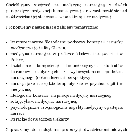
Chcielibyśmy spojrzeć na medycynę narracyjną z dwóch
perspektyw: medycznej i humanistycznej, oraz zastanowić się nad
możliwościami jej stosowania w polskiej opiece medycznej.
Proponujemy
następujące zakresy tematyczne:
literaturoznawczo-filozoficzne podstawy koncepcji
narrative
medicine
w ujęciu Rity Charon,
medycyna narracyjna w praktyce klinicznej na świecie i w
Polsce,
kształcenie kompetencji komunikacyjnych studentów
kierunków medycznych z wykorzystaniem podejścia
narracyjnego (doświadczenia i perspektywy),
narracja jako narzędzie terapeutyczne w psychoterapii i w
medycynie,
filologiczne korzenie i inspiracje medycyny narracyjnej,
rola języka w medycynie narracyjnej,
psychologiczne i socjologiczne aspekty medycyny opartej na
narracji,
literackie doświadczenia lekarzy.
Zapraszamy do nadsyłania propozycji dwudziestominutowych