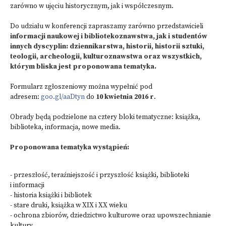
zarówno w ujęciu historycznym, jak i współczesnym.
Do udziału w konferencji zapraszamy zarówno przedstawicieli
informacji naukowej i bibliotekoznawstwa, jak i studentów
innych dyscyplin: dziennikarstwa, historii, historii sztuki,
teologii, archeologii, kulturoznawstwa oraz wszystkich,
którym bliska jest proponowana tematyka.
Formularz zgłoszeniowy można wypełnić pod
adresem:
goo.gl/aaDtyn
do
10 kwietnia 2016 r
.
Obrady będą podzielone na cztery bloki tematyczne: książka,
biblioteka, informacja, nowe media.
Proponowana tematyka wystąpień:
- przeszłość, teraźniejszość i przyszłość książki, biblioteki
i informacji
- historia książki i bibliotek
- stare druki, książka w XIX i XX wieku
- ochrona zbiorów, dziedzictwo kulturowe oraz upowszechnianie
kultury