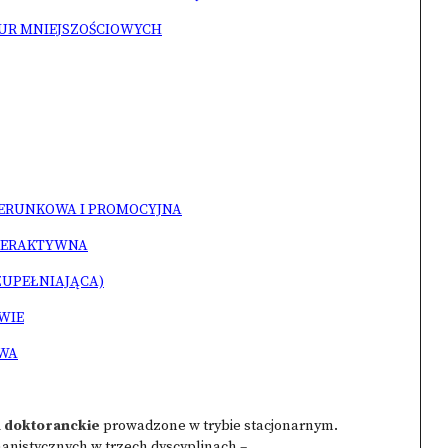
TUR MNIEJSZOŚCIOWYCH
IZERUNKOWA I PROMOCYJNA
NTERAKTYWNA
UZUPEŁNIAJĄCA)
WIE
OWA
a doktoranckie
prowadzone w trybie stacjonarnym.
anistycznych w trzech dyscyplinach –