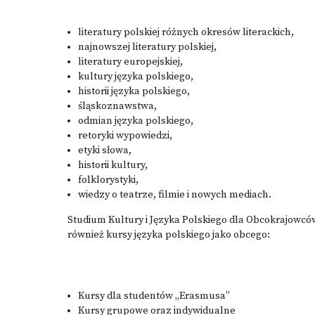
literatury polskiej różnych okresów literackich,
najnowszej literatury polskiej,
literatury europejskiej,
kultury języka polskiego,
historii języka polskiego,
śląskoznawstwa,
odmian języka polskiego,
retoryki wypowiedzi,
etyki słowa,
historii kultury,
folklorystyki,
wiedzy o teatrze, filmie i nowych mediach.
Studium Kultury i Języka Polskiego dla Obcokrajowcó
również kursy języka polskiego jako obcego:
Kursy dla studentów „Erasmusa”
Kursy grupowe oraz indywidualne