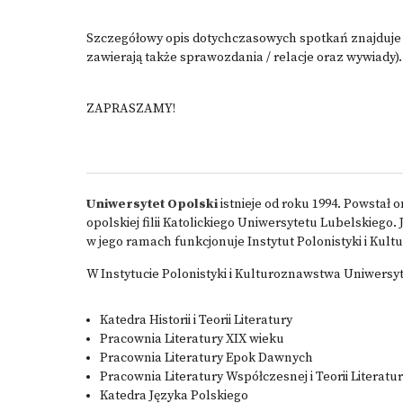
Szczegółowy opis dotychczasowych spotkań znajduje s
zawierają także sprawozdania / relacje oraz wywiady).
ZAPRASZAMY!
Uniwersytet Opolski
istnieje od roku 1994. Powstał 
opolskiej filii Katolickiego Uniwersytetu Lubelskiego.
w jego ramach funkcjonuje Instytut Polonistyki i Kul
W Instytucie Polonistyki i Kulturoznawstwa Uniwersyt
Katedra Historii i Teorii Literatury
Pracownia Literatury XIX wieku
Pracownia Literatury Epok Dawnych
Pracownia Literatury Współczesnej i Teorii Literatu
Katedra Języka Polskiego