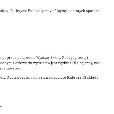
ię w „Biuletynie Polonistycznym” (opisy niektórych spotkań
on poprzez połączenie Wyższej Szkoły Pedagogicznej i
 Jednym z dziewięciu wydziałów jest Wydział
Filologiczny, zaś
turoznawstwa.
etu Opolskiego znajdują się następujące
Katedry i Zakłady
ry