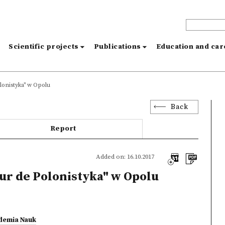
s
Scientific projects
Publications
Education and ca
lonistyka" w Opolu
Back
Report
Added on: 16.10.2017
our de Polonistyka" w Opolu
demia Nauk