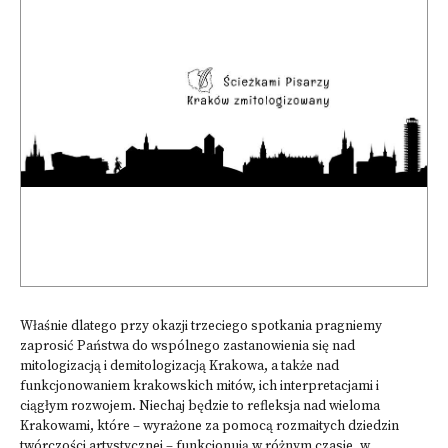
Właśnie dlatego przy okazji trzeciego spotkania pragniemy
zaprosić Państwa do wspólnego zastanowienia się nad
mitologizacją i demitologizacją Krakowa, a także nad
funkcjonowaniem krakowskich mitów, ich interpretacjami i
ciągłym rozwojem. Niechaj będzie to refleksja nad wieloma
Krakowami, które – wyrażone za pomocą rozmaitych dziedzin
twórczości artystycznej – funkcjonują w różnym czasie, w