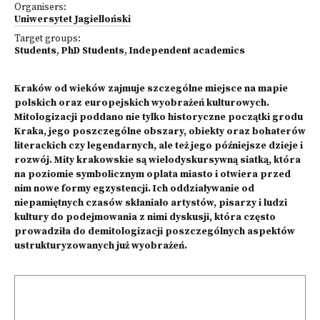
Organisers:
Uniwersytet Jagielloński
Target groups:
Students
,
PhD Students
,
Independent academics
Kraków od wieków zajmuje szczególne miejsce na mapie
polskich oraz europejskich wyobrażeń kulturowych.
Mitologizacji poddano nie tylko historyczne początki grodu
Kraka, jego poszczególne obszary, obiekty oraz bohaterów
literackich czy legendarnych, ale też jego późniejsze dzieje i
rozwój. Mity krakowskie są wielodyskursywną siatką, która
na poziomie symbolicznym oplata miasto i otwiera przed
nim nowe formy egzystencji. Ich oddziaływanie od
niepamiętnych czasów skłaniało artystów, pisarzy i ludzi
kultury do podejmowania z nimi dyskusji, która często
prowadziła do demitologizacji poszczególnych aspektów
ustrukturyzowanych już wyobrażeń.