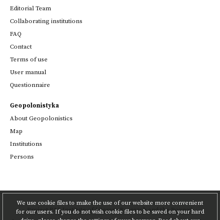
Editorial Team
Collaborating institutions
FAQ
Contact
Terms of use
User manual
Questionnaire
Geopolonistyka
About Geopolonistics
Map
Institutions
Persons
We use cookie files to make the use of our website more convenient
Project
PAS Institute of Literary Research
and
the Poznań
for our users. If you do not wish cookie files to be saved on your hard