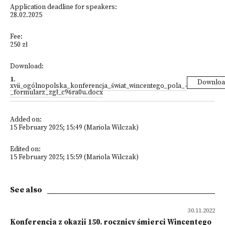
Application deadline for speakers:
28.02.2025
Fee:
250 zł
Download:
1
.
Downlo
xvii_ogólnopolska_konferencja_świat_wincentego_pola_-
_formularz_zgł_c96ra0u.docx
Added on:
15 February 2025; 15:49 (Mariola Wilczak)
Edited on:
15 February 2025; 15:59 (Mariola Wilczak)
See also
30.11.2022
Konferencja z okazji 150. rocznicy śmierci Wincentego