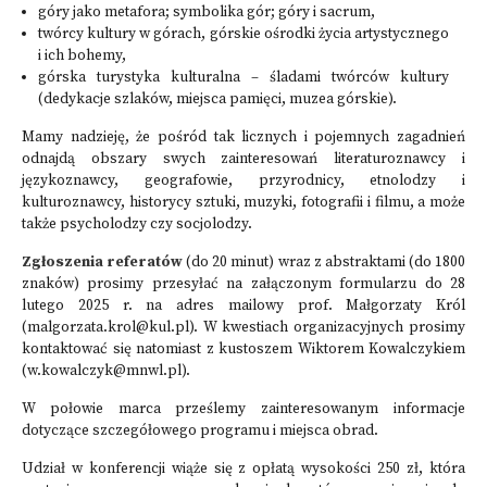
góry jako metafora; symbolika gór; góry i sacrum,
twórcy kultury w górach, górskie ośrodki życia artystycznego
i ich bohemy,
górska turystyka kulturalna – śladami twórców kultury
(dedykacje szlaków, miejsca pamięci, muzea górskie).
Mamy nadzieję, że pośród tak licznych i pojemnych zagadnień
odnajdą obszary swych zainteresowań literaturoznawcy i
językoznawcy, geografowie, przyrodnicy, etnolodzy i
kulturoznawcy, historycy sztuki, muzyki, fotografii i filmu, a może
także psycholodzy czy socjolodzy.
Zgłoszenia referatów
(do 20 minut) wraz z abstraktami (do 1800
znaków) prosimy przesyłać na załączonym formularzu do 28
lutego 2025 r. na adres mailowy prof. Małgorzaty Król
(
malgorzata.krol@kul.pl
). W kwestiach organizacyjnych prosimy
kontaktować się natomiast z kustoszem Wiktorem Kowalczykiem
(
w.kowalczyk@mnwl.pl
).
W połowie marca prześlemy zainteresowanym informacje
dotyczące szczegółowego programu i miejsca obrad.
Udział w konferencji wiąże się z opłatą wysokości 250 zł, która