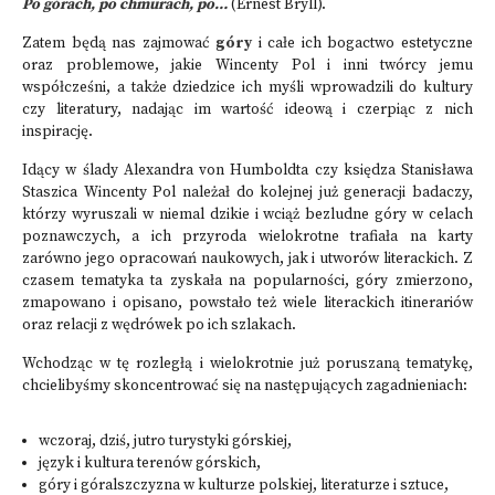
Po górach, po chmurach, po…
(Ernest Bryll).
Zatem będą nas zajmować
góry
i całe ich bogactwo estetyczne
oraz problemowe, jakie Wincenty Pol i inni twórcy jemu
współcześni, a także dziedzice ich myśli wprowadzili do kultury
czy literatury, nadając im wartość ideową i czerpiąc z nich
inspirację.
Idący w ślady Alexandra von Humboldta czy księdza Stanisława
Staszica Wincenty Pol należał do kolejnej już generacji badaczy,
którzy wyruszali w niemal dzikie i wciąż bezludne góry w celach
poznawczych, a ich przyroda wielokrotne trafiała na karty
zarówno jego opracowań naukowych, jak i utworów literackich. Z
czasem tematyka ta zyskała na popularności, góry zmierzono,
zmapowano i opisano, powstało też wiele literackich itinerariów
oraz relacji z wędrówek po ich szlakach.
Wchodząc w tę rozległą i wielokrotnie już poruszaną tematykę,
chcielibyśmy skoncentrować się na następujących zagadnieniach:
wczoraj, dziś, jutro turystyki górskiej,
język i kultura terenów górskich,
góry i góralszczyzna w kulturze polskiej, literaturze i sztuce,