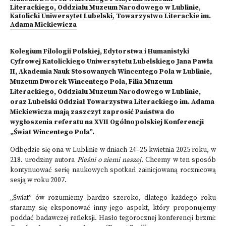
Literackiego, Oddziału Muzeum Narodowego w Lublinie
,
Katolicki Uniwersytet Lubelski
,
Towarzystwo Literackie im.
Adama Mickiewicza
Kolegium Filologii Polskiej, Edytorstwa i Humanistyki
Cyfrowej Katolickiego Uniwersytetu Lubelskiego Jana Pawła
II, Akademia Nauk Stosowanych Wincentego Pola w Lublinie,
Muzeum Dworek Wincentego Pola, Filia Muzeum
Literackiego, Oddziału Muzeum Narodowego w Lublinie,
oraz Lubelski Oddział Towarzystwa Literackiego im. Adama
Mickiewicza mają zaszczyt zaprosić Państwa do
wygłoszenia referatu na XVII Ogólnopolskiej Konferencji
„Świat Wincentego Pola”.
Odbędzie się ona w Lublinie w dniach 24–25 kwietnia 2025 roku, w
218. urodziny autora
Pieśni o ziemi naszej.
Chcemy w ten sposób
kontynuować serię naukowych spotkań zainicjowaną rocznicową
sesją w roku 2007.
„Świat” ów rozumiemy bardzo szeroko, dlatego każdego roku
staramy się eksponować inny jego aspekt, który proponujemy
poddać badawczej refleksji. Hasło tegorocznej konferencji brzmi: