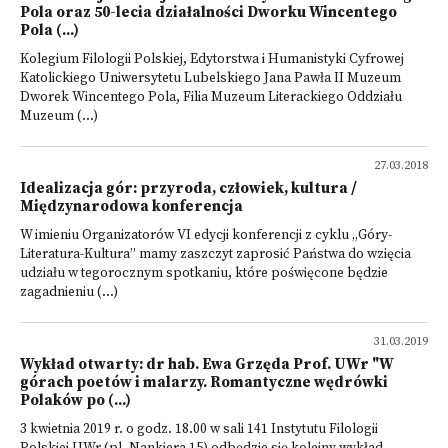
Pola oraz 50-lecia działalności Dworku Wincentego
Pola (...)
Kolegium Filologii Polskiej, Edytorstwa i Humanistyki Cyfrowej
Katolickiego Uniwersytetu Lubelskiego Jana Pawła II Muzeum
Dworek Wincentego Pola, Filia Muzeum Literackiego Oddziału
Muzeum (...)
27.03.2018
Idealizacja gór: przyroda, człowiek, kultura /
Międzynarodowa konferencja
W imieniu Organizatorów VI edycji konferencji z cyklu „Góry-
Literatura-Kultura” mamy zaszczyt zaprosić Państwa do wzięcia
udziału w tegorocznym spotkaniu, które poświęcone będzie
zagadnieniu (...)
31.03.2019
Wykład otwarty: dr hab. Ewa Grzęda Prof. UWr "W
górach poetów i malarzy. Romantyczne wędrówki
Polaków po (...)
3 kwietnia 2019 r. o godz. 18.00 w sali 141 Instytutu Filologii