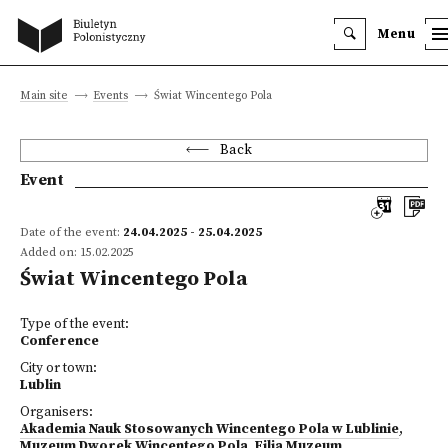
Menu
Main site
Events
Świat Wincentego Pola
Back
Event
Date of the event:
24.04.2025 - 25.04.2025
Added on: 15.02.2025
Świat Wincentego Pola
Type of the event:
Conference
City or town:
Lublin
Organisers:
Akademia Nauk Stosowanych Wincentego Pola w Lublinie
,
Muzeum Dworek Wincentego Pola, Filia Muzeum