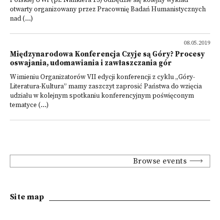
Polskiej UWr (pl. Nankiera 15) odbędzie się kolejny wykład
otwarty organizowany przez Pracownię Badań Humanistycznych
nad (...)
08.05.2019
Międzynarodowa Konferencja Czyje są Góry? Procesy
oswajania, udomawiania i zawłaszczania gór
W imieniu Organizatorów VII edycji konferencji z cyklu „Góry-
Literatura-Kultura” mamy zaszczyt zaprosić Państwa do wzięcia
udziału w kolejnym spotkaniu konferencyjnym poświęconym
tematyce (...)
Browse events
Site map