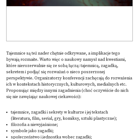
Tajemnice są też nader chętnie odkrywane, a implikacje tego
bywają rozmaite. Warto więc o naukowy namysł nad kwestiami,
które nierozerwalnie się ze sobą łączą: tajemnicą, zagadką,
sekretem i podjąć się rozważań o nieco poszerzonej
perspektywie. Organizatorzy konferencji zachęcają do rozważenia
ich w kontekstach historycznych, kulturowych, medialnych etc.
Proponując między innymi zagadnienia (choć oczywiście do nich
się nie zawężając naukowej ciekawości):
tajemnice, zagadki i sekrety w kulturze i jej tekstach
(literatura, film, serial, gry, komiksy, sztuki plastyczne);
filozofia a niewyjaśnione;
symbole jako zagadki;
społeczeństwo i jednostka wobec zagadki;