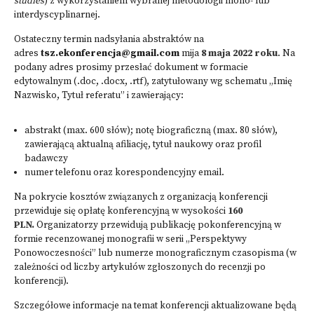
studies
) z wykorzystaniem wybranej metodologii mono- lub
interdyscyplinarnej.
Ostateczny termin nadsyłania abstraktów na
adres
tsz.ekonferencja@gmail.com
mija
8 maja
2022 roku
. Na
podany adres prosimy przesłać dokument w formacie
edytowalnym (.doc, .docx, .rtf), zatytułowany wg schematu „Imię
Nazwisko, Tytuł referatu” i zawierający:
abstrakt (max. 600 słów); notę biograficzną (max. 80 słów),
zawierającą aktualną afiliację, tytuł naukowy oraz profil
badawczy
numer telefonu oraz korespondencyjny email.
Na pokrycie kosztów związanych z organizacją konferencji
przewiduje się opłatę konferencyjną w wysokości
160
PLN.
Organizatorzy przewidują publikację pokonferencyjną w
formie recenzowanej monografii w serii „Perspektywy
Ponowoczesności” lub numerze monograficznym czasopisma (w
zależności od liczby artykułów zgłoszonych do recenzji po
konferencji).
Szczegółowe informacje na temat konferencji aktualizowane będą