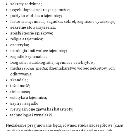
sekrety rodzinne;
psychologia a sekrety i tajemnice;
polityka w obliczu tajemnicy;
historia a tajemnica, zagadka, sekret; zaginione cywilizacje;
sekretne stowarzyszenia;
spiski i teorie spiskowe;
religia a tajemnica;
ezoteryka;
mitologia i mit wobec tajemnicy;
zagadki kryminalne;
biografie i autobiografie; tajemnice celebrytów;
media i
social media
; dziennikarstwo wobec sekretów i ich
odkrywania;
skandale;
tożsamość;
cielesność;
estetyka a tajemnica;
szyfry i zagadki
niewyjaśnione zjawiska i katastrofy;
technologie i wynalazki.
Niezależnie przyjmowane będą również studia szczegółowe (
case