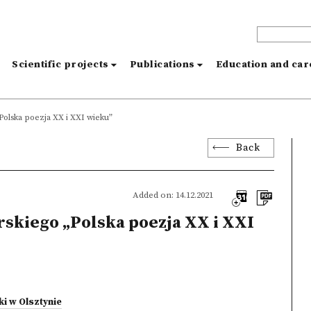
s
Scientific projects
Publications
Education and ca
Polska poezja XX i XXI wieku”
Back
Added on: 14.12.2021
rskiego „Polska poezja XX i XXI
i w Olsztynie