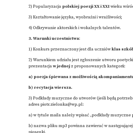
2) Popularyzacja
polskiej poezji XX i XXI
wieku wśród
3) Kształtowanie języka, wyobraźni i wrażliwości;
4) Odkrywanie aktorskich i wokalnych talentów.
3. Warunki uczestnictwa
:
1) Konkurs przeznaczony jest dla uczniów
klas szk
2) Warunkiem udziału jest zgłoszenie utworu poetyckie
prezentacja
w jednej
z proponowanych kategorii:
a) poezja śpiewana z możliwością akompaniament
b) recytacja wiersza.
3) Podkłady muzyczne do utworów (jeśli będą potrzeb
adres
piotr.zielonka@wp.pl
:
a) w tytule maila należy wpisać „podkłady muzyczne 
b) nazwa pliku mp3 powinna zawierać w następującej k
piosenki.