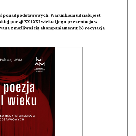
ół ponadpodstawowych. Warunkiem udziału jest
ej poezji XX i XXI wieku i jego prezentacja w
ewana z możliwością akompaniamentu; b) recytacja