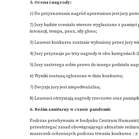
5. Ocena i nagrody:
1) Do przyznawania nagród uprawnione jest jury pow
2) Jury będzie oceniało wiersze wygłaszane z pamięc
intonacji, tempa, pauz, siły głosu;
3) Laureat konkursu zostanie wyłoniony przez jury wi
4) Jury przyznaje po trzy nagrody w obu kategoriach (I, 
5) Jury zastrzega sobie prawo do innego podziału nag
6) Wyniki zostaną ogłoszone w dniu konkursu;
7) Decyzja jury jest niepodważalna;
8) Laureaci otrzymają nagrody rzeczowe oraz pamiąt
6. Reżim sanitarny w czasie pandemii:
Podczas przebywania w budynku Centrum Humanistyc
przestrzegać zasad obowiązującego aktualnie reżimu
maseczek ochronnych podczas trwania konkursu – z 