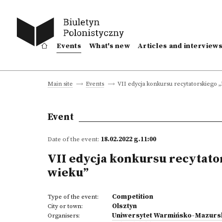
Events
What's new
Articles and interview
VII edycja konkursu recytatorskiego „
Main site
Events
Event
Date of the event:
18.02.2022 g.11:00
VII edycja konkursu recytato
wieku”
Competition
Type of the event:
Olsztyn
City or town:
Uniwersytet Warmińsko-Mazursk
Organisers: