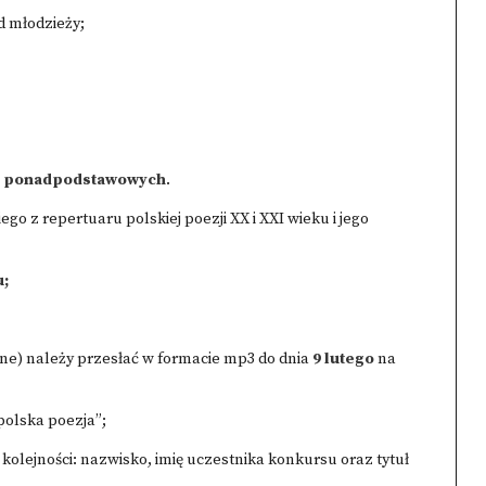
 młodzieży;
ół ponadpodstawowych
.
go z repertuaru polskiej poezji XX i XXI wieku i jego
u;
ne) należy przesłać w formacie mp3 do dnia
9 lutego
na
polska poezja”;
olejności: nazwisko, imię uczestnika konkursu oraz tytuł