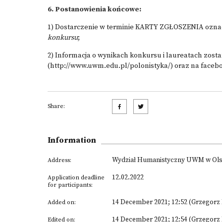
6. Postanowienia końcowe:
1) Dostarczenie w terminie KARTY ZGŁOSZENIA oznac
konkursu
;
2) Informacja o wynikach konkursu i laureatach zost
(
http://www.uwm.edu.pl/polonistyka/
) oraz na faceb
Share:
Information
Wydział Humanistyczny UWM w Olszty
Address:
12.02.2022
Application deadline
for participants:
14 December 2021; 12:52 (Grzegorz I
Added on:
14 December 2021; 12:54 (Grzegorz I
Edited on: