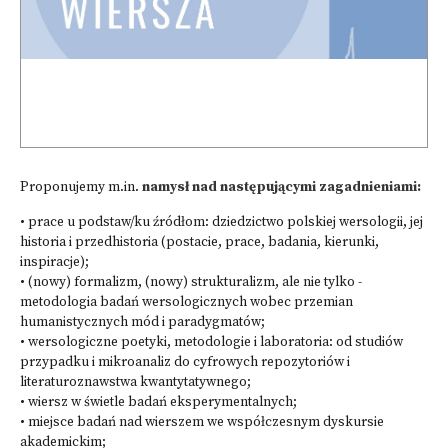
Proponujemy m.in.
namysł nad następującymi zagadnieniami:
• prace u podstaw/ku źródłom: dziedzictwo polskiej wersologii, jej
historia i przed­historia (postacie, prace, badania, kierunki,
inspiracje);
• (nowy) formalizm, (nowy) strukturalizm, ale nie tylko -
metodologia badań wersologicznych wobec przemian
humanistycznych mód i paradygmatów;
• wersologiczne poetyki, metodologie i laboratoria: od studiów
przypadku i mikroanaliz do cyfrowych repozytoriów i
literaturoznawstwa kwantytatywnego;
• wiersz w świetle badań eksperymentalnych;
• miejsce badań nad wierszem we współczesnym dyskursie
akademickim;