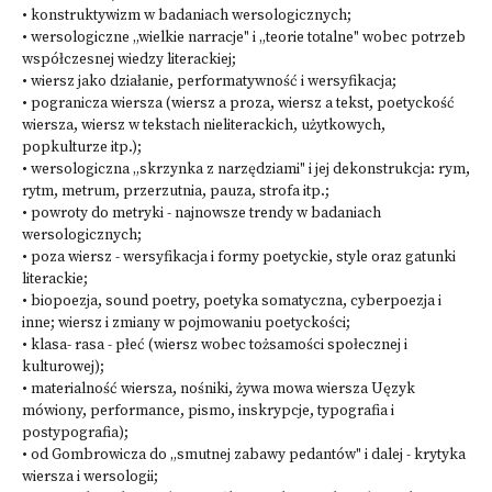
• konstruktywizm w badaniach wersologicznych;
• wersologiczne „wielkie narracje" i „teorie totalne" wobec potrzeb
współczesnej wiedzy literackiej;
• wiersz jako działanie, performatywność i wersyfikacja;
• pogranicza wiersza (wiersz a proza, wiersz a tekst, poetyckość
wiersza, wiersz w tekstach nieliterackich, użytkowych,
popkulturze itp.);
• wersologiczna „skrzynka z narzędziami" i jej dekonstrukcja: rym,
rytm, metrum, przerzutnia, pauza, strofa itp.;
• powroty do metryki - najnowsze trendy w badaniach
wersologicznych;
• poza wiersz - wersyfikacja i formy poetyckie, style oraz gatunki
literackie;
• biopoezja, sound poetry, poetyka somatyczna, cyberpoezja i
inne; wiersz i zmiany w pojmowaniu poetyckości;
• klasa- rasa - płeć (wiersz wobec tożsamości społecznej i
kulturowej);
• materialność wiersza, nośniki, żywa mowa wiersza Uęzyk
mówiony, performance, pismo, inskrypcje, typografia i
postypografia);
• od Gombrowicza do „smutnej zabawy pedantów" i dalej - krytyka
wiersza i wersologii;