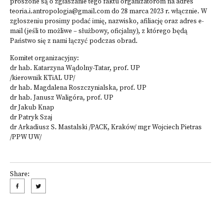
proszone są o zgłaszanie tego faktu organizatorom na adres
teoria.i.antropologia@gmail.com do 28 marca 2023 r. włącznie. W
zgłoszeniu prosimy podać imię, nazwisko, afiliację oraz adres e-
mail (jeśli to możliwe – służbowy, oficjalny), z którego będą
Państwo się z nami łączyć podczas obrad.
Komitet organizacyjny:
dr hab. Katarzyna Wądolny-Tatar, prof. UP
/kierownik KTiAL UP/
dr hab. Magdalena Roszczynialska, prof. UP
dr hab. Janusz Waligóra, prof. UP
dr Jakub Knap
dr Patryk Szaj
dr Arkadiusz S. Mastalski /PACK, Kraków/ mgr Wojciech Pietras
/PPW UW/
Share: