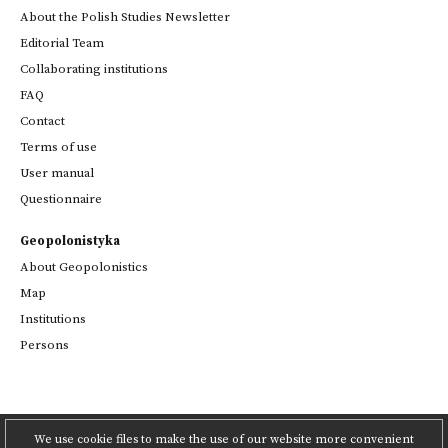
About the Polish Studies Newsletter
Editorial Team
Collaborating institutions
FAQ
Contact
Terms of use
User manual
Questionnaire
Geopolonistyka
About Geopolonistics
Map
Institutions
Persons
We use cookie files to make the use of our website more convenient