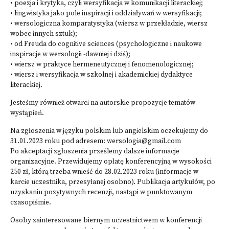
• poezja i krytyka, czyli wersyfikacja w komunikacji literackiej;
• lingwistyka jako pole inspiracji i oddziaływań w wersyfikacji;
• wersologiczna komparatystyka (wiersz w przekładzie, wiersz
wobec innych sztuk);
• od Freuda do cognitive sciences (psychologiczne i naukowe
inspiracje w wersologii -dawniej i dziś);
• wiersz w praktyce hermeneutycznej i fenomenologicznej;
• wiersz i wersyfikacja w szkolnej i akademickiej dydaktyce
literackiej.
Jesteśmy również otwarci na autorskie propozycje tematów
wystąpień.
Na zgłoszenia w języku polskim lub angielskim oczekujemy do
31.01.2023 roku pod adresem: wersologia@gmail.com
Po akceptacji zgłoszenia prześlemy dalsze informacje
organizacyjne. Przewidujemy opłatę konferencyjną w wysokości
250 zł, którą trzeba wnieść do 28.02.2023 roku (informacje w
karcie uczestnika, przesyłanej osobno). Publikacja artykułów, po
uzyskaniu pozytywnych recenzji, nastąpi w punktowanym
czasopiśmie.
Osoby zainteresowane biernym uczestnictwem w konferencji