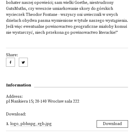
bohater naszej opowieści; sam wielki Goethe, niestrudzony
GutsMuths, czy wreszcie umiarkowanie skory do górskich
wycieczek Theodor Fontane - wszyscy oni uwiecznili w swych
dziełach obydwa pasma wymienione w tytule naszego wystąpienia.
Jeśli więc ewentualne powinowactwo geograficzne miałoby komuś
nie wystarczyć, niech przekona go powinowactwo literackie!"
Share:
Information
Address:
pl Nankiera 15; 20-140 Wrocław sala 222
Download:
1
.
logo_pbhnpg_rgb.jpg
Download