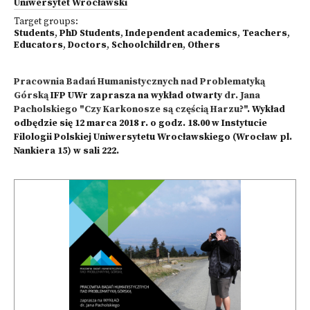
Uniwersytet Wrocławski
Target groups:
Students
,
PhD Students
,
Independent academics
,
Teachers
,
Educators
,
Doctors
,
Schoolchildren
,
Others
Pracownia Badań Humanistycznych nad Problematyką
Górską
IFP UWr zaprasza na wykład otwarty
dr. Jana
Pacholskiego "Czy Karkonosze są częścią Harzu?"
. Wykład
odbędzie się 12 marca 2018 r. o godz. 18.00 w Instytucie
Filologii Polskiej Uniwersytetu Wrocławskiego (Wrocław pl.
Nankiera 15) w sali 222.