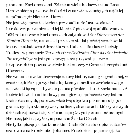
pasmem - Karkonoszami. Zdaniem wielu badaczy miano Lasu
Hercyńskiego przetrwało do dziś w nazwie wysuniętych najdalej
na północ gór Niemiec - Harzu.
Nie jest więc pewnie dziełem przypadku, że "ustawodawca"
barokowej poezji niemieckiej Martin Opitz swój opublikowany w
1630 roku utwór o Karkonoszach zatytułował
Schäfferey von der
Nimfen Hercinie
, natomiast przeszło sto lat później wrocławski
lekarz i naśladowca Albrechta von Hallera - Balthasar Ludwig
Tralles - w poemacie
Versuch eines Gedichtes über das Schlesische
Riesengebürge
w jednym z przypisów przywołuje tezę o
bezpośrednim powinowactwie Karkonoszy z Górami Hercyńskimi
i Harcem.
Nie wchodząc w kontrowersje natury historyczno-geograficznej, w
czasie najbliższego wykładu będziemy starali się zwrócić uwagę
na związki łączące obywa te pasma górskie - Harz i Karkonosze. A
będzie ich wiele: od budowy geologicznej i położenia względem
krain ościennych, poprzez właściwą obydwu pasmom rolę gór
granicznych, a skończywszy na licznych autorach, którzy w swych
dziełach zajmowali się zarówno najwyższymi górami północnych
Niemiec, jak i najwyższym pasmem Śląska i Czech.
Nie tylko piszący o karkonoskim Duchu Gór autor opisu sabatów
czarownic na Brockenie - Johannes Praetorius - pojawi się jako