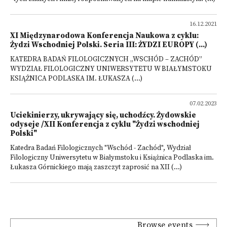
16.12.2021
XI Międzynarodowa Konferencja Naukowa z cyklu:
Żydzi Wschodniej Polski. Seria III: ŻYDZI EUROPY (...)
KATEDRA BADAŃ FILOLOGICZNYCH „WSCHÓD – ZACHÓD”
WYDZIAŁ FILOLOGICZNY UNIWERSYTETU W BIAŁYMSTOKU
KSIĄŻNICA PODLASKA IM. ŁUKASZA (...)
07.02.2023
Uciekinierzy, ukrywający się, uchodźcy. Żydowskie
odyseje /XII Konferencja z cyklu "Żydzi wschodniej
Polski"
Katedra Badań Filologicznych "Wschód - Zachód", Wydział
Filologiczny Uniwersytetu w Białymstoku i Książnica Podlaska im.
Łukasza Górnickiego mają zaszczyt zaprosić na XII (...)
Browse events