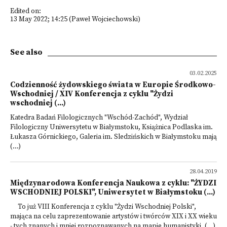
Edited on:
13 May 2022; 14:25 (Paweł Wojciechowski)
See also
03.02.2025
Codzienność żydowskiego świata w Europie Środkowo-
Wschodniej / XIV Konferencja z cyklu "Żydzi
wschodniej (...)
Katedra Badań Filologicznych "Wschód-Zachód", Wydział
Filologiczny Uniwersytetu w Białymstoku, Książnica Podlaska im.
Łukasza Górnickiego, Galeria im. Sledzińskich w Białymstoku mają
(...)
28.04.2019
Międzynarodowa Konferencja Naukowa z cyklu: "ŻYDZI
WSCHODNIEJ POLSKI", Uniwersytet w Białymstoku (...)
To już VIII Konferencja z cyklu "Żydzi Wschodniej Polski",
mająca na celu zaprezentowanie artystów i twórców XIX i XX wieku
- tych znanych i mniej rozpoznawanych na mapie humanistyki. (...)