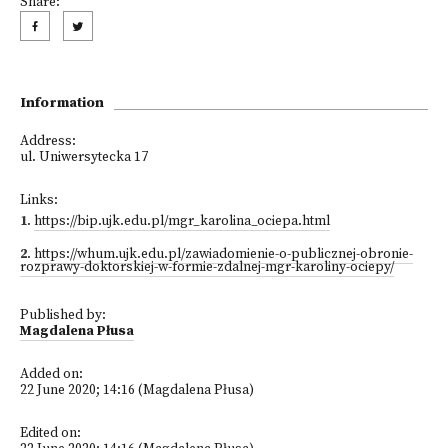
Share:
Information
Address:
ul. Uniwersytecka 17
Links:
1
.
https://bip.ujk.edu.pl/mgr_karolina_ociepa.html
2
.
https://whum.ujk.edu.pl/zawiadomienie-o-publicznej-obronie-
rozprawy-doktorskiej-w-formie-zdalnej-mgr-karoliny-ociepy/
Published by:
Magdalena Płusa
Added on:
22 June 2020; 14:16 (Magdalena Płusa)
Edited on: