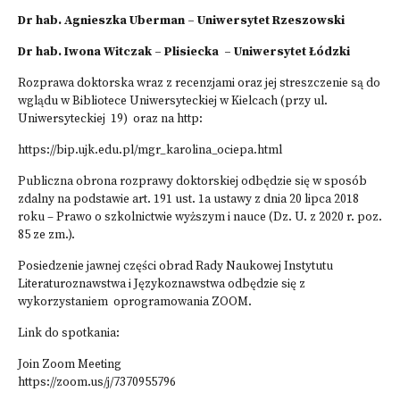
Dr hab. Agnieszka Uberman – Uniwersytet Rzeszowski
Dr hab. Iwona Witczak – Plisiecka – Uniwersytet Łódzki
Rozprawa doktorska wraz z recenzjami oraz jej streszczenie są do
wglądu w Bibliotece Uniwersyteckiej w Kielcach (przy ul.
Uniwersyteckiej 19) oraz na http:
https://bip.ujk.edu.pl/mgr_karolina_ociepa.html
Publiczna obrona rozprawy doktorskiej odbędzie się w sposób
zdalny na podstawie art. 191 ust. 1a ustawy z dnia 20 lipca 2018
roku – Prawo o szkolnictwie wyższym i nauce (Dz. U. z 2020 r. poz.
85 ze zm.).
Posiedzenie jawnej części obrad Rady Naukowej Instytutu
Literaturoznawstwa i Językoznawstwa odbędzie się z
wykorzystaniem oprogramowania ZOOM.
Link do spotkania:
Join Zoom Meeting
https://zoom.us/j/7370955796