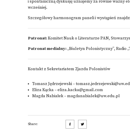
i spontaniczną dyskusję uznajemy za równie ważny e
wcześniej.
Szczegółowy harmonogram paneli i wystąpień znajdz
Patronat:
Komitet Nauk o Literaturze PAN, Stowarzys
Patronat medialny:
„Biuletyn Polonistyczny”, Radio 
Kontakt z Sekretariatem Zjazdu Polonistów
Tomasz Jędrzejewski –
tomasz.jedrzejewski@uw.ed
Eliza Kącka –
eliza.kacka@gmail.com
Magda Nabiałek –
magdanabialek@uw.edu.pl
Share: