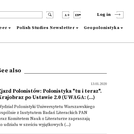
Log in
A
EN
reer
Polish Studies Newsletter
Geopolonistyka
See also
13.01.2020
Zjazd Polonistów: Polonistyka "tu i teraz".
Krajobraz po Ustawie 2.0 (UWAGA: (...)
Wydział Polonistyki Uniwersytetu Warszawskiego
spólnie z Instytutem Badań Literackich PAN
raz Komitetem Nauk o Literaturze zapraszają
o udziału w sześciu wyjątkowych (...)