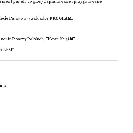
lement paneli, co głosy zaplanowane i przygotowane
iecie Państwo w zakładce
PROGRAM
.
zenie Pisarzy Polskich, "Nowe Książki"
„TokFM”
u.pl