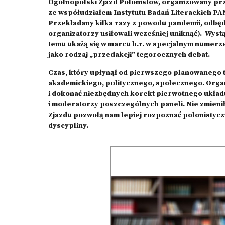
Ogólnopolski Zjazd Polonistów, organizowany pr
ze współudziałem Instytutu Badań Literackich PA
Przekładany kilka razy z powodu pandemii, odbędz
organizatorzy usiłowali wcześniej uniknąć). Wys
temu ukażą się w marcu b.r. w specjalnym numerze
jako rodzaj „przedakcji” tegorocznych debat.
Czas, który upłynął od pierwszego planowanego t
akademickiego, politycznego, społecznego. Organi
i dokonać niezbędnych korekt pierwotnego układu
i moderatorzy poszczególnych paneli. Nie zmieniło
Zjazdu pozwolą nam lepiej rozpoznać polonistyczn
dyscypliny.