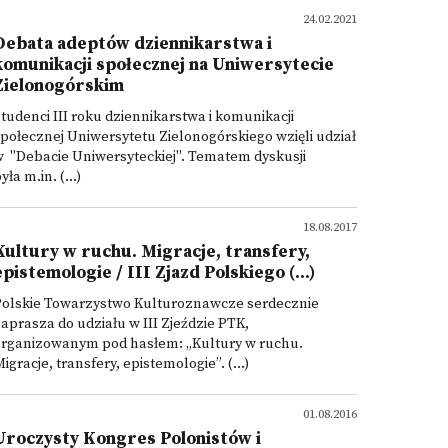
24.02.2021
Debata adeptów dziennikarstwa i
komunikacji społecznej na Uniwersytecie
Zielonogórskim
tudenci III roku dziennikarstwa i komunikacji
połecznej Uniwersytetu Zielonogórskiego wzięli udział
 "Debacie Uniwersyteckiej". Tematem dyskusji
yła m.in. (...)
18.08.2017
Kultury w ruchu. Migracje, transfery,
epistemologie / III Zjazd Polskiego (...)
Polskie Towarzystwo Kulturoznawcze serdecznie
aprasza do udziału w III Zjeździe PTK,
organizowanym pod hasłem: „Kultury w ruchu.
igracje, transfery, epistemologie”. (...)
01.08.2016
Uroczysty Kongres Polonistów i