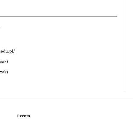
.
.edu.pl/
czak)
czak)
Events