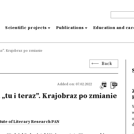
s
Scientific projects
Publications
Education and ca
raz”. Krajobraz po zmianie
Back
Added on: 07.02.2022
„tu i teraz”. Krajobraz po zmianie
w
o
itute of Literary Research PAN
d