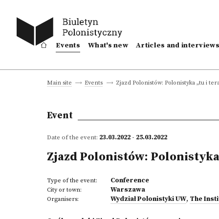
Events
What's new
Articles and interview
Zjazd Polonistów: Polonistyka „tu i te
Main site
Events
Event
Date of the event:
23.03.2022 - 25.03.2022
Zjazd Polonistów: Polonistyka 
Conference
Type of the event:
Warszawa
City or town:
Wydział Polonistyki UW
,
The Inst
Organisers: