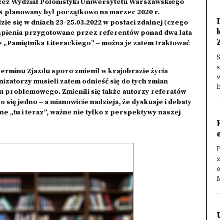
zez Wydział Polonistyki Uniwersytetu Warszawskiego
N planowany był początkowo na marzec 2020 r.
ie się w dniach 23-25.03.2022 w postaci zdalnej (czego
tąpienia przygotowane przez referentów ponad dwa lata
 „Pamiętnika Literackiego” – można je zatem traktować
S
s
erminu Zjazdu sporo zmienił w krajobrazie życia
w
zatorzy musieli zatem odnieść się do tych zmian
b
 problemowego. Zmienili się także autorzy referatów
 się jedno – a mianowicie nadzieja, że dyskusje i debaty
e „tu i teraz”, ważne nie tylko z perspektywy naszej
z
M