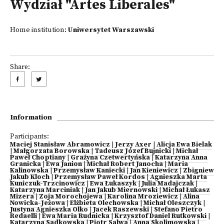
Wydział "Artes Liberales"
Home institution:
Uniwersytet Warszawski
Share:
Information
Participants:
Maciej Stanisław Abramowicz
|
Jerzy Axer
|
Alicja Ewa Bielak
|
Małgorzata Borowska
|
Tadeusz Józef Bujnicki
|
Michał
Paweł Choptiany
|
Grażyna Czetwertyńska
|
Katarzyna Anna
Granicka
|
Ewa Janion
|
Michał Robert Janocha
|
Maria
Kalinowska
|
Przemysław Kaniecki
|
Jan Kieniewicz
|
Zbigniew
Jakub Kloch
|
Przemysław Paweł Kordos
|
Agnieszka Marta
Kuniczuk-Trzcinowicz
|
Ewa Łukaszyk
|
Julia Madajczak
|
Katarzyna Marciniak
|
Jan Jakub Miernowski
|
Michał Łukasz
Mizera
|
Zoja Morochojewa
|
Karolina Mroziewicz
|
Alina
Nowicka-Jeżowa
|
Elżbieta Olechowska
|
Michał Oleszczyk
|
Justyna Agnieszka Olko
|
Jacek Raszewski
|
Stefano Pietro
Redaelli
|
Ewa Maria Rudnicka
|
Krzysztof Daniel Rutkowski
|
Katarzyna Sadkowska
|
Piotr Salwa
|
Anna Skolimowska
|