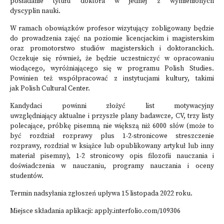
posiadanie tytułu doktora w jednej z wymienionych
dyscyplin nauki.
W ramach obowiązków profesor wizytujący zobligowany będzie
do prowadzenia zajęć na poziomie licencjackim i magisterskim
oraz promotorstwo studiów magisterskich i doktoranckich.
Oczekuje się również, że będzie uczestniczyć w opracowaniu
wiodącego, wyróżniającego się w programu Polish Studies.
Powinien też współpracować z instytucjami kultury, takimi
jak Polish Cultural Center.
Kandydaci powinni złożyć list motywacyjny
uwzględniający aktualne i przyszłe plany badawcze, CV, trzy listy
polecające, próbkę pisemną nie większą niż 6000 słów (może to
być rozdział rozprawy plus 1-2-stronicowe streszczenie
rozprawy, rozdział w książce lub opublikowany artykuł lub inny
materiał pisemny), 1-2 stronicowy opis filozofii nauczania i
doświadczenia w nauczaniu, programy nauczania i oceny
studentów.
Termin nadsyłania zgłoszeń upływa 15 listopada 2022 roku.
Miejsce składania aplikacji: apply.interfolio.com/109306