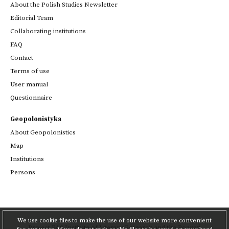
About the Polish Studies Newsletter
Editorial Team
Collaborating institutions
FAQ
Contact
Terms of use
User manual
Questionnaire
Geopolonistyka
About Geopolonistics
Map
Institutions
Persons
We use cookie files to make the use of our website more convenient
Project
PAS Institute of Literary Research
and
the Poznań