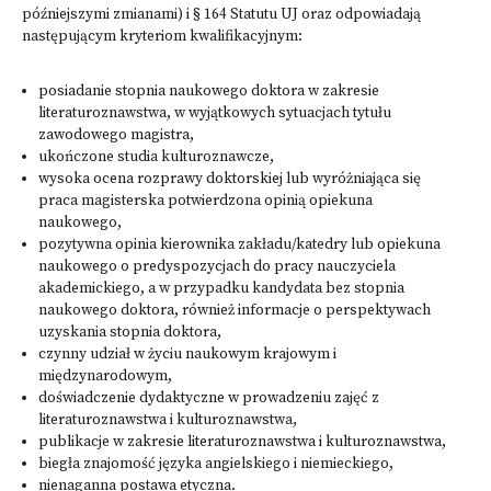
późniejszymi zmianami) i § 164 Statutu UJ oraz odpowiadają
następującym kryteriom kwalifikacyjnym:
posiadanie stopnia naukowego doktora w zakresie
literaturoznawstwa, w wyjątkowych sytuacjach tytułu
zawodowego magistra,
ukończone studia kulturoznawcze,
wysoka ocena rozprawy doktorskiej lub wyróżniająca się
praca magisterska potwierdzona opinią opiekuna
naukowego,
pozytywna opinia kierownika zakładu/katedry lub opiekuna
naukowego o predyspozycjach do pracy nauczyciela
akademickiego, a w przypadku kandydata bez stopnia
naukowego doktora, również informacje o perspektywach
uzyskania stopnia doktora,
czynny udział w życiu naukowym krajowym i
międzynarodowym,
doświadczenie dydaktyczne w prowadzeniu zajęć z
literaturoznawstwa i kulturoznawstwa,
publikacje w zakresie literaturoznawstwa i kulturoznawstwa,
biegła znajomość języka angielskiego i niemieckiego,
nienaganna postawa etyczna.