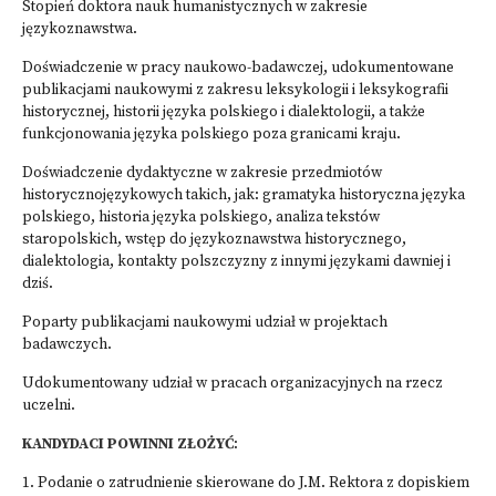
Stopień doktora nauk humanistycznych w zakresie
językoznawstwa.
Doświadczenie w pracy naukowo-badawczej, udokumentowane
publikacjami naukowymi z zakresu leksykologii i leksykografii
historycznej, historii języka polskiego i dialektologii, a także
funkcjonowania języka polskiego poza granicami kraju.
Doświadczenie dydaktyczne w zakresie przedmiotów
historycznojęzykowych takich, jak: gramatyka historyczna języka
polskiego, historia języka polskiego, analiza tekstów
staropolskich, wstęp do językoznawstwa historycznego,
dialektologia, kontakty polszczyzny z innymi językami dawniej i
dziś.
Poparty publikacjami naukowymi udział w projektach
badawczych.
Udokumentowany udział w pracach organizacyjnych na rzecz
uczelni.
KANDYDACI POWINNI ZŁOŻYĆ
:
1. Podanie o zatrudnienie skierowane do J.M. Rektora z dopiskiem