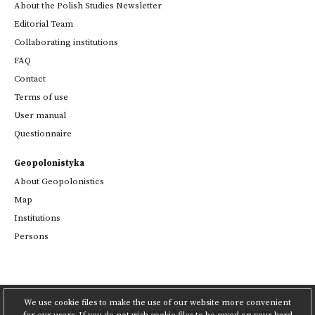
About the Polish Studies Newsletter
Editorial Team
Collaborating institutions
FAQ
Contact
Terms of use
User manual
Questionnaire
Geopolonistyka
About Geopolonistics
Map
Institutions
Persons
We use cookie files to make the use of our website more convenient
Project
PAS Institute of Literary Research
and
the Poznań