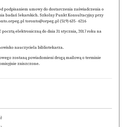
ed podpisaniem umowy do dostarczenia zaświadczenia o
nia badań lekarskich. Szkolny Punkt Konsultacyjny przy
to.orpeg.pl toronto@orpeg.pl (519) 635 - 6216
ocztą elektroniczną do dnia 31 stycznia, 2017 roku na
owisko nauczyciela bibliotekarza.
owego zostaną powiadomieni drogą mailową o terminie
omisyjnie zniszczone.
a)