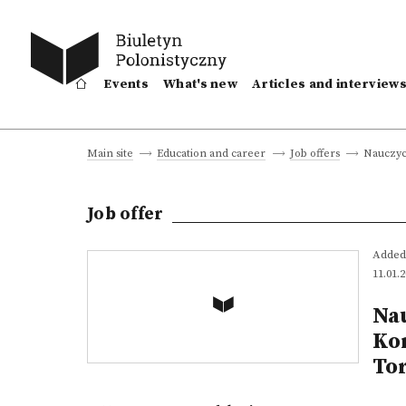
Events
What's new
Articles and interview
Nauczyc
Main site
Education and career
Job offers
Job offer
Added
11.01.
Nau
Ko
To