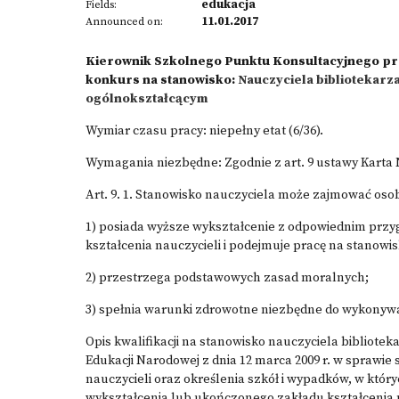
edukacja
Fields:
11.01.2017
Announced on:
Kierownik Szkolnego Punktu Konsultacyjnego pr
konkurs na stanowisko:
Nauczyciela bibliotekar
ogólnokształcącym
Wymiar czasu pracy: niepełny etat (6/36).
Wymagania niezbędne: Zgodnie z art. 9 ustawy Karta Na
Art. 9. 1. Stanowisko nauczyciela może zajmować osob
1) posiada wyższe wykształcenie z odpowiednim prz
kształcenia nauczycieli i podejmuje pracę na stanowisk
2) przestrzega podstawowych zasad moralnych;
3) spełnia warunki zdrowotne niezbędne do wykonyw
Opis kwalifikacji na stanowisko nauczyciela bibliotek
Edukacji Narodowej z dnia 12 marca 2009 r. w sprawi
nauczycieli oraz określenia szkół i wypadków, w któ
wykształcenia lub ukończonego zakładu kształcenia nauc