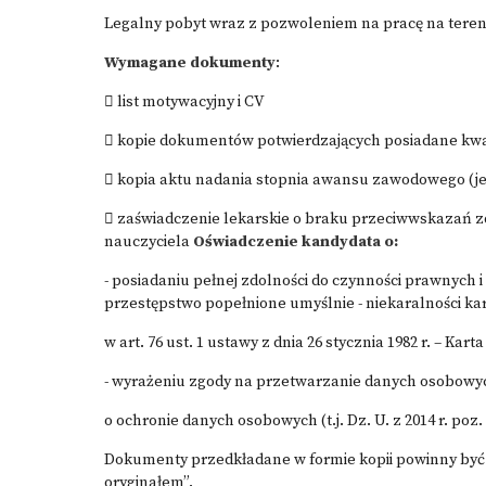
Legalny pobyt wraz z pozwoleniem na pracę na teren
Wymagane dokumenty
:
 list motywacyjny i CV
 kopie dokumentów potwierdzających posiadane kwa
 kopia aktu nadania stopnia awansu zawodowego (jeś
 zaświadczenie lekarskie o braku przeciwwskazań 
nauczyciela
Oświadczenie kandydata o:
- posiadaniu pełnej zdolności do czynności prawnych i
przestępstwo popełnione umyślnie - niekaralności kar
w art. 76 ust. 1 ustawy z dnia 26 stycznia 1982 r. – Karta
- wyrażeniu zgody na przetwarzanie danych osobowych,
o ochronie danych osobowych (t.j. Dz. U. z 2014 r. po
Dokumenty przedkładane w formie kopii powinny być
oryginałem”.