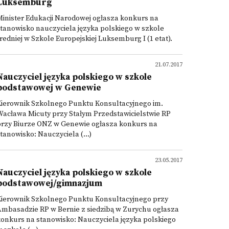
Luksemburg
inister Edukacji Narodowej ogłasza konkurs na
tanowisko nauczyciela języka polskiego w szkole
redniej w Szkole Europejskiej Luksemburg I (1 etat).
21.07.2017
Nauczyciel języka polskiego w szkole
podstawowej w Genewie
Kierownik Szkolnego Punktu Konsultacyjnego im.
acława Micuty przy Stałym Przedstawicielstwie RP
przy Biurze ONZ w Genewie ogłasza konkurs na
tanowisko: Nauczyciela (...)
23.05.2017
Nauczyciel języka polskiego w szkole
podstawowej/gimnazjum
Kierownik Szkolnego Punktu Konsultacyjnego przy
mbasadzie RP w Bernie z siedzibą w Zurychu ogłasza
onkurs na stanowisko: Nauczyciela języka polskiego