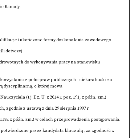
ie Kanady.
lifikacje i ukończone formy doskonalenia zawodowego
li dotyczy)
zdrowotnych do wykonywania pracy na stanowisku
 korzystaniu z pełni praw publicznych - niekaralności za
ą dyscyplinarną, o której mowa
 Nauczyciela (t.j. Dz. U. z 2014 r. poz. 191, z późn. zm.)
 zgodnie z ustawą z dnia 29 sierpnia 1997 r.
z. 1182 z późn. zm.) w celach przeprowadzenia postępowania.
 potwierdzone przez kandydata klauzulą „za zgodność z