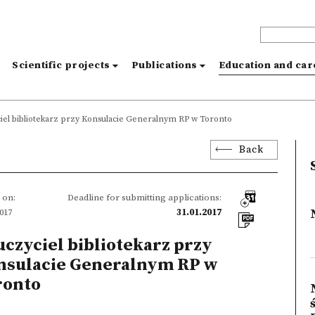
s
Scientific projects
Publications
Education and ca
iel bibliotekarz przy Konsulacie Generalnym RP w Toronto
Back
 on:
Deadline for submitting applications:
2017
31.01.2017
czyciel bibliotekarz przy
nsulacie Generalnym RP w
ronto