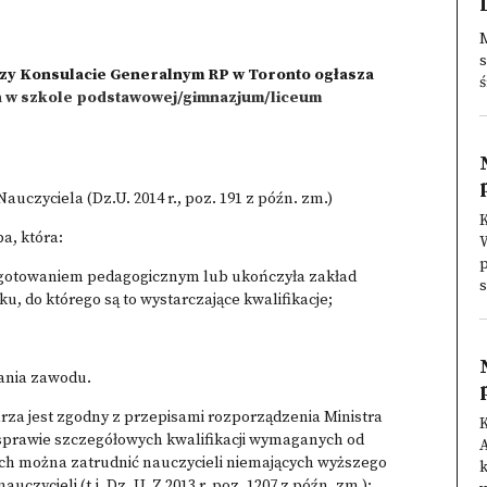
M
s
zy Konsulacie Generalnym RP w Toronto ogłasza
ś
za w szkole podstawowej/gimnazjum/liceum
uczyciela (Dz.U. 2014 r., poz. 191 z późn. zm.)
a, która:
W
ygotowaniem pedagogicznym lub ukończyła zakład
s
u, do którego są to wystarczające kwalifikacje;
ania zawodu.
arza jest zgodny z przepisami rozporządzenia Ministra
e sprawie szczegółowych kwalifikacji wymaganych od
A
rych można zatrudnić nauczycieli niemających wyższego
k
zycieli (t.j. Dz. U. Z 2013 r. poz. 1207 z późn. zm.):