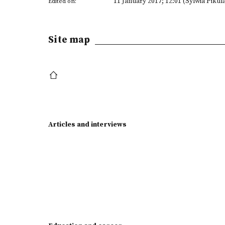
11 January 2017; 12:01 (Sylwia Pikul
Edited on:
Site map
Articles and interviews