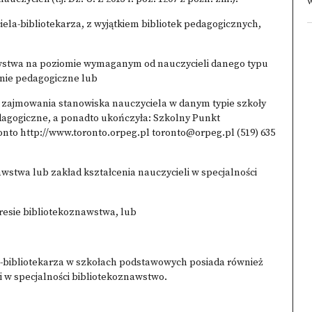
w
iela-bibliotekarza, z wyjątkiem bibliotek pedagogicznych,
awstwa na poziomie wymaganym od nauczycieli danego typu
anie pedagogiczne lub
 zajmowania stanowiska nauczyciela w danym typie szkoły
dagogiczne, a ponadto ukończyła: Szkolny Punkt
nto http://www.toronto.orpeg.pl toronto@orpeg.pl (519) 635
awstwa lub zakład kształcenia nauczycieli w specjalności
resie bibliotekoznawstwa, lub
a-bibliotekarza w szkołach podstawowych posiada również
i w specjalności bibliotekoznawstwo.