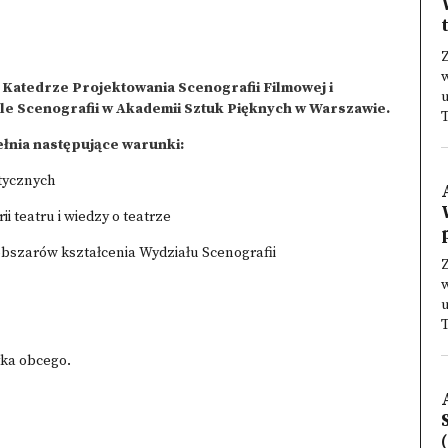
Z
w
Katedrze Projektowania Scenografii Filmowej i
u
iale Scenografii w Akademii Sztuk Pięknych w Warszawie.
T
łnia następujące warunki:
stycznych
 teatru i wiedzy o teatrze
p
bszarów kształcenia Wydziału Scenografii
Z
w
u
T
yka obcego.
(