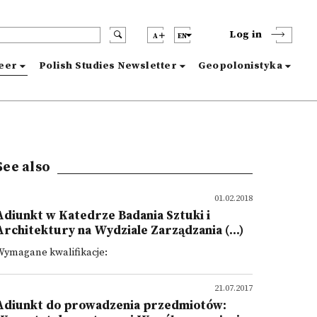
Log in
A
EN
reer
Polish Studies Newsletter
Geopolonistyka
See also
01.02.2018
Adiunkt w Katedrze Badania Sztuki i
Architektury na Wydziale Zarządzania (...)
Wymagane kwalifikacje:
21.07.2017
Adiunkt do prowadzenia przedmiotów: