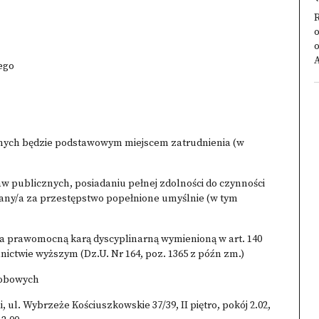
R
o
o
A
ego
ęknych będzie podstawowym miejscem zatrudnienia (w
raw publicznych, posiadaniu pełnej zdolności do czynności
arany/a za przestępstwo popełnione umyślnie (w tym
 / a prawomocną karą dyscyplinarną wymienioną w art. 140
olnictwie wyższym (Dz.U. Nr 164, poz. 1365 z późn zm.)
sobowych
ul. Wybrzeże Kościuszkowskie 37/39, II piętro, pokój 2.02,