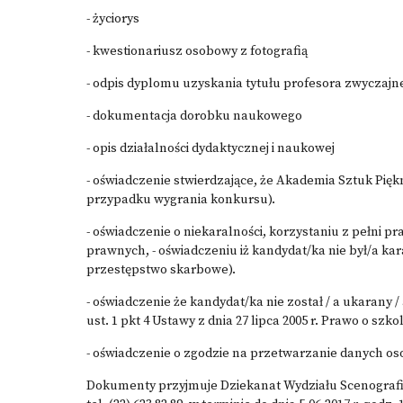
- życiorys
- kwestionariusz osobowy z fotografią
- odpis dyplomu uzyskania tytułu profesora zwyczajn
- dokumentacja dorobku naukowego
- opis działalności dydaktycznej i naukowej
- oświadczenie stwierdzające, że Akademia Sztuk Pi
przypadku wygrania konkursu).
- oświadczenie o niekaralności, korzystaniu z pełni p
prawnych, - oświadczeniu iż kandydat/ka nie był/a k
przestępstwo skarbowe).
- oświadczenie że kandydat/ka nie został / a ukarany
ust. 1 pkt 4 Ustawy z dnia 27 lipca 2005 r. Prawo o szk
- oświadczenie o zgodzie na przetwarzanie danych o
Dokumenty przyjmuje Dziekanat Wydziału Scenografii, 