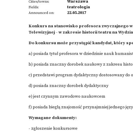
Warszawa
Cities/towns:
teatrologia
Fields:
22.05.2017
Announced on:
Konkurs na stanowisko profesora zwyczajnego w 
Telewizyjnej - w zakresie historii teatru na Wydz
Do konkursu może przystąpić kandydat, który spe
a) posiada tytuł profesora w dziedzinie nauk humani
b) posiada znaczny dorobek naukowy z zakresu historii
c) przedstawi program dydaktyczny dostosowany do o
d) posiada znaczny dorobek dydaktyczny
e) jest czynnym zawodowo naukowcem
f) posiada biegłą znajomość przynajmniej jednego jęz
Wymagane dokumenty:
-
zgłoszenie konkursowe