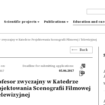
s
Scientific projects
Publications
Education and ca
 zwyczajny w Katedrze Projektowania Scenografii Filmowej i Telewizyjnej
Back
 on:
Deadline for submitting applications:
2017
05.06.2017
ofesor zwyczajny w Katedrze
ojektowania Scenografii Filmowej
elewizyjnej