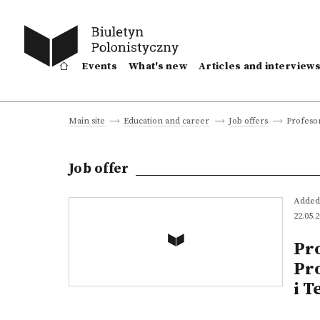
Events
What's new
Articles and interview
Profesor
Main site
Education and career
Job offers
Job offer
Added
22.05.
Pr
Pr
i T