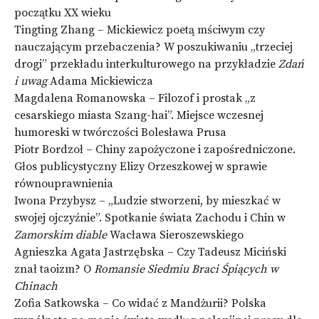
początku XX wieku
Tingting Zhang – Mickiewicz poetą mściwym czy
nauczającym przebaczenia? W poszukiwaniu „trzeciej
drogi” przekładu interkulturowego na przykładzie
Zdań
i uwag
Adama Mickiewicza
Magdalena Romanowska – Filozof i prostak „z
cesarskiego miasta Szang-hai”. Miejsce wczesnej
humoreski w twórczości Bolesława Prusa
Piotr Bordzoł – Chiny zapożyczone i zapośredniczone.
Głos publicystyczny Elizy Orzeszkowej w sprawie
równouprawnienia
Iwona Przybysz – „Ludzie stworzeni, by mieszkać w
swojej ojczyźnie”. Spotkanie świata Zachodu i Chin w
Zamorskim diable
Wacława Sieroszewskiego
Agnieszka Agata Jastrzębska – Czy Tadeusz Miciński
znał taoizm? O
Romansie Siedmiu Braci Śpiących w
Chinach
Zofia Satkowska – Co widać z Mandżurii? Polska