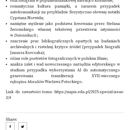
rola fotografii w popularnonaukowej narracji o Kosmosie;
romantyczna kultura pamiątki, a zarazem przypadek
autokomunikacji na przykładzie florystyczno-słownej notatki
Cypriana Norwida;
namiętne myślenie jako podstawa kreowania przez Stefana
Żeromskiego własnej tekstowej przestrzeni intymności
w
Dziennikach
;
znaczenie prac bibliograficznych opartych na badaniach
archiwalnych i rzetelnej krytyce źródeł (przypadek biografii
Janusza Korczaka);
różne role portretów fotograficznych w polskim filmie;
analiza zalet i wad nowoczesnego narzędzia edytorskiego w
studium przypadku wykorzystania AI do automatycznego
generowania transliteracji XVII-wiecznego
rękopisu
Moraliów
Wacława Potockiego.
Link do zawartości tomu: https://napis.edu.pl/2025-special-issue-
3/#
Share: