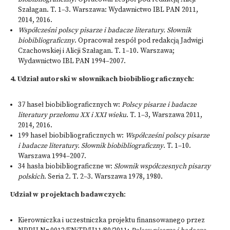
Szałagan. T. 1–3. Warszawa: Wydawnictwo IBL PAN 2011,
2014, 2016.
Współcześni polscy pisarze i badacze literatury. Słownik
biobibliograficzny
. Opracował zespół pod redakcją Jadwigi
Czachowskiej i Alicji Szałagan. T. 1–10. Warszawa;
Wydawnictwo IBL PAN 1994–2007.
4.
Udział autorski w słownikach biobibliograficznych
:
37 haseł biobibliograficznych w:
Polscy pisarze i badacze
literatury przełomu XX i XXI wieku
. T. 1–3, Warszawa 2011,
2014, 2016.
199 haseł biobibliograficznych w:
Współcześni polscy pisarze
i badacze literatury. Słownik biobibliograficzny
. T. 1–10.
Warszawa 1994–2007.
34 hasła biobibliograficzne w:
Słownik współczesnych pisarzy
polskich
. Seria 2. T. 2–3. Warszawa 1978, 1980.
Udział w projektach badawczych
:
Kierowniczka i uczestniczka projektu finansowanego przez