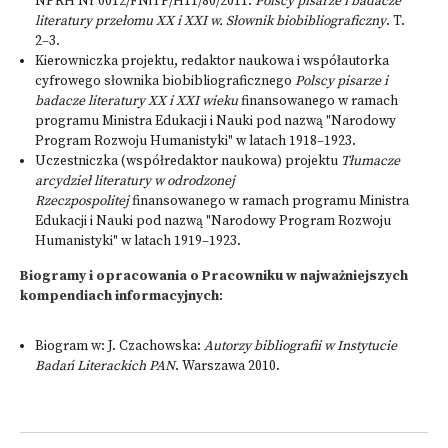
NPRH Nr 0012/FNiTP/H11/80/2011:
Polscy pisarze i badacze
literatury przełomu XX i XXI w. Słownik biobibliograficzny
. T.
2–3.
Kierowniczka projektu, redaktor naukowa i współautorka
cyfrowego słownika biobibliograficznego
Polscy pisarze i
badacze literatury XX i XXI wieku
finansowanego w ramach
programu Ministra Edukacji i Nauki pod nazwą "Narodowy
Program Rozwoju Humanistyki" w latach 1918–1923.
Uczestniczka (współredaktor naukowa) projektu
Tłumacze
arcydzieł literatury w odrodzonej
Rzeczpospolitej
finansowanego w ramach programu Ministra
Edukacji i Nauki pod nazwą "Narodowy Program Rozwoju
Humanistyki" w latach 1919–1923.
Biogramy i opracowania o Pracowniku w najważniejszych
kompendiach informacyjnych
:
Biogram w: J. Czachowska:
Autorzy bibliografii w Instytucie
Badań Literackich PAN
. Warszawa 2010.