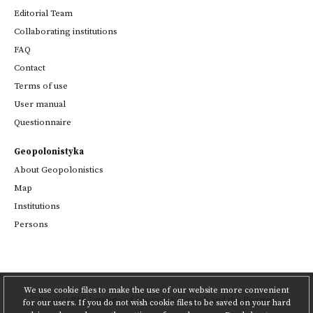
Editorial Team
Collaborating institutions
FAQ
Contact
Terms of use
User manual
Questionnaire
Geopolonistyka
About Geopolonistics
Map
Institutions
Persons
We use cookie files to make the use of our website more convenient
Project
PAS Institute of Literary Research
and
the Poznań
for our users. If you do not wish cookie files to be saved on your hard