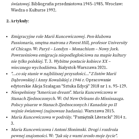
światowej
. Bibliografia przedmiotowa 1945–1985. Wrocław:
Wiedza o Kulturze 1992.
2.
Artykuły
:
Emigracyjne role Marii Kuncewiczowej. Pen-klubowa
Passionaria, smętna matrona z Forest Hill, profesor University
of Chicago
. W:
Paryż – Londyn – Monachium – Nowy Jork.
Powrześniowa emigracja niepodległościowa na mapie kultury
nie tylko polskiej
. T. 3.
Wybitne postacie kobiece XX –
wiecznego wychodźstwa
. Białystok-Warszawa 2021.
"…co się stanie w najbliższej przyszłości…" Z listów Marii
Dąbrowskiej i Anny Kowalskiej z 1946 r.
Opracowanie
edytorskie Alicja Szałagan "Sztuka Edycji" 2018 nr 1 s. 95–129.
Niespełniony "American dream". Maria Kuncewiczowa w
Stanach Zjednoczonych
. W:
Od New Orleans do Missis­sauga.
Polscy pisarze w Stanach Zjednoczonych i Kanadzie po II
wojnie światowej (najnowsze badania)
. Warszawa 2015.
Maria Kuncewiczowa w podróży
. "Pamiętnik Literacki" 2014 z.
3.
Maria Kuncewiczowa i Antoni Słonimski. Drogi i rozdroża
pewnej znajomości
. W:
"
Jak się z wami zrosło moje życie".