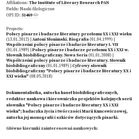
Affiliations:
The Institute of Literary Research PAN
Fields:
Nauki filologiczne
OPI ID:
51469
Projects:
Polscy pisarze i badacze literatury przełomu XX i XXI wieku
(13.01.2012)
|
Antoni Słonimski. Biografia
(01.04.1999)
|
Współcześni polscy pisarze i badacze literatury t. VII
(01.01.1989)
|
Polscy pisarze i badacze przełomu XX i XXI w.
Słownik biobibliograficzny. Nowa Seria
(01.01.2008)
|
Współcześni polscy pisarze i badacze literatury. Słownik
biobibliograficzny
(01.01.1989)
|
Cyfrowy słownik
biobibliograficzny "Polscy pisarze i badacze literatury XX i
XXI wieku"
(08.05.2018)
Dokumentalistka, autorka haseł biobibliograficznych,
redaktor naukowa i kierowniczka projektów kolejnych serii
słownika "Polscy pisarze i badacze literatury XX i XXI
wieku"; badaczka życia i twórczości Marii Kuncewiczowej,
autorka jej monografii i szkiców dotyczących pisarki.
Główne kierunki zainteresowań naukowych: