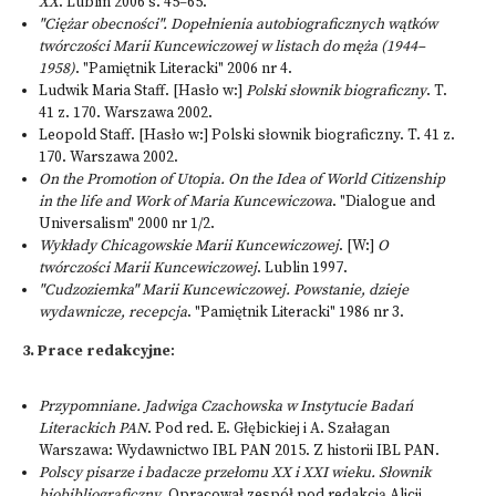
XX
. Lublin 2006 s. 45–65.
"Ciężar obecności". Dopełnienia autobiograficznych wątków
twórczości Marii Kuncewiczowej w listach do męża (1944–
1958)
. "Pamiętnik Literacki" 2006 nr 4.
Ludwik Maria Staff. [Hasło w:]
Polski słownik biograficzny
. T.
41 z. 170. Warszawa 2002.
Leopold Staff. [Hasło w:] Polski słownik biograficzny. T. 41 z.
170. Warszawa 2002.
On the Promotion of Utopia. On the Idea of World Citizenship
in the life and Work of Maria Kuncewiczowa
. "Dialogue and
Universalism" 2000 nr 1/2.
Wykłady Chicagowskie Marii Kuncewiczowej
. [W:]
O
twórczości Marii Kuncewiczowej
. Lublin 1997.
"Cudzoziemka" Marii Kuncewiczowej. Powstanie, dzieje
wydawnicze, recepcja
. "Pamiętnik Literacki" 1986 nr 3.
3.
Prace redakcyjne
:
Przypomniane. Jadwiga Czachowska w Instytucie Badań
Literackich PAN
. Pod red. E. Głębickiej i A. Szałagan
Warszawa: Wydawnictwo IBL PAN 2015. Z historii IBL PAN.
Polscy pisarze i badacze przełomu XX i XXI wieku. Słownik
biobibliograficzny
. Opracował zespół pod redakcją Alicji