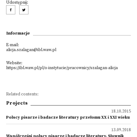
Udostępnij:
Informacje
E-mail:
alicja.szalagan@ibl.waw.pl
Website:
https://ibl.waw.pl/pl/o-instytucie/pracownicy/szalagan-alicja
Related contents:
Projects
18.10.2015
Polscy pisarze i badacze literatury przełomu XX i XXI wieku
13.09.2018
Współcześni polscy pisarze i badacze literatury. Słownik