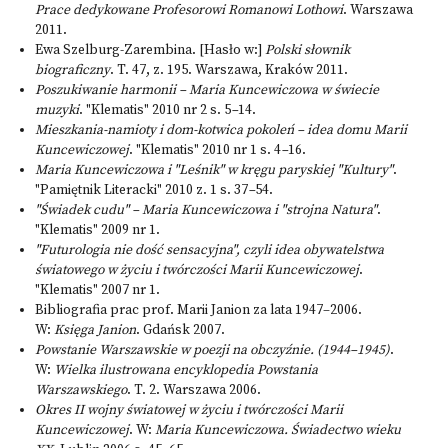
Prace dedykowane Profesorowi Romanowi Lothowi
. Warszawa
2011.
Ewa Szelburg-Zarembina. [Hasło w:]
Polski słownik
biograficzny
. T. 47, z. 195. Warszawa, Kraków 2011.
Poszukiwanie harmonii – Maria Kuncewiczowa w świecie
muzyki
. "Klematis" 2010 nr 2 s. 5
–
14.
Mieszkania-namioty i dom-kotwica pokoleń – idea domu Marii
Kuncewiczowej
. "Klematis" 2010 nr 1 s. 4
–
16.
Maria Kuncewiczowa i "Leśnik" w kręgu paryskiej "Kultury"
.
"Pamiętnik Literacki" 2010 z. 1 s. 37
–
54.
"Świadek cudu" – Maria Kuncewiczowa i "strojna Natura"
.
"Klematis" 2009 nr 1.
"Futurologia nie dość sensacyjna", czyli idea obywatelstwa
światowego w życiu i twórczości Marii Kuncewiczowej
.
"Klematis" 2007 nr 1.
Bibliografia prac prof. Marii Janion za lata 1947–2006.
W:
Księga Janion
. Gdańsk 2007.
Powstanie Warszawskie w poezji na obczyźnie. (1944–1945)
.
W:
Wielka ilustrowana encyklopedia Powstania
Warszawskiego
. T. 2. Warszawa 2006.
Okres II wojny światowej w życiu i twórczości Marii
Kuncewiczowej
. W:
Maria Kuncewiczowa. Świadectwo wieku