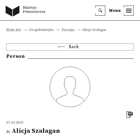
Menu
Main site
Geopolonistyka
Persons
Alicja Szałagan
Back
Person
07.10.2019
Alicja Szałagan
dr