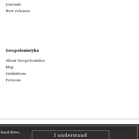
Journals
New releases
Geopolonistyka
About Geopolonistics
Map
Institutions
Persons
on Literary Studies
and the Conference of University Departments of
hard drive,
I understand