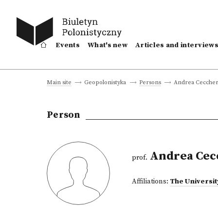
Events
What's new
Articles and interview
Andrea Cecchere
Main site
Geopolonistyka
Persons
Person
Andrea Cecc
prof.
Affiliations:
The Universit