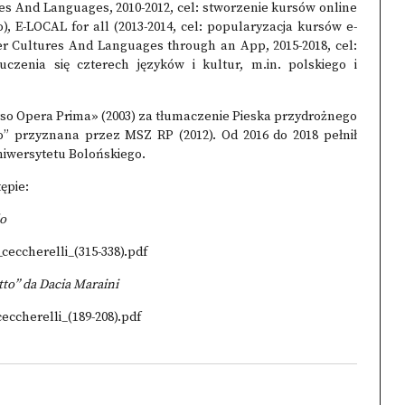
res And Languages, 2010-2012, cel: stworzenie kursów online
o), E-LOCAL for all (2013-2014, cel: popularyzacja kursów e-
er Cultures And Languages through an App, 2015-2018, cel:
uczenia się czterech języków i kultur, m.in. polskiego i
erso Opera Prima» (2003) za tłumaczenie Pieska przydrożnego
 przyznana przez MSZ RP (2012). Od 2016 do 2018 pełnił
niwersytetu Bolońskiego.
ępie:
lo
_ceccherelli_(315-338).pdf
to” da Dacia Maraini
eccherelli_(189-208).pdf