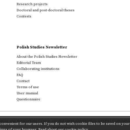
Research projects
Doctoral and post-doctoral theses
Contests
Polish Studies Newsletter
About the Polish Studies Newsletter
Editorial Team
Collaborating institutions
FAQ
Contact
Terms of use
User manual
Questionnaire
ting and Networking Centre
,
carried out in cooperation with
PAS Committee 
onvenient for our users. If you do not wish cookie files to be saved on your 
Polish Studies.
tings of your browser.
Read about our cookie policy.