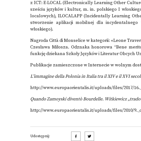
z ICT: E-LOCAL (Electronically Learning Other Cultu
sześciu języków i kultur, m. in. polskiego I włoskieg
localowych), ILOCALAPP (Incidentally Learning Oth
stworzenie aplikacji mobilnej dla incydentalnego 
włoskiego).
Nagroda Città di Monselice w kategorii: «Leone Trav
Czesława Miłosza. Odznaka honorowa “Bene merito”
funkcję dziekana Szkoły Języków i Literatur Obcych U
Publikacje zamieszczone w Internecie w wolnym dost
L’immagine della Polonia in Italia tra il XIV e il XVI seco
http://www.europaorientalis.it/uploads/files/2017/16.
Quando Zamoyski diventò Bourdelle. Witkiewicz „tradot
http://www.europaorientalis.it/uploads/files/2010/9._c
Udostępnij: