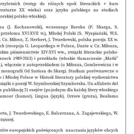
trzyletnich (wstęp do różnych epok literackich + kurs
iteraturze XX wieku) oraz języka polskiego na studiach
rskiej polsko-włoskiej).
su (J. Kochanowski), wczesnego Baroku (P. Skarga, S.
 przełomu XVI-XVII w.), Młodej Polski (S. Wyspiański, W.S.
Cz. Miłosz, Z. Herbert, J. Twardowski, polska poezja XX w.
h (recepcja G. Leopardiego w Polsce, Dante u Cz. Miłosza,
kim piśmiennictwie XIV-XVI ww., związki literackie polsko-
oszech 1989-2013) i przekładu (włoskie tłumaczenie „Matki”
ch), włącznie z autoprzekładem (u Miłosza, Gombrowicza i w
em monografii Od Suriusa do Skargi. Studium porównawcze o
 i Młodej Polsce w Historii literatury polskiej wydawnictwa
książki o poezji W. Szymborskiej Szymborska. Un alfabeto del
na publikację 21 esejów (po jednym dla każdej litery włoskiego
 Humour (humor), Lingua (język), Orrore (groza), Realismo
erta, J. Twardowskiego, E. Balcerzana, A. Zagajewskiego, W.
częsnej.
jektów europejskich poświęconych nauczaniu języków obcych