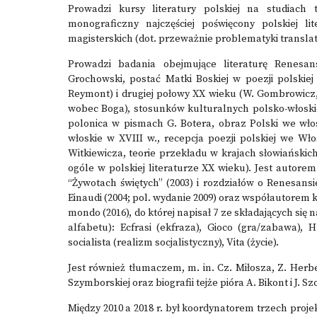
Prowadzi kursy literatury polskiej na studiach 
monograficzny najczęściej poświęcony polskiej l
magisterskich (dot. przeważnie problematyki translato
Prowadzi badania obejmujące literaturę Renesan
Grochowski, postać Matki Boskiej w poezji polskiej
Reymont) i drugiej połowy XX wieku (W. Gombrowicz, 
wobec Boga), stosunków kulturalnych polsko-włoskic
polonica w pismach G. Botera, obraz Polski we włos
włoskie w XVIII w., recepcja poezji polskiej we Wł
Witkiewicza, teorie przekładu w krajach słowiański
ogóle w polskiej literaturze XX wieku). Jest autor
“Żywotach świętych” (2003) i rozdziałów o Renesansie
Einaudi (2004; pol. wydanie 2009) oraz współautorem 
mondo (2016), do której napisał 7 ze składających się 
alfabetu): Ecfrasi (ekfraza), Gioco (gra/zabawa),
socialista (realizm socjalistyczny), Vita (życie).
Jest również tłumaczem, m. in. Cz. Miłosza, Z. Herb
Szymborskiej oraz biografii tejże pióra A. Bikont i J. Sz
Między 2010 a 2018 r. był koordynatorem trzech pro