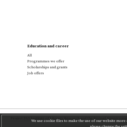
Education and career
All
Programmes we offer
Scholarships and grants
Job offers
Project
PAS Institute of Literary Research
and
the Poznań Supercompu
We use cookie files to make the use of our website more c
please change the set