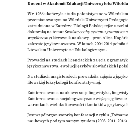
Docent w Akademii Edukacji Uniwersytetu Witolda
W r. 1986 ukończyła studia polonistyczne w Wileńsk
przemianowanym na Wileński Uniwersytet Pedagogiczn
zatrudniona w Katedrze Filologii Polskiej tejże uczel
doktorską na temat
Swoiste cechy systemu gramatyczneg
współczesny
(kierownik naukowy – prof. Alicja Nagór
zakresie językoznawstwa. W latach 2004-2014 pełniła fu
Litewskim Uniwersytecie Edukologicznym.
Prowadzi na studiach licencjackich zajęcia z gramatyk
językoznawstwa, ewolucji języków słowiańskich i pols
Na studiach magisterskich prowadziła zajęcia z języ
litewskiej leksykologii konfrontatywnej.
Zainteresowania naukowe: socjolingwistyka, lingwist
Zainteresowania socjolingwistyczne wiążą się główni
warunkach wielokulturowości i kontaktów językowyc
Jest współorganizatorką konferencji z cyklu „Tożsamo
naukowych pod tym samym tytułem (2008, 2011, 2016).