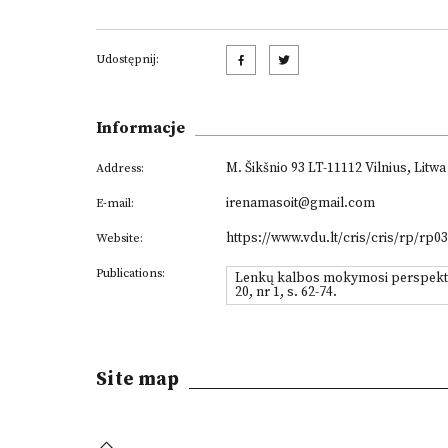
Udostępnij:
Informacje
M. Šikšnio 93
LT-11112 Vilnius, Litwa
Address:
irenamasoit@gmail.com
E-mail:
https://www.vdu.lt/cris/cris/rp/rp0
Website:
Publications:
Lenkų kalbos mokymosi perspektyvo
20, nr 1, s. 62-74.
Site map