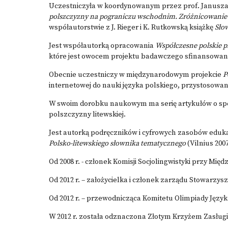
Uczestniczyła w koordynowanym przez prof. Janusz
polszczyzny na pograniczu wschodnim. Zróżnicowanie
współautorstwie z J. Rieger i K. Rutkowską książkę
Sło
Jest współautorką opracowania
Współczesne polskie p
które jest owocem projektu badawczego sfinansowan
Obecnie uczestniczy w międzynarodowym projekcie
P
internetowej do nauki języka polskiego, przystosowa
W swoim dorobku naukowym ma serię artykułów o sp
polszczyzny litewskiej.
Jest autorką podręczników i cyfrowych zasobów eduka
Polsko-litewskiego słownika tematycznego
(Vilnius 2007
Od 2008 r. - członek Komisji Socjolingwistyki przy Mi
Od 2012 r. – założycielka i członek zarządu Stowarzysz
Od 2012 r. – przewodnicząca Komitetu Olimpiady Języka
W 2012 r. została odznaczona Złotym Krzyżem Zasługi z