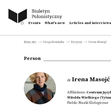
Events
What's new
Articles and interview
Irena Masojć
Main site
Geopolonistyka
Persons
Person
Irena Masojć
dr
Affiliations:
Centrum Język
Witolda Wielkiego (Vyta
Fields:
Nauki filologiczne