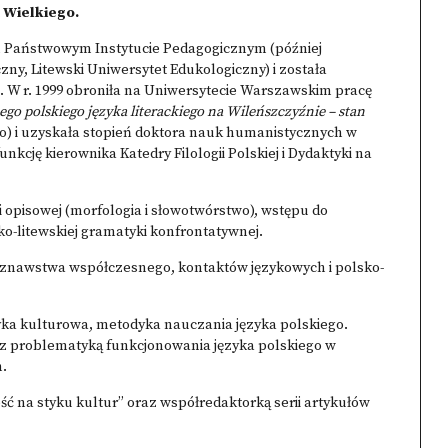
 Wielkiego.
im Państwowym Instytucie Pedagogicznym (później
y, Litewski Uniwersytet Edukologiczny) i została
ni. W r. 1999 obroniła na Uniwersytecie Warszawskim pracę
o polskiego języka literackiego na Wileńszczyźnie – stan
ko) i uzyskała stopień doktora nauk humanistycznych w
nkcję kierownika Katedry Filologii Polskiej i Dydaktyki na
i opisowej (morfologia i słowotwórstwo), wstępu do
ko-litewskiej gramatyki konfrontatywnej.
koznawstwa współczesnego, kontaktów językowych i polsko-
yka kulturowa, metodyka nauczania języka polskiego.
e z problematyką funkcjonowania języka polskiego w
h.
ść na styku kultur” oraz współredaktorką serii artykułów