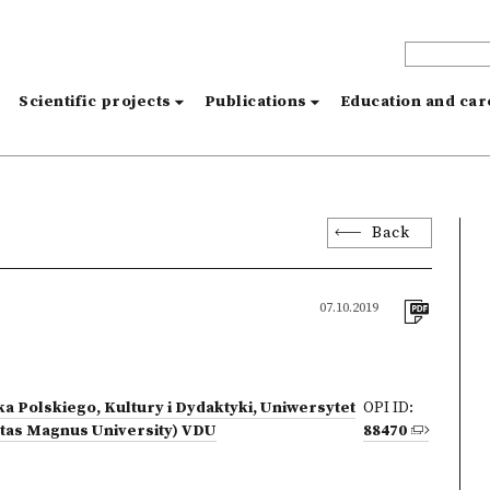
s
Scientific projects
Publications
Education and ca
Back
07.10.2019
a Polskiego, Kultury i Dydaktyki, Uniwersytet
OPI ID:
utas Magnus University) VDU
88470