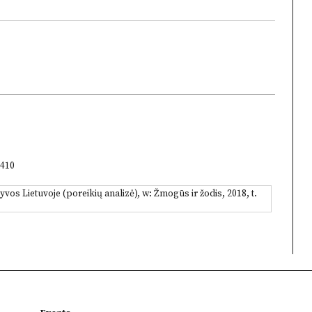
3410
s Lietuvoje (poreikių analizė), w: Žmogūs ir žodis, 2018, t.