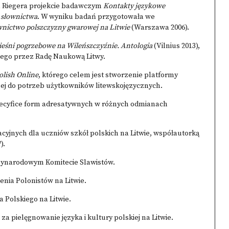
a Riegera projekcie badawczym
Kontakty językowe
 słownictwa
. W wyniku badań przygotowała we
wnictwo polszczyzny gwarowej na Litwie
(Warszawa 2006).
ieśni pogrzebowe na Wileńszczyźnie. Antologia
(Vilnius 2013),
ego przez Radę Naukową Litwy.
olish Online
, którego celem jest stworzenie platformy
nej do potrzeb użytkowników litewskojęzycznych.
ecyfice form adresatywnych w różnych odmianach
cyjnych dla uczniów szkół polskich na Litwie, współautorką
).
ędzynarodowym Komitecie Slawistów.
enia Polonistów na Litwie.
 Polskiego na Litwie.
a pielęgnowanie języka i kultury polskiej na Litwie.