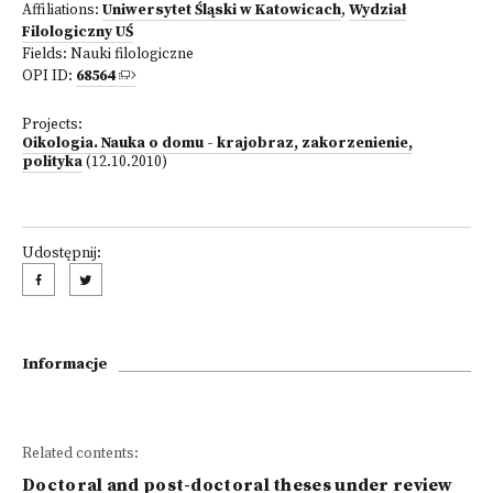
Affiliations:
Uniwersytet Śląski w Katowicach
,
Wydział
Filologiczny UŚ
Fields:
Nauki filologiczne
OPI ID:
68564
Projects:
Oikologia. Nauka o domu - krajobraz, zakorzenienie,
polityka
(12.10.2010)
Udostępnij:
Informacje
Related contents:
Doctoral and post-doctoral theses under review