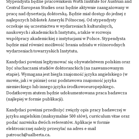
Stypendysta będzie pracownikiem Wirth Institute for Austrian and
Central European Studies oraz będzie aktywnie zaangażowany w
pracę nad dysertacją doktorską. Będzie miał dostęp do jednej z
najlepszych bibliotek Ameryki Północnej. Od stypendysty
oczekuje się uczestnictwa w wydarzeniach kulturalnych,
naukowych i akademickich Instytutu, a także w rozwoju
współpracy akademickiej z instytucjami w Polsce. Stypendysta
będzie miał również możliwość brania udziału w różnorodnych
wydarzeniach towarzyskich Instytutu.
Kandydaci powinni legitymować się obywatelstwem polskim oraz
być słuchaczami studiów doktoranckich (na zaawansowanym
etapie). Wymagana jest biegła znajomość języka angielskiego (w
mowie, jak i w piśmie) oraz podstawowa znajomość języka
niemieckiego lub innego języka środkowoeuropejskiego.
Dodatkowym atutem będzie udokumentowana praca badawcza
(najlepiej w formie publikacji).
Kandydaci powinni przedłożyć zwięzły opis pracy badawczej w
języku angielskim (maksymalnie 500 słów), curriculum vitae oraz
podać nazwiska dwóch referentów. Aplikacje w formie
elektronicznej należy przesyłać na adres e-mail
patrouch@ualberta.ca
.