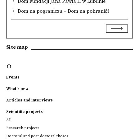
Dom Fundacji Jana Pawła II w Lublinie
Dom na pograniczu – Dom na pohraničí
Site map
Events
What's new
Articles and interviews
Scientific projects
All
Research projects
Doctoral and post-doctoral theses