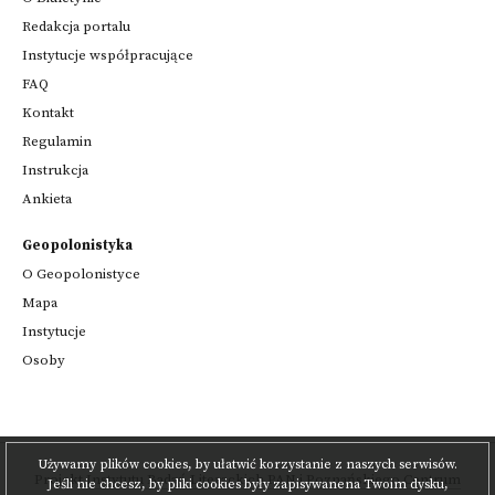
Redakcja portalu
Instytucje współpracujące
FAQ
Kontakt
Regulamin
Instrukcja
Ankieta
Geopolonistyka
O Geopolonistyce
Mapa
Instytucje
Osoby
Używamy plików cookies, by ułatwić korzystanie z naszych serwisów.
Projekt
Instytutu Badań Literackich PAN
i
Poznańskiego Centrum
Jeśli nie chcesz, by pliki cookies były zapisywanena Twoim dysku,