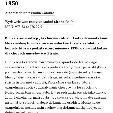
1850
Autor/Redaktor:
Emilia Kolinko
Wydawnictwo::
Instytut Badań Literackich
ISBN:
978-83-66076-09-9
Druga z serii edycji „Archiwum Kobiet”. Listy i dzienniki Anny
Moszyńskiej to unikatowe świadectwo trzydziestoletniej
kobiety, która spędziła sześć miesięcy 1850 roku w zakładzie
dla chorych umysłowo w Pirnie.
Publikacja ta stanowi równoważny appendix do literackiego
szaleństwa romantycznego i podważa tradycyjne ujęcie obłąkania
jako wartościowej formy dochodzenia do (samo)wiedzy. Pisma
Moszyńskiej ukazują w pełni tragizm izolacji i jednocześnie (w
świetle listów męża autorki, Piotra Moszyńskiego, które
uzupełniają edycję) oddziaływanie choroby na losy rodziny.
Polifoniczna tożsamość autorki – przedstawiającej się jako matka,
żona, kobieta, hermafrodyta – pokrywa się z wieloma dyskursami
na temat jej sytuacji, dlatego dokumenty osobiste Moszyńskiej
uzupełnione zostały m.in zachowaną dokumentacją medyczną
dotyczącą jej leczenia.