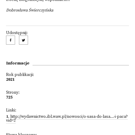
Dobrosława Świerczyńska
Udostępnij:
Informacje
Rok publikacji:
2021
Strony:
725
Linki:
1
.
http://wydawnictwo.ibl.waw.pl/nowosci/o-sasa-do-lasa...-i-paca?
vid=2