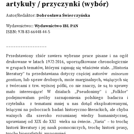
artykuły / przyczynki (wybór)
Autor/Redaktor:
Dobrosława Świerczyńska
Wydawnictwo::
Wydawnictwo IBL PAN
ISBN:
978-83-66448-44-5
_________________
Przedstawiony zbiór zawiera wybrane prace pisane i na ogół
drukowane w latach 1972-2016, uporządkowane chronologicznie
w grupach tematów, którymi zajmuję się właściwie stale. „Historia
literatury” tu przedstawiana dotyczy częściej autorów
minorum
gentium
, lub spraw drobnych, może marginalnych, wiążących się
z twórcami z tzw. wyższej półki, co nie znaczy, że są to sprawy
mało interesujące! W działach „Pseudonimy” i „Folklor”
podejmowałam próby zaznajomienia polskiego badacza i
czytelnika z tematami mniej u nas dotąd eksploatowanymi,
leżącymi na poboczach badań historyczno-literackich, ale chyba
ważnych dla szeroko rozumianej wiedzy humanistycznej,
uprawianej od XIX do XXI wieku na świecie. „Varia” – to trochę
historii literatury i jej nauk pomocniczych, trochę historii prasy,
trochę biografistyki, wspomnień…