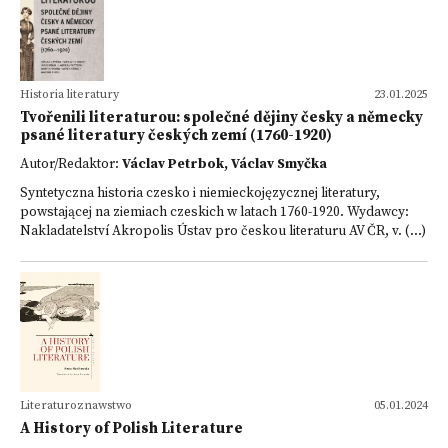
Historia literatury
23.01.2025
Tvořenili literaturou: společné dějiny česky a německy
psané literatury českých zemí (1760-1920)
Autor/Redaktor:
Václav Petrbok, Václav Smyčka
Syntetyczna historia czesko i niemieckojęzycznej literatury,
powstającej na ziemiach czeskich w latach 1760-1920. Wydawcy:
Nakladatelství Akropolis Ústav pro českou literaturu AV ČR, v. (...)
Literaturoznawstwo
05.01.2024
A History of Polish Literature