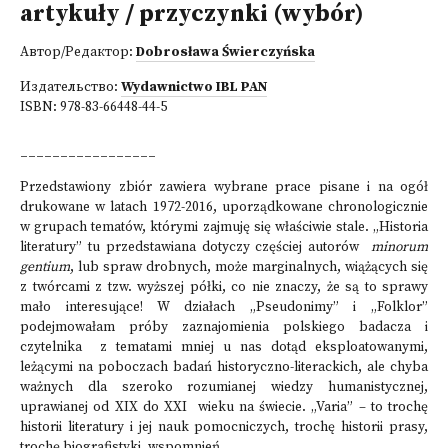
artykuły / przyczynki (wybór)
Автор/Редактор:
Dobrosława Świerczyńska
Издательство:
Wydawnictwo IBL PAN
ISBN:
978-83-66448-44-5
_________________
Przedstawiony zbiór zawiera wybrane prace pisane i na ogół
drukowane w latach 1972-2016, uporządkowane chronologicznie
w grupach tematów, którymi zajmuję się właściwie stale. „Historia
literatury” tu przedstawiana dotyczy częściej autorów
minorum
gentium
, lub spraw drobnych, może marginalnych, wiążących się
z twórcami z tzw. wyższej półki, co nie znaczy, że są to sprawy
mało interesujące! W działach „Pseudonimy” i „Folklor”
podejmowałam próby zaznajomienia polskiego badacza i
czytelnika z tematami mniej u nas dotąd eksploatowanymi,
leżącymi na poboczach badań historyczno-literackich, ale chyba
ważnych dla szeroko rozumianej wiedzy humanistycznej,
uprawianej od XIX do XXI wieku na świecie. „Varia” – to trochę
historii literatury i jej nauk pomocniczych, trochę historii prasy,
trochę biografistyki, wspomnień…