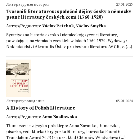
Литературная история
23.01.2025
Tvořenili literaturou: společné dějiny česky a německy
psané literatury českých zemí (1760-1920)
Автор/Редактор:
Václav Petrbok, Václav Smyčka
Syntetyczna historia czesko i niemieckojęzycznej literatury,
powstającej na ziemiach czeskich w latach 1760-1920. Wydawcy:
Nakladatelství Akropolis Ústav pro českou literaturu AV ČR, v. (...)
Литературоведение
05.01.2024
A History of Polish Literature
Автор/Редактор:
Anna Nasiłowska
Tłumaczenie z języka polskiego: Anna Zaranko, tłumaczka,
pisarka, redaktorka i krytyczka literatury, laureatka Found in
Translation Award 2023 (za przekład Chłopów Władysława (...)