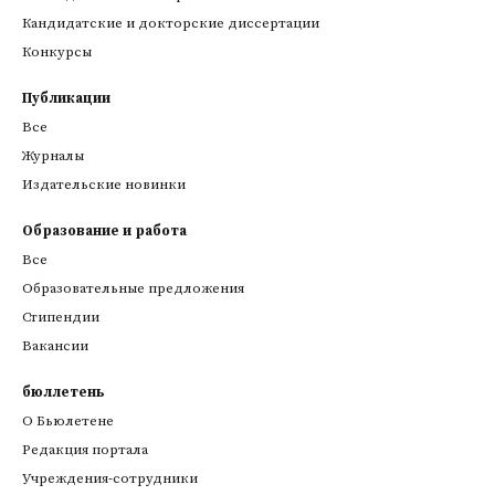
Кандидатские и докторские диссертации
Конкурсы
Публикации
Все
Журналы
Издательские новинки
Образование и работа
Все
Образовательные предложения
Стипендии
Вакансии
бюллетень
О Бьюлетене
Редакция портала
Учреждения-сотрудники