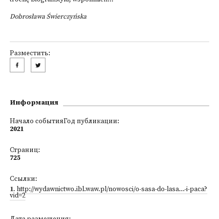
Dobrosława Świerczyńska
Разместить:
Информация
Начало событияГод публикации:
2021
Страниц:
725
Ссылки:
1
.
http://wydawnictwo.ibl.waw.pl/nowosci/o-sasa-do-lasa...-i-paca?
vid=2