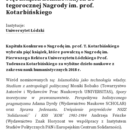
tegorocznej Nagrody im. prof.
Kotarbińskiego
Instytucje:
Uniwersytet Łódzki
Kapituła Konkursu o Nagrodę im. prof. T. Kotarbińskiego
wybrała pięć książek, które powalczą o Nagrodę im.
Pierwszego Rektora Uniwersytetu Łódzkiego Prof.
Tadeusza Kotarbińskiego za wybitne dzieło naukowe z
zakresu nauk humanistycznych 2018 r.
Wśród nominowanych są:
Islamofobia jako technologia władzy.
Studium z antropologii politycznej
Moniki Bobako (Towarzystwo
Autorów i Wydawców Prac Naukowych UNIVERSITAS),
Spory
teoretyczne w prawoznawstwie. Perspektywa holistycznego
pragmatyzmu
Adama Dyrdy (Wydawnictwo Naukowe SCHOLAR)
oraz
Sprawa Jedenastu. Uwięzienie przywódców NSZZ
`Solidarność` i KSS `KOR` 1981-1984
Andrzeja Friszke
(Wydawnictwo Znak Horyzont we współpracy z Instytutem
Studiów Politycznych PAN i Europejskim Centrum Solidarności).