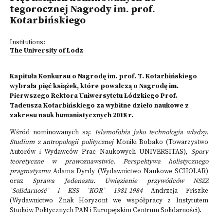
tegorocznej Nagrody im. prof.
Kotarbińskiego
Institutions:
The University of Lodz
Kapituła Konkursu o Nagrodę im. prof. T. Kotarbińskiego
wybrała pięć książek, które powalczą o Nagrodę im.
Pierwszego Rektora Uniwersytetu Łódzkiego Prof.
Tadeusza Kotarbińskiego za wybitne dzieło naukowe z
zakresu nauk humanistycznych 2018 r.
Wśród nominowanych są:
Islamofobia jako technologia władzy.
Studium z antropologii politycznej
Moniki Bobako (Towarzystwo
Autorów i Wydawców Prac Naukowych UNIVERSITAS),
Spory
teoretyczne w prawoznawstwie. Perspektywa holistycznego
pragmatyzmu
Adama Dyrdy (Wydawnictwo Naukowe SCHOLAR)
oraz
Sprawa Jedenastu. Uwięzienie przywódców NSZZ
`Solidarność` i KSS `KOR` 1981-1984
Andrzeja Friszke
(Wydawnictwo Znak Horyzont we współpracy z Instytutem
Studiów Politycznych PAN i Europejskim Centrum Solidarności).