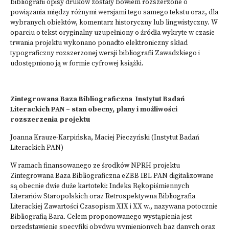
bibliografii opisy druków zostały bowiem rozszerzone o
powiązania między różnymi wersjami tego samego tekstu oraz, dla
wybranych obiektów, komentarz historyczny lub lingwistyczny. W
oparciu o tekst oryginalny uzupełniony o źródła wykryte w czasie
trwania projektu wykonano ponadto elektroniczny skład
typograficzny rozszerzonej wersji bibliografii Zawadzkiego i
udostępniono ją w formie cyfrowej książki.
Zintegrowana Baza Bibliograficzna Instytut Badań
Literackich PAN – stan obecny, plany i możliwości
rozszerzenia projektu
Joanna Krauze-Karpińska, Maciej Pieczyński (Instytut Badań
Literackich PAN)
W ramach finansowanego ze środków NPRH projektu
Zintegrowana Baza Bibliograficzna eZBB IBL PAN digitalizowane
są obecnie dwie duże kartoteki: Indeks Rękopiśmiennych
Literariów Staropolskich oraz Retrospektywna Bibliografia
Literackiej Zawartości Czasopism XIX i XX w., nazywana potocznie
Bibliografią Bara. Celem proponowanego wystąpienia jest
przedstawienie specyfiki obydwu wymienionych baz danych oraz