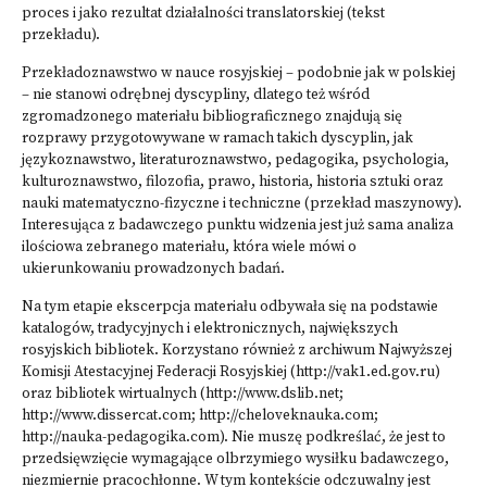
proces i jako rezultat działalności translatorskiej (tekst
przekładu).
Przekładoznawstwo w nauce rosyjskiej – podobnie jak w polskiej
– nie stanowi odrębnej dyscypliny, dlatego też wśród
zgromadzonego materiału bibliograficznego znajdują się
rozprawy przygotowywane w ramach takich dyscyplin, jak
językoznawstwo, literaturoznawstwo, pedagogika, psychologia,
kulturoznawstwo, filozofia, prawo, historia, historia sztuki oraz
nauki matematyczno-fizyczne i techniczne (przekład maszynowy).
Interesująca z badawczego punktu widzenia jest już sama analiza
ilościowa zebranego materiału, która wiele mówi o
ukierunkowaniu prowadzonych badań.
Na tym etapie ekscerpcja materiału odbywała się na podstawie
katalogów, tradycyjnych i elektronicznych, największych
rosyjskich bibliotek. Korzystano również z archiwum Najwyższej
Komisji Atestacyjnej Federacji Rosyjskiej (http://vak1.ed.gov.ru)
oraz bibliotek wirtualnych (http://www.dslib.net;
http://www.dissercat.com; http://cheloveknauka.com;
http://nauka-pedagogika.com). Nie muszę podkreślać, że jest to
przedsięwzięcie wymagające olbrzymiego wysiłku badawczego,
niezmiernie pracochłonne. W tym kontekście odczuwalny jest