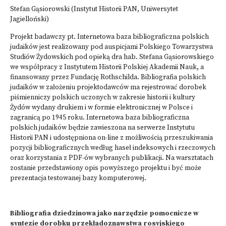
Stefan Gąsiorowski (Instytut Historii PAN, Uniwersytet
Jagielloński)
Projekt badawczy pt. Internetowa baza bibliograficzna polskich
judaików jest realizowany pod auspicjami Polskiego Towarzystwa
Studiów Żydowskich pod opieką dra hab. Stefana Gąsiorowskiego
we współpracy z Instytutem Historii Polskiej Akademii Nauk, a
finansowany przez Fundację Rothschilda. Bibliografia polskich
judaików w założeniu projektodawców ma rejestrować dorobek
piśmienniczy polskich uczonych w zakresie historii i kultury
Żydów wydany drukiem i w formie elektronicznej w Polsce i
zagranicą po 1945 roku. Internetowa baza bibliograficzna
polskich judaików będzie zawieszona na serwerze Instytutu
Historii PAN i udostępniona on-line z możliwością przeszukiwania
pozycji bibliograficznych według haseł indeksowych i rzeczowych
oraz korzystania z PDF-ów wybranych publikacji. Na warsztatach
zostanie przedstawiony opis powyższego projektu i być może
prezentacja testowanej bazy komputerowej.
Bibliografia dziedzinowa jako narzędzie pomocnicze w
syntezie dorobku przekładoznawstwa rosyjskiego