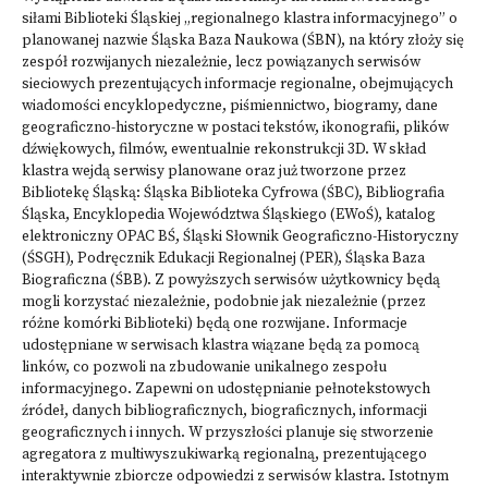
siłami Biblioteki Śląskiej „regionalnego klastra informacyjnego” o
planowanej nazwie Śląska Baza Naukowa (ŚBN), na który złoży się
zespół rozwijanych niezależnie, lecz powiązanych serwisów
sieciowych prezentujących informacje regionalne, obejmujących
wiadomości encyklopedyczne, piśmiennictwo, biogramy, dane
geograficzno-historyczne w postaci tekstów, ikonografii, plików
dźwiękowych, filmów, ewentualnie rekonstrukcji 3D. W skład
klastra wejdą serwisy planowane oraz już tworzone przez
Bibliotekę Śląską: Śląska Biblioteka Cyfrowa (ŚBC), Bibliografia
Śląska, Encyklopedia Województwa Śląskiego (EWoŚ), katalog
elektroniczny OPAC BŚ, Śląski Słownik Geograficzno-Historyczny
(ŚSGH), Podręcznik Edukacji Regionalnej (PER), Śląska Baza
Biograficzna (ŚBB). Z powyższych serwisów użytkownicy będą
mogli korzystać niezależnie, podobnie jak niezależnie (przez
różne komórki Biblioteki) będą one rozwijane. Informacje
udostępniane w serwisach klastra wiązane będą za pomocą
linków, co pozwoli na zbudowanie unikalnego zespołu
informacyjnego. Zapewni on udostępnianie pełnotekstowych
źródeł, danych bibliograficznych, biograficznych, informacji
geograficznych i innych. W przyszłości planuje się stworzenie
agregatora z multiwyszukiwarką regionalną, prezentującego
interaktywnie zbiorcze odpowiedzi z serwisów klastra. Istotnym