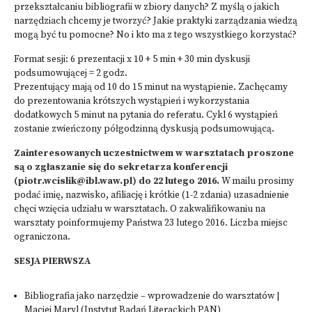
przekształcaniu bibliografii w zbiory danych? Z myślą o jakich
narzędziach chcemy je tworzyć? Jakie praktyki zarządzania wiedzą
mogą być tu pomocne? No i kto ma z tego wszystkiego korzystać?
Format sesji: 6 prezentacji x 10 + 5 min + 30 min dyskusji
podsumowującej = 2 godz.
Prezentujący mają od 10 do 15 minut na wystąpienie. Zachęcamy
do prezentowania krótszych wystąpień i wykorzystania
dodatkowych 5 minut na pytania do referatu. Cykl 6 wystąpień
zostanie zwieńczony półgodzinną dyskusją podsumowującą.
Zainteresowanych uczestnictwem w warsztatach proszone
są o zgłaszanie się do sekretarza konferencji
(piotr.wcislik@ibl.waw.pl) do 22 lutego 2016.
W mailu prosimy
podać imię, nazwisko, afiliację i krótkie (1-2 zdania) uzasadnienie
chęci wzięcia udziału w warsztatach. O zakwalifikowaniu na
warsztaty poinformujemy Państwa 23 lutego 2016. Liczba miejsc
ograniczona.
SESJA PIERWSZA
Bibliografia jako narzędzie – wprowadzenie do warsztatów |
Maciej Maryl (Instytut Badań Literackich PAN)