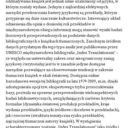
oddziaływania książek jest jednak silnie uzależniony od języka, w
którym zostały wydane. Jednym z najbardziej efektywnych
narzędzi przekraczania bariery językowej są przekłady, którym
przypisuje się duże znaczenie kulturotwórcze. Interesujący układ
odniesienia dla opinii o doniosłej roli przekładów w
międzynarodowym obiegu informacji mogą stanowić wyniki badań
ilościowych przeprowadzonych na podstawie danych
bibliograficznych o książkach tłumaczonych. Zasobnym źródłem
danych przydatnym dla tego typu analiz jest publikowana przez
UNESCO międzynarodowa bibliografia „Index Translationum” –
ze względu na uniwersalny zakres oraz nieograniczony zasięg
językowy i terytorialny jest to w zasadzie jedyne dostępne
narzędzie pozwalające na obserwowanie tendencji w zakresie
tłumaczeń książek w skali światowej. Dostępna online
bazodanowa wersja tej bibliografii za lata 1979-2009, m.in. dzięki
udostępnieniu opcji tzw. ekspertowego trybu przeszukiwania
bazy, pozwala na sprawne przeprowadzenie wieloaspektowych
badań bibliometrycznych, uwzględniających zarówno kryteria
formalne (dynamika światowej produkcji przekładów, kraje
wydania przekładów, języki źródłowe i docelowe w przekładach),
jak i rzeczowe (struktura tematyczna rynku przekładów,
najczęściej tłumaczeni autorzy książek). W wystąpieniu
scharakteryzowany zostanie „Index Translationum” jako źródło i