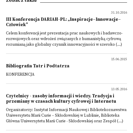
Zobacz także
31.10.2016
III Konferencja DARIAH-PL: „Inspiracje–Innowacje–
Człowiek”
Celem konferencji jest prezentacja prac naukowych i badawczo-
rozwojowych oraz wdrożeń związanych z humanistyką cyfrową
rozumianą jako globalny czynnik innowacyjności w szeroko (...)
15.06.2015
Bibliografia Tatr i Podtatrza
KONFERENCJA
13.05.2016
Czytelnicy - zasoby informacji i wiedzy. Tradycja i
przemiany w czasach kultury cyfrowej i Internetu
Organizatorzy: Instytut Informacji Naukowej i Bibliotekoznawstwa
Uniwersytetu Marii Curie – Skłodowskiej w Lublinie, Biblioteka
Główna Uniwersytetu Marii Curie - Skłodowskiej oraz Zespół (...)