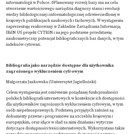
informatologii w Polsce. 0Planowany rozwój bazy ma na celu
stworzenie wartościowego narzędzia diagnozy stanu i ewolucji
wiedzy bibliologicznej i informatologicznej odzwierciedlonej w
krajowych publikacjach naukowych i fachowych. W wystąpieniu
zaprezentuję realizowany w Zakładzie Zarządzania Informacją
IBiIN UŚ projekt CYTBIN i na jego podstawie przedstawię
naukometryczny potencjał bibliograficznych baz danych, w tym
indeksów cytowań.
Bibliografia jako narzędzie dostępne dla użytkownika
zagrożonego wykluczeniem cyfrowym
Małgorzata Jaskowska (Uniwersytet Jagielloński)
Celem wystąpienia jest omówienie pożądanej funkcjonalności
polskich bibliografii internetowych w kontekście ich dostępności
dla użytkowników zagrożonych wykluczeniem cyfrowym, w tym
osób niepełnosprawnych. Podstawą przyjętych założeń są
dokumenty prawne i programowe na szczeblu krajowym i
europejskim, oraz idące w ślad za nimi działania i wytyczne
dotyczące dostępności treści internetowych. Wykorzystano także