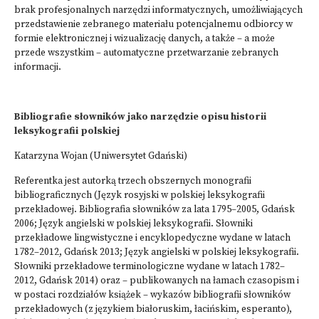
brak profesjonalnych narzędzi informatycznych, umożliwiających
przedstawienie zebranego materiału potencjalnemu odbiorcy w
formie elektronicznej i wizualizację danych, a także – a może
przede wszystkim – automatyczne przetwarzanie zebranych
informacji.
Bibliografie słowników jako narzędzie opisu historii
leksykografii polskiej
Katarzyna Wojan (Uniwersytet Gdański)
Referentka jest autorką trzech obszernych monografii
bibliograficznych (Język rosyjski w polskiej leksykografii
przekładowej. Bibliografia słowników za lata 1795–2005, Gdańsk
2006; Język angielski w polskiej leksykografii. Słowniki
przekładowe lingwistyczne i encyklopedyczne wydane w latach
1782–2012, Gdańsk 2013; Język angielski w polskiej leksykografii.
Słowniki przekładowe terminologiczne wydane w latach 1782–
2012, Gdańsk 2014) oraz – publikowanych na łamach czasopism i
w postaci rozdziałów książek – wykazów bibliografii słowników
przekładowych (z językiem białoruskim, łacińskim, esperanto),