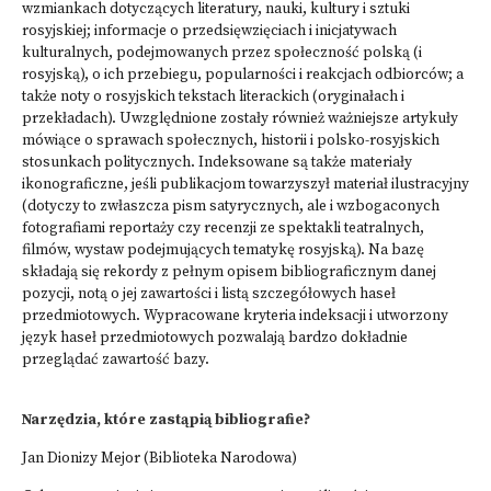
wzmiankach dotyczących literatury, nauki, kultury i sztuki
rosyjskiej; informacje o przedsięwzięciach i inicjatywach
kulturalnych, podejmowanych przez społeczność polską (i
rosyjską), o ich przebiegu, popularności i reakcjach odbiorców; a
także noty o rosyjskich tekstach literackich (oryginałach i
przekładach). Uwzględnione zostały również ważniejsze artykuły
mówiące o sprawach społecznych, historii i polsko-rosyjskich
stosunkach politycznych. Indeksowane są także materiały
ikonograficzne, jeśli publikacjom towarzyszył materiał ilustracyjny
(dotyczy to zwłaszcza pism satyrycznych, ale i wzbogaconych
fotografiami reportaży czy recenzji ze spektakli teatralnych,
filmów, wystaw podejmujących tematykę rosyjską). Na bazę
składają się rekordy z pełnym opisem bibliograficznym danej
pozycji, notą o jej zawartości i listą szczegółowych haseł
przedmiotowych. Wypracowane kryteria indeksacji i utworzony
język haseł przedmiotowych pozwalają bardzo dokładnie
przeglądać zawartość bazy.
Narzędzia, które zastąpią bibliografie?
Jan Dionizy Mejor (Biblioteka Narodowa)