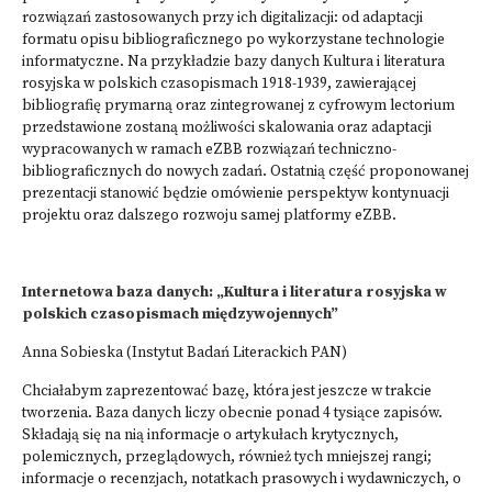
rozwiązań zastosowanych przy ich digitalizacji: od adaptacji
formatu opisu bibliograficznego po wykorzystane technologie
informatyczne. Na przykładzie bazy danych Kultura i literatura
rosyjska w polskich czasopismach 1918-1939, zawierającej
bibliografię prymarną oraz zintegrowanej z cyfrowym lectorium
przedstawione zostaną możliwości skalowania oraz adaptacji
wypracowanych w ramach eZBB rozwiązań techniczno-
bibliograficznych do nowych zadań. Ostatnią część proponowanej
prezentacji stanowić będzie omówienie perspektyw kontynuacji
projektu oraz dalszego rozwoju samej platformy eZBB.
Internetowa baza danych: „Kultura i literatura rosyjska w
polskich czasopismach międzywojennych”
Anna Sobieska (Instytut Badań Literackich PAN)
Chciałabym zaprezentować bazę, która jest jeszcze w trakcie
tworzenia. Baza danych liczy obecnie ponad 4 tysiące zapisów.
Składają się na nią informacje o artykułach krytycznych,
polemicznych, przeglądowych, również tych mniejszej rangi;
informacje o recenzjach, notatkach prasowych i wydawniczych, o