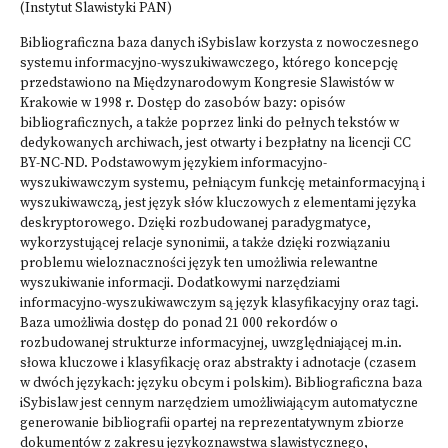
(Instytut Slawistyki PAN)
Bibliograficzna baza danych iSybislaw korzysta z nowoczesnego
systemu informacyjno-wyszukiwawczego, którego koncepcję
przedstawiono na Międzynarodowym Kongresie Slawistów w
Krakowie w 1998 r. Dostęp do zasobów bazy: opisów
bibliograficznych, a także poprzez linki do pełnych tekstów w
dedykowanych archiwach, jest otwarty i bezpłatny na licencji CC
BY-NC-ND. Podstawowym językiem informacyjno-
wyszukiwawczym systemu, pełniącym funkcję metainformacyjną i
wyszukiwawczą, jest język słów kluczowych z elementami języka
deskryptorowego. Dzięki rozbudowanej paradygmatyce,
wykorzystującej relacje synonimii, a także dzięki rozwiązaniu
problemu wieloznaczności język ten umożliwia relewantne
wyszukiwanie informacji. Dodatkowymi narzędziami
informacyjno-wyszukiwawczym są język klasyfikacyjny oraz tagi.
Baza umożliwia dostęp do ponad 21 000 rekordów o
rozbudowanej strukturze informacyjnej, uwzględniającej m.in.
słowa kluczowe i klasyfikację oraz abstrakty i adnotacje (czasem
w dwóch językach: języku obcym i polskim). Bibliograficzna baza
iSybislaw jest cennym narzędziem umożliwiającym automatyczne
generowanie bibliografii opartej na reprezentatywnym zbiorze
dokumentów z zakresu językoznawstwa slawistycznego,