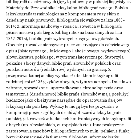
bibliografii dziedzinowych (Język potoczny w polskiej lingwistyce.
Materiały do Przewodnika leksykalno-bibliograficznego; Polska
leksykografia terminologiczna z komponentem rosyjskim z
dziedziny nauk prawnych. Bibliografia słowników za lata 1803–
2014; Z informacji naukowej – rossica i sovietica w bibliografii
piśmiennictwa polskiego. Bibliograficzna baza danych za lata
1862–2015), biobliografii wybranych rusycystów gdańskich.
Obecnie prowadzi intensywne prace zmierzające do całościowego
opisu (historycznego, ilościowego i jakościowego, wydawniczego)
słownikarstwa polskiego, w tym translatorycznego. Stworzyła
pokaźne zbiory danych bibliografii słowników polskich oraz
polskich autorów (redaktorów) wydanych za granicą. Z
przeprowadzonej analizy wynika, iż obiektem leksykografii
rodzimej jest aż 136 języków obcych, w tym sztucznych. Docelowo
zebrane, sprawdzone i uporządkowane chronologicznie oraz
tematycznie (dziedzinowo) bibliografie słowników mają posłużyć
badaczce jako obiektywne narzędzie do opracowania dziejów
leksykografii polskiej. Wykazy te mogą być też przydatne w
komparacji poszczególnych działów/obszarów leksykografii
polskiej, jak również w badaniach konfrontatywnych leksykografii
obcych (np. słowiańskich, europejskich etc.). Inne praktyczne
zastosowania zasobów bibliograficznych to m.in. pełnienie funkcji
bazy informacyjnej dla tłumaczy, filologów, informatologów,