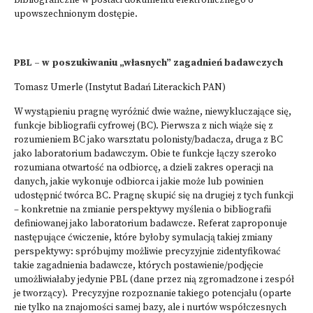
bibliograficzne w postaci dokumentu elektronicznego o
upowszechnionym dostępie.
PBL – w poszukiwaniu „własnych” zagadnień badawczych
Tomasz Umerle (Instytut Badań Literackich PAN)
W wystąpieniu pragnę wyróżnić dwie ważne, niewykluczające się,
funkcje bibliografii cyfrowej (BC). Pierwsza z nich wiąże się z
rozumieniem BC jako warsztatu polonisty/badacza, druga z BC
jako laboratorium badawczym. Obie te funkcje łączy szeroko
rozumiana otwartość na odbiorcę, a dzieli zakres operacji na
danych, jakie wykonuje odbiorca i jakie może lub powinien
udostępnić twórca BC. Pragnę skupić się na drugiej z tych funkcji
– konkretnie na zmianie perspektywy myślenia o bibliografii
definiowanej jako laboratorium badawcze. Referat zaproponuje
następujące ćwiczenie, które byłoby symulacją takiej zmiany
perspektywy: spróbujmy możliwie precyzyjnie zidentyfikować
takie zagadnienia badawcze, których postawienie/podjęcie
umożliwiałaby jedynie PBL (dane przez nią zgromadzone i zespół
je tworzący). Precyzyjne rozpoznanie takiego potencjału (oparte
nie tylko na znajomości samej bazy, ale i nurtów współczesnych