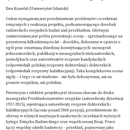
Ewa Konefał (Uniwersytet Gdański)
Celem wystąpienia jest przedstawienie problemów i oczekiwań
związanych z realizacją projektu, podsumowującego dorobek
radzieckich i rosyjskich badań nad przekładem. Głównym
zamierzeniem jest próba prezentacji i oceny – zgromadzonego na
przestrzeni kilkudziesięciu lat – dorobku, dokonana w oparciu o
ogół prac omawianą dziedzinę konstytuujących: monografi
jednoautorskich, publikacji w monografiach wieloautorskich,
periodykach oraz autoreferatów rozpraw kandydackich
(odpowiednik polskiej rozprawy doktorskiej) i doktorskich
(odpowiednik rozprawy habilitacyjnej). Taka kompleksowa ocena
nigdy – z tego co mi wiadomo – nie była dokonywana, ani na
gruncie rosyjskim, ani polskim.
Pierwszym z efektów projektu jest złożona obecnie do druku
monografia Przekładoznawstwo rosyjskie (autoreferaty dysertacji
1937-2015), rejestrująca autoreferaty rozpraw doktorskich i
habilitacyjnych (łącznie ponad 2060 pozycji), przedstawione do
obrony w różnych insytucjach naukowych i uczelniach wyższych
byłego Związku Radzieckiego oraz współczesnej Rosji. Prace
łączy wspólny obiekt badawczy – przekład, pojmowany jako