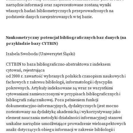
narzędzie informacji oraz zaprezentowane zostaną wyniki
własnych badań bibliometrycznych przeprowadzonych na
podstawie danych zarejestrowanych w tej bazie.
Naukometryczny potencjał bibliograficznych baz danych (na
przykładzie bazy CYTBIN)
Izabela Swoboda (Uniwersytet Śląski)
CYTBIN to baza bibliograficzno-abstraktowa z indeksem
cytowań, rejestrująca
od 2000 r. zawartość wybranych polskich czasopism naukowych i
fachowych z zakresu bibliologii, informatologii i dyscyplin
pokrewnych. Artykuły indeksowane są wraz ze wszystkimi
cytowaniami zamieszczonymi w przypisach bibliograficznych i
bibliografii załącznikowej. Poza pełnieniem funkcji
dokumentacyjno-informacyjnych, dydaktycznych (jest mocno
zorientowany na dydaktykę akademicką i wykorzystywany jako
element nauczania metodyki działalności informacyjnej) stanowi
unikalne narzędzie umożliwiające prowadzenie wieloaspektowych
analiz dotyczących obiegu informacji w zakresie bibliologii i