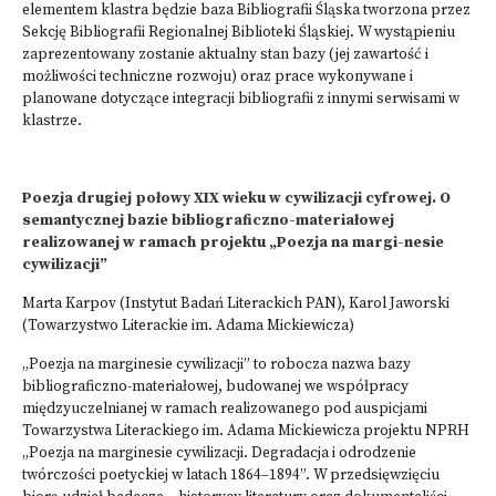
elementem klastra będzie baza Bibliografii Śląska tworzona przez
Sekcję Bibliografii Regionalnej Biblioteki Śląskiej. W wystąpieniu
zaprezentowany zostanie aktualny stan bazy (jej zawartość i
możliwości techniczne rozwoju) oraz prace wykonywane i
planowane dotyczące integracji bibliografii z innymi serwisami w
klastrze.
Poezja drugiej połowy XIX wieku w cywilizacji cyfrowej. O
semantycznej bazie bibliograficzno-materiałowej
realizowanej w ramach projektu „Poezja na margi-nesie
cywilizacji”
Marta Karpov (Instytut Badań Literackich PAN), Karol Jaworski
(Towarzystwo Literackie im. Adama Mickiewicza)
„Poezja na marginesie cywilizacji” to robocza nazwa bazy
bibliograficzno-materiałowej, budowanej we współpracy
międzyuczelnianej w ramach realizowanego pod auspicjami
Towarzystwa Literackiego im. Adama Mickiewicza projektu NPRH
„Poezja na marginesie cywilizacji. Degradacja i odrodzenie
twórczości poetyckiej w latach 1864–1894”. W przedsięwzięciu