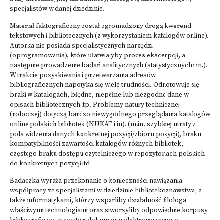
specjalistów w danej dziedzinie.
Materiał faktograficzny został zgromadzony drogą kwerend
tekstowych i bibliotecznych (z wykorzystaniem katalogów online).
Autorka nie posiada specjalistycznych narzędzi
(oprogramowania), które ułatwiałyby proces ekscerpcji, a
następnie prowadzenie badań analitycznych (statystycznych i in.).
W trakcie pozyskiwania i przetwarzania adresów
bibliograficznych napotyka się wiele trudności. Odnotowuje się
braki w katalogach, błędne, niepełne lub niezgodne dane w
opisach bibliotecznych itp. Problemy natury technicznej
(roboczej) dotyczą bardzo niewygodnego przeglądania katalogów
online polskich bibliotek (NUKAT i in). (m.in. szybkiej utraty z
pola widzenia danych konkretnej pozycji/zbioru pozycji), braku
kompatybilności zawartości katalogów różnych bibliotek,
częstego braku dostępu czytelniczego w repozytoriach polskich
do konkretnych pozycji itd.
Badaczka wyraża przekonanie o konieczności nawiązania
współpracy ze specjalistami w dziedzinie bibliotekoznawstwa, a
także informatykami, którzy wsparliby działalność filologa
właściwymi technologiami oraz stworzyliby odpowiednie korpusy