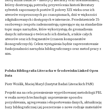
biorą udział badacze – historycy literatury oraz dokumentaliści,
którzy dostrzegają potrzebę przywrócenia historii literatury
sylwetek zapoznanych poetów II połowy XIX wieku oraz ich
utworów rozproszonych po czasopismach, dziś w większości
zdigitalizowanych i dostępnych w internecie. Przedstawiciele 25-
osobowego zespołu zademonstrują opierające się na standardzie
topic maps narzędzie, które wykorzystują do gromadzenia
danych: informacji o twórcach i ich dziełach, a także całych
utworów oraz ich fragmentów (czasem komponentów
ikonograficznych). Celem wystąpienia będzie zaprezentowanie
funkcjonalności narzędzia bibliograficznego oraz metod pracy z
nim.
Polska Bibliografia Literacka w Środowisku Linked Open
Data
Piotr Wciślik, Maciej Maryl (Instytut Badań Literackich PAN)
Projekt ma na celu przeniesienie wypróbowanej metodologii PBL
w realia nowych technologii: usprawnienie sposobu
pozyskiwania, agregowania i eksportowania danych, aktualizację
bazy bibliograficznej i jej poszerzenie o nowe rodzaje materiałów