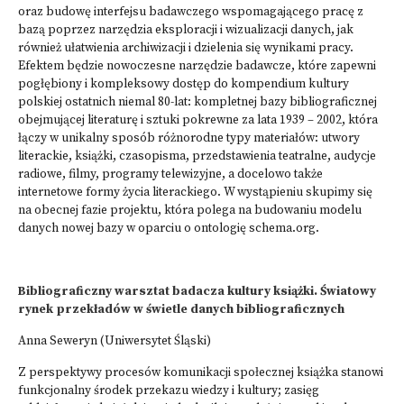
oraz budowę interfejsu badawczego wspomagającego pracę z
bazą poprzez narzędzia eksploracji i wizualizacji danych, jak
również ułatwienia archiwizacji i dzielenia się wynikami pracy.
Efektem będzie nowoczesne narzędzie badawcze, które zapewni
pogłębiony i kompleksowy dostęp do kompendium kultury
polskiej ostatnich niemal 80-lat: kompletnej bazy bibliograficznej
obejmującej literaturę i sztuki pokrewne za lata 1939 – 2002, która
łączy w unikalny sposób różnorodne typy materiałów: utwory
literackie, książki, czasopisma, przedstawienia teatralne, audycje
radiowe, filmy, programy telewizyjne, a docelowo także
internetowe formy życia literackiego. W wystąpieniu skupimy się
na obecnej fazie projektu, która polega na budowaniu modelu
danych nowej bazy w oparciu o ontologię schema.org.
Bibliograficzny warsztat badacza kultury książki. Światowy
rynek przekładów w świetle danych bibliograficznych
Anna Seweryn (Uniwersytet Śląski)
Z perspektywy procesów komunikacji społecznej książka stanowi
funkcjonalny środek przekazu wiedzy i kultury; zasięg