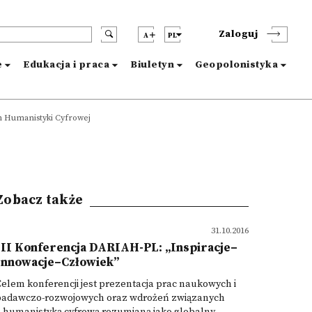
Zaloguj
A
PL
e
Edukacja i praca
Biuletyn
Geopolonistyka
 Humanistyki Cyfrowej
Zobacz także
31.10.2016
III Konferencja DARIAH-PL: „Inspiracje–
Innowacje–Człowiek”
elem konferencji jest prezentacja prac naukowych i
badawczo-rozwojowych oraz wdrożeń związanych