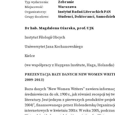
Zebranie
Typ wydarzenia:
Warszawa
Miejscowość:
Instytut Badań Literackich PAN
Organizatorzy:
Studenci
,
Doktoranci
,
Samodziel
Grupy docelowe:
Dr hab. Magdalena Ożarska, prof. UJK
Instytut Filologii Obcych
Uniwersytet Jana Kochanowskiego
Kielce
(we współpracy z Huygens Institute, Haga, Holandia)
PREZENTACJA BAZY DANYCH NEW WOMEN WRI
2009-2013)
Baza danych "New Women Writers" zawiera informacje 
średniowiecza do ok. 1900 r., jak również recepcji te
literatury. Jest jednym z pierwszych produktów proj
2004)", finansowanego przez Holenderską Organiza
internetowych w kwietniu 2001r. W roku 2005, podcza