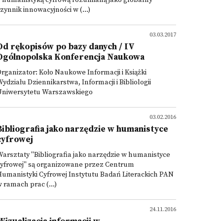
z humanistyką cyfrową rozumianą jako globalny
zynnik innowacyjności w (...)
03.03.2017
Od rękopisów po bazy danych / IV
Ogólnopolska Konferencja Naukowa
rganizator: Koło Naukowe Informacji i Książki
ydziału Dziennikarstwa, Informacji i Bibliologii
Uniwersytetu Warszawskiego
03.02.2016
Bibliografia jako narzędzie w humanistyce
cyfrowej
arsztaty "Bibliografia jako narzędzie w humanistyce
cyfrowej" są organizowane przez Centrum
umanistyki Cyfrowej Instytutu Badań Literackich PAN
 ramach prac (...)
24.11.2016