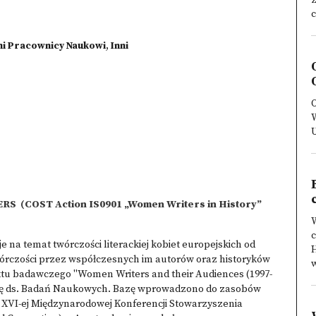
c
ni Pracownicy Naukowi
,
Inni
O
W
TERS
(COST Action IS0901 „Women Writers in History”
W
na temat twórczości literackiej kobiet europejskich od
H
j twórczości przez współczesnych im autorów oraz historyków
w
ektu badawczego "Women Writers and their Audiences (1997-
cję ds. Badań Naukowych. Bazę wprowadzono do zasobów
s XVI-ej Międzynarodowej Konferencji Stowarzyszenia