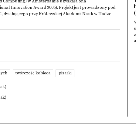
 and Computing) w Amsterdamie uzyskała ona
onal Innovation Award 2005). Projekt jest prowadzony pod
(
G, działającego przy Królewskiej Akademii Nauk w Hadze.
W
z
a
nych
twórczość kobieca
pisarki
zak)
zak)