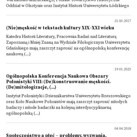
Warmińsko-Mazurskiego, Polskie Towarzystwo Historyczne
Oddział w Olsztynie oraz Instytut Historii Uniwersytetu Łódzkiego
21.03.2017
(Nie)męskość w tekstach kultury XIX–XXI wieku
Katedra Historii Literatury, Pracownia Badań nad Literaturą
Zapoznaną i Mniej Znaną na Wydziale Filologicznym Uniwersytetu
Gdańskiego mają zaszczyt zaprosić na ogólnopolską konferencję
naukową (...)
19.01.2023
Ogólnopolska Konferencja Naukowa Obszary
Polonistyki VIII: (De)konstruowanie męskości.
(De)mitologizacje, (...)
Instytut Polonistyki i Dziennikarstwa Uniwersytetu Rzeszowskiego
oraz Koło Naukowe Polonistów mają zaszczyt zaprosić młodych
badaczy i młode badaczki na kolejną interdyscyplinarną
ogólnopolską (...)
04.04.2018
Społeczeństwo a płeć – problemy, wyzwania,