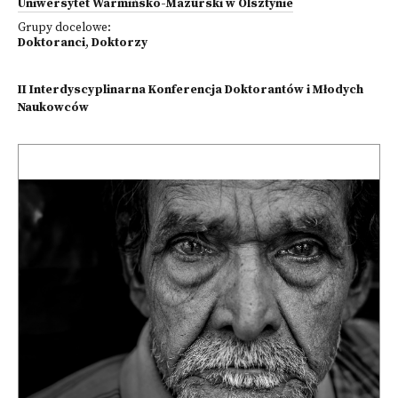
Uniwersytet Warmińsko-Mazurski w Olsztynie
Grupy docelowe:
Doktoranci
,
Doktorzy
II Interdyscyplinarna Konferencja Doktorantów i Młodych
Naukowców