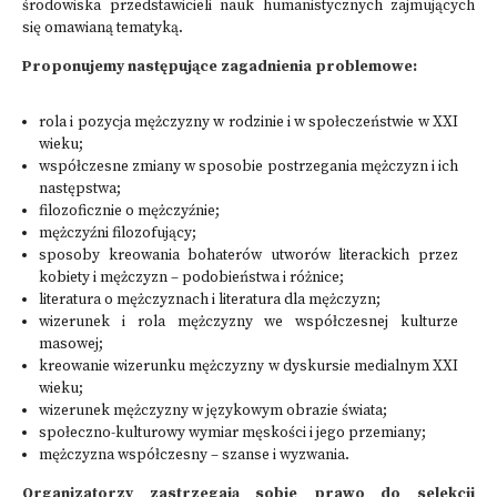
środowiska przedstawicieli nauk humanistycznych zajmujących
się omawianą tematyką.
Proponujemy następujące zagadnienia problemowe:
rola i pozycja mężczyzny w rodzinie i w społeczeństwie w XXI
wieku;
współczesne zmiany w sposobie postrzegania mężczyzn i ich
następstwa;
filozoficznie o mężczyźnie;
mężczyźni filozofujący;
sposoby kreowania bohaterów utworów literackich przez
kobiety i mężczyzn – podobieństwa i różnice;
literatura o mężczyznach i literatura dla mężczyzn;
wizerunek i rola mężczyzny we współczesnej kulturze
masowej;
kreowanie wizerunku mężczyzny w dyskursie medialnym XXI
wieku;
wizerunek mężczyzny w językowym obrazie świata;
społeczno-kulturowy wymiar męskości i jego przemiany;
mężczyzna współczesny – szanse i wyzwania.
Organizatorzy zastrzegają sobie prawo do selekcji