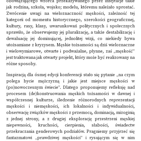
obowiązującego wzorca przekazywanego przez instytucje takie
jak rodzina, szkoła, wojsko; modelu, któremu należało sprostać.
Zwrócenie uwagi na wieloznaczność męskości, zależność tej
kategorii od momentu historycznego, szerokości geograficznej,
kultury, rasy, klasy, uwarunkowań politycznych i społecznych
sprawiło, że obserwujemy jej pluralizację, a także destabilizację i
dewaluację jej dominującej, jednolitej wizji, co niekiedy bywa
utożsamiane z kryzysem. Męskie tożsamości są dziś wieloznaczne
i wielowymiarowe, otwarte i podważalne, płynne, zaś „męskość”
jest traktowana jak otwarty projekt, który może być realizowany na
różne sposoby.
Inspiracją dla ósmej edycji konferencji stało się pytanie „na czym
polega bycie mężczyzną i jakie jest miejsce męskości w
(po)nowoczesnym świecie”. Dlatego proponujemy refleksję nad
procesem (de)konstruowania męskich tożsamości w dawnej i
współczesnej kulturze, śledzenie różnorodnych reprezentacji
męskości i niemęskości, ich lokalności i indywidualności,
obserwację związków męskości z przemocą, dominacją, mizoginią
z jednej strony, a z drugiej eksplorację przestrzeni męskiej
niepewności, kruchości, cierpienia, słabości, świadectw
przekraczania genderowych podziałów. Pragniemy przyjrzeć się
fantazmatowi „prawdziwej męskości” i rysującym się w nim