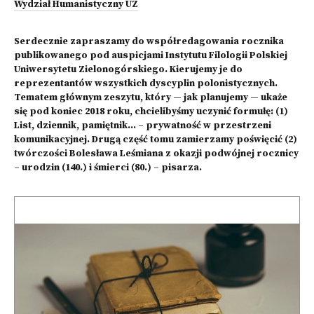
Wydział Humanistyczny UZ
Serdecznie zapraszamy do współredagowania rocznika
publikowanego pod auspicjami Instytutu Filologii Polskiej
Uniwersytetu Zielonogórskiego. Kierujemy je do
reprezentantów wszystkich dyscyplin polonistycznych.
Tematem głównym zeszytu, który — jak planujemy — ukaże
się pod koniec 2018 roku, chcielibyśmy uczynić formułę: (1)
List, dziennik, pamiętnik… – prywatność w przestrzeni
komunikacyjnej. Drugą część tomu zamierzamy poświęcić (2)
twórczości Bolesława Leśmiana z okazji podwójnej rocznicy
– urodzin (140.) i śmierci (80.) – pisarza.