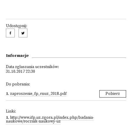
Udostępnij:
Informacje
Data zgłaszania uczestników:
31.10.2017 22:30
Do pobrania:
1
.
zaproszenie_fp_rnuz_2018.pdf
Pobierz
Linki:
1
.
http://www.ifp.uz.zgora.pl/index.php/badania-
naukowe/rocznik-naukowy-uz