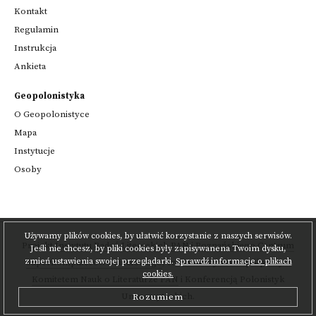
Kontakt
Regulamin
Instrukcja
Ankieta
Geopolonistyka
O Geopolonistyce
Mapa
Instytucje
Osoby
Używamy plików cookies, by ułatwić korzystanie z naszych serwisów.
Projekt
Instytutu Badań Literackich PAN
i
Poznańskiego Centrum
Jeśli nie chcesz, by pliki cookies były zapisywanena Twoim dysku,
zmień ustawienia swojej przeglądarki.
Sprawdź informacje o plikach
Superkomputerowo-Sieciowego
,
realizowany we współpracy z
cookies.
Komitetem Nauk o Literaturze PAN
i Konferencją Polonistyk
Uniwersyteckich.
Rozumiem