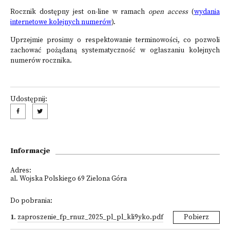
Rocznik dostępny jest on-line w ramach
open access
(
wydania
internetowe kolejnych numerów
).
Uprzejmie prosimy o respektowanie terminowości, co pozwoli
zachować pożądaną syste­ma­tyczność w ogłaszaniu kolejnych
numerów rocznika.
Udostępnij:
Informacje
Adres:
al. Wojska Polskiego 69 Zielona Góra
Do pobrania:
1
.
zaproszenie_fp_rnuz_2025_pl_pl_kli9yko.pdf
Pobierz