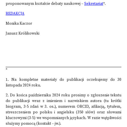
proponowanym kształcie de­baty naukowej –
Sekretariat
*.
REDAKCJA
Monika Kaczor
Janusz Królikowski
*
1. Na kompletne materiały do publikacji oczekujemy do 30
listopada 2024 roku.
2. Do końca października 2024 roku prosimy o zgłoszenie tekstu
do publikacji wraz z imie­niem i nazwiskiem autora (tu krótki
biogram, 3-5 zdań w 3. os.), numerem ORCID, afiliacją, ty­tułem,
streszczeniem po polsku i angielsku (350 słów) oraz słowami
kluczowymi (3-5) we wspomnianych językach. W razie wątpliwości
służymy pomocą (kontakt – jw.).