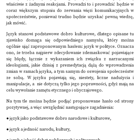
właściwie z żadnymi reakcjami. Prowadzi to i prowadzić będzie w
coraz większym stopniu do zerwania więzi ko­munikacyjnych w
społeczeństwie, ponieważ trudno będzie uzyskać pewną wiedzę,
jak mówić.
Język stanowi podstawowe dobro kulturowe, dlatego opisane tu
zjawisko domaga się odpowiedniego namysłu, który można
ogólnie ująć zaproponowanym hasłem: język w polityce. Oznacza
ono, że trzeba najpierw zdecydowanie zdemaskować pojawiające
się błędy, łącznie z wykazaniem ich związku z narzucanymi
ideologiami, jakie dzisiaj z pre­medytacją dążą do wprowadzenia
zmian w ramach języka, a tym samym do oswojenia społeczeństw
ze sobą. W języku pojawiają się, niestety, liczne nadużycia i
manipulacje, a nie dotyczą tylko jego poprawności, gdyż mają na
celu wywołanie zamętu etycznego i oby­cza­jowego.
Na tym tle można będzie podjąć proponowane hasło od strony
pozytywnej, a więc uwzględnić następujące zagadnienia:
● język jako podstawowe dobro narodowe i kulturowe,
● język a jedność narodu, kultury,