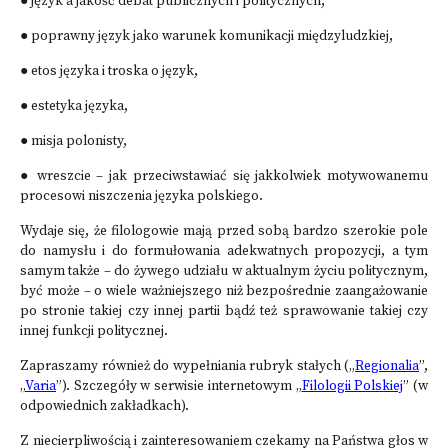
● język a jakość debat publicznych i politycznych,
● poprawny język jako warunek komunikacji międzyludzkiej,
● etos języka i troska o język,
● estetyka języka,
● misja polonisty,
● wreszcie – jak przeciwstawiać się jakkolwiek motywowanemu
procesowi nisz­cze­nia języka polskiego.
Wydaje się, że filologowie mają przed sobą bardzo szerokie pole
do namysłu i do for­mu­łowania adekwatnych propozycji, a tym
samym także – do żywego udziału w aktualnym życiu politycznym,
być może – o wiele ważniejszego niż bezpośrednie zaangażowanie
po stronie takiej czy innej partii bądź też sprawowanie takiej czy
innej funkcji politycznej.
Zapraszamy również do wypełniania rubryk stałych („
Regionalia
”,
„
Varia
”). Szcze­góły w ser­­wi­­sie internetowym „
Filologii Polskiej
” (w
odpowiednich zakładkach).
Z niecierpliwością i zainteresowaniem czekamy na Państwa głos w