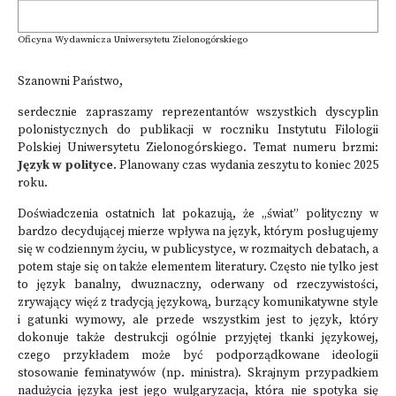
Oficyna Wydawnicza Uniwersytetu Zielonogórskiego
Szanowni Państwo,
serdecznie zapraszamy reprezentantów wszystkich dyscyplin
polonistycznych do publikacji w roczni­ku Instytutu Filologii
Polskiej Uniwersytetu Zielonogórskiego. Temat numeru brzmi:
Język w polityce
. Planowany czas wydania zeszytu to koniec 2025
roku.
Doświadczenia ostatnich lat pokazują, że „świat” polityczny w
bardzo decydującej mierze wpływa na język, którym posługujemy
się w codziennym życiu, w publicystyce, w roz­maitych debatach, a
potem staje się on także elementem literatury. Często nie tylko jest
to język banalny, dwuznaczny, oderwany od rzeczywistości,
zrywający więź z tradycją języ­kową, burzący komunikatywne style
i gatunki wymowy, ale przede wszystkim jest to język, który
dokonuje także destrukcji ogólnie przyjętej tkanki językowej,
czego przykładem może być podporządkowane ideologii
stosowanie feminatywów (np. ministra). Skrajnym przy­padkiem
nadużycia języka jest jego wulgaryzacja, która nie spotyka się