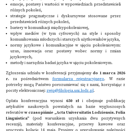
emocje, postawy i wartości w wypowiedziach przedstawicieli
różnych pokoleń,
strategie pragmatyczne i dyskursywne stosowane przez
przedstawicieli różnych pokoleń,
bariery w komunikacji międzypokoleniowej,
wpływ mediów (w tym cyfrowych) na style i sposoby
komunikowania młodszych i starszych użytkowników języka,
normy językowe i komunikacyjne w ujęciu pokoleniowym:
uzus, innowacja oraz postawy wobec normy i zmian
językowych,
metody i narzędzia badań języka w ujęciu pokoleniowym.
Zgłoszenia udziału w konferencji przyjmujemy
do
1 marca 2026
r.
za pośrednictwem
formularza rejestracyjnego
. W razie
potrzeby mogą Państwo porozumiewać się z nami, korzystając z
poczty elektronicznej:
zwjp@filologia.uni.lodz.pl
.
Opłata konferencyjna wynosi
650 zł
i obejmuje publikację
artykułów naukowych powstałych na bazie wygłoszonych
referatów
w czasopiśmie „Acta Universitatis Lodziensis. Folia
Linguistica”
(pod warunkiem uzyskania dwu pozytywnych
recenzji), materiały konferencyjne, przerwy kawowe oraz
uroczystą kolację 14 maja. Prosimy o uregulowanie należności