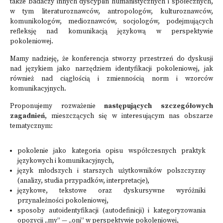
także badaczy innych dyscyplin humanistycznych i społecznych,
w tym literaturoznawców, antropologów, kulturoznawców,
komunikologów, medioznawców, socjologów, podejmujących
refleksję nad komunikacją językową w perspektywie
pokoleniowej.
Mamy nadzieję, że konferencja stworzy przestrzeń do dyskusji
nad językiem jako narzędziem identyfikacji pokoleniowej, jak
również nad ciągłością i zmiennością norm i wzorców
komunikacyjnych.
Proponujemy rozważenie
następujących szczegółowych
zagadnień
, mieszczących się w interesującym nas obszarze
tematycznym:
pokolenie jako kategoria opisu współczesnych praktyk
językowych i komunikacyjnych,
język młodszych i starszych użytkowników polszczyzny
(analizy, studia przypadków, interpretacje),
językowe, tekstowe oraz dyskursywne wyróżniki
przynależności pokoleniowej,
sposoby autoidentyfikacji (autodefinicji) i kategoryzowania
opozycji „my” — „oni” w perspektywie pokoleniowej,