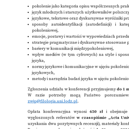
pokolenie jako kategoria opisu współczesnych pra
język młodszych i starszych użytkowników polszczyz
językowe, tekstowe oraz dyskursywne wyróżniki pr
sposoby autoidentyfikacji (autodefinicji) i k
pokoleniowej,
emocje, postawy i wartości w wypowiedziach przeds
strategie pragmatyczne i dyskursywne stosowane p
bariery w komunikacji międzypokoleniowej,
wpływ mediów (w tym cyfrowych) na style i spos
języka,
normy językowe i komunikacyjne w ujęciu pokolen
językowych,
metody i narzędzia badań języka w ujęciu pokoleni
Zgłoszenia udziału w konferencji przyjmujemy
do
1 m
W razie potrzeby mogą Państwo porozumiewać
zwjp@filologia.uni.lodz.pl
.
Opłata konferencyjna wynosi
650 zł
i obejmuje 
wygłoszonych referatów
w czasopiśmie „Acta Unive
uzyskania dwu pozytywnych recenzji), materiały kon