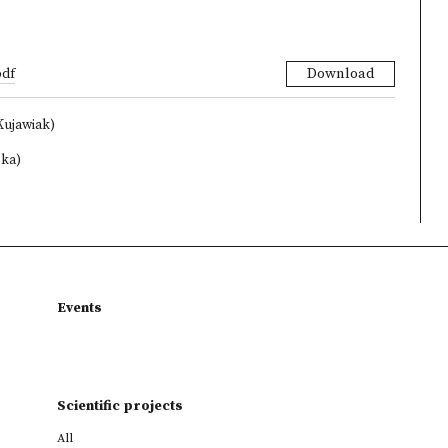
pdf
Download
Kujawiak)
ska)
Events
Scientific projects
All