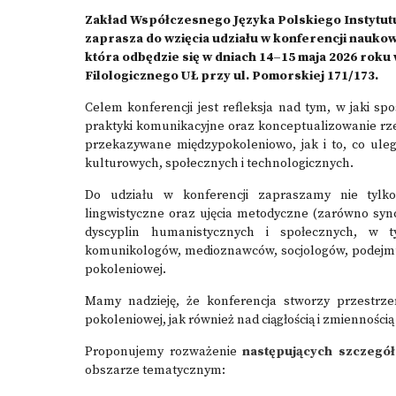
Zakład Współczesnego Języka Polskiego Instytutu 
zaprasza do wzięcia udziału w konferencji naukowe
która odbędzie się w dniach 14–15 maja 2026 roku
Filologicznego UŁ przy ul. Pomorskiej 171/173.
Celem konferencji jest refleksja nad tym, w jaki s
praktyki komunikacyjne oraz konceptualizowanie rzec
przekazywane międzypokoleniowo, jak i to, co u
kulturowych, społecznych i technologicznych.
Do udziału w konferencji zapraszamy nie tylko
lingwistyczne oraz ujęcia metodyczne (zarówno sync
dyscyplin humanistycznych i społecznych, w t
komunikologów, medioznawców, socjologów, podejmuj
pokoleniowej.
Mamy nadzieję, że konferencja stworzy przestrzeń
pokoleniowej, jak również nad ciągłością i zmiennośc
Proponujemy rozważenie
następujących szczegó
obszarze tematycznym: