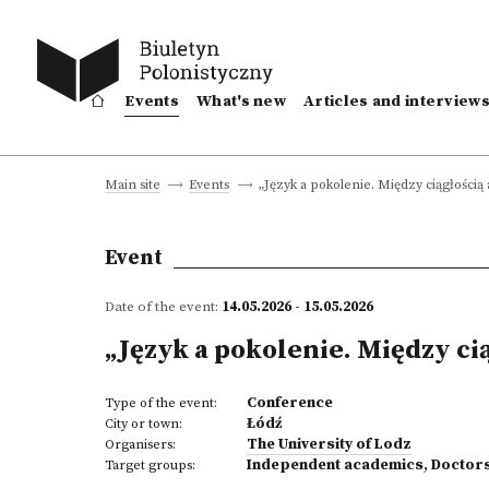
Events
What's new
Articles and interview
„Język a pokolenie. Między ciągłością
Main site
Events
Event
Date of the event:
14.05.2026 - 15.05.2026
„Język a pokolenie. Między ci
Conference
Type of the event:
Łódź
City or town:
The University of Lodz
Organisers:
Independent academics
,
Doctor
Target groups: