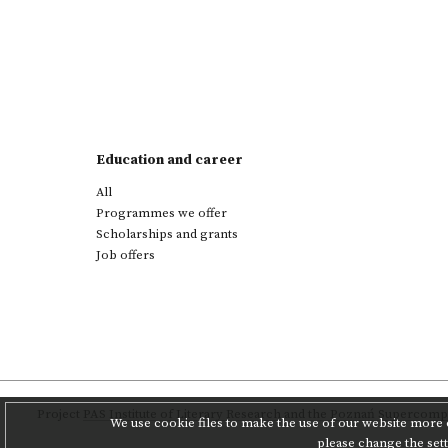
Education and career
All
Programmes we offer
Scholarships and grants
Job offers
Project
PAS Institute of Literary Research
and
the Poznań Supercompu
We use cookie files to make the use of our website more c
please change the set