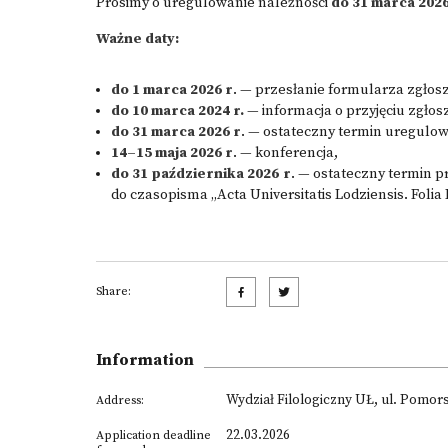
Prosimy o uregulowanie należności
do 31 marca 2026
Ważne daty:
do 1 marca 2026 r
. — przesłanie formularza zgłos
do 10 marca 2024 r.
— informacja o przyjęciu zgłos
do 31 marca 2026 r
. — ostateczny termin uregulow
14–15 maja 2026 r
. — konferencja,
do 31 października 2026 r
. — ostateczny termin 
do czasopisma „Acta Universitatis Lodziensis. Folia Li
Share:
Information
Wydział Filologiczny UŁ, ul. Pomor
Address:
22.03.2026
Application deadline