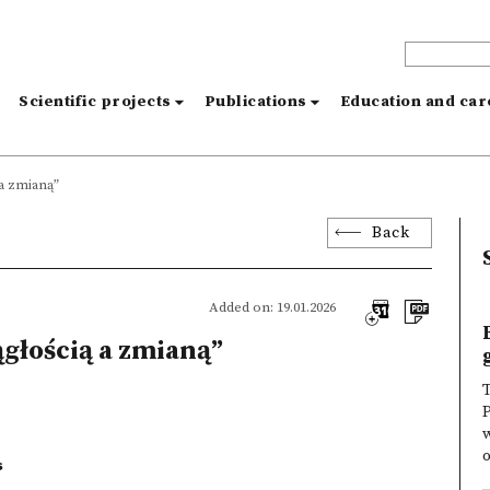
s
Scientific projects
Publications
Education and ca
 a zmianą”
Back
Added on: 19.01.2026
ągłością a zmianą”
T
P
w
o
s