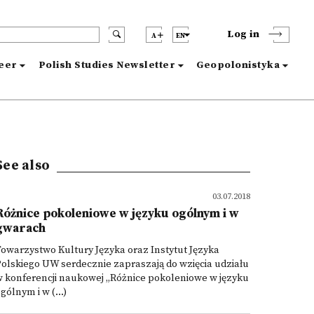
Log in
A
EN
reer
Polish Studies Newsletter
Geopolonistyka
See also
03.07.2018
Różnice pokoleniowe w języku ogólnym i w
gwarach
owarzystwo Kultury Języka oraz Instytut Języka
olskiego UW serdecznie zapraszają do wzięcia udziału
 konferencji naukowej „Różnice pokoleniowe w języku
gólnym i w (...)