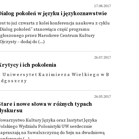
17.08.2017
Dialog pokoleń w języku i językoznawstwie
est to już czwarta z kolei konferencja naukowa z cyklu
„Dialog pokoleń” stanowiąca część programu
ogłoszonego przez Narodowe Centrum Kultury
Ojczysty – dodaj do (...)
26.07.2017
Krytycy i ich pokolenia
 n i w e r s y t e t K a z i m i e r z a W i e l k i e g o w B
 d g o s z c z y
26.05.2017
Stare i nowe słowa w różnych typach
dyskursu
owarzystwo Kultury Języka oraz Instytut Języka
olskiego Wydziału Polonistyki UW serdecznie
zapraszają na Suwalszczyznę do Sejn na dwudniową