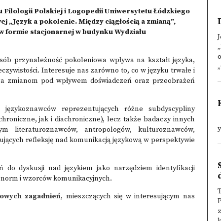
Filologii Polskiej i Logopedii Uniwersytetu Łódzkiego
j „Język a pokolenie. Między ciągłością a zmianą”,
 w formie stacjonarnej w budynku Wydziału
J
posób przynależność pokoleniowa wpływa na kształt języka,
„
zywistości. Interesuje nas zarówno to, co w języku trwałe i
lega zmianom pod wpływem doświadczeń oraz przeobrażeń
 językoznawców reprezentujących różne subdyscypliny
U
hroniczne, jak i diachroniczne), lecz także badaczy innych
y
ym literaturoznawców, antropologów, kulturoznawców,
ących refleksję nad komunikacją językową w perspektywie
 do dyskusji nad językiem jako narzędziem identyfikacji
ią norm i wzorców komunikacyjnych.
T
łowych zagadnień
, mieszczących się w interesującym nas
P