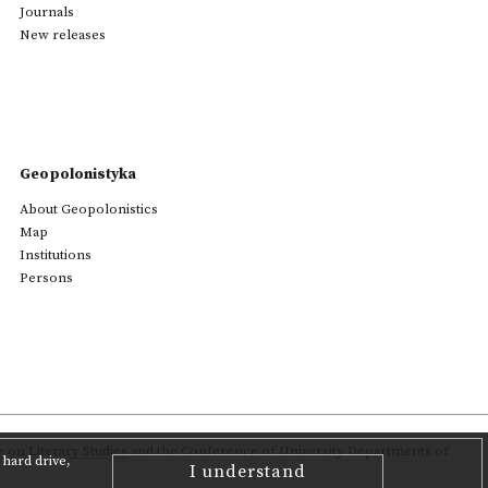
Journals
New releases
Geopolonistyka
About Geopolonistics
Map
Institutions
Persons
on Literary Studies
and the Conference of University Departments of
hard drive,
I understand