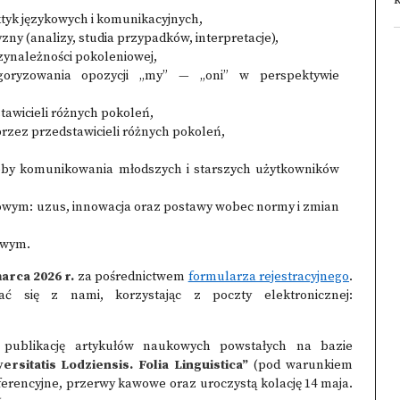
k
ktyk językowych i komunikacyjnych,
ny (analizy, studia przypadków, interpretacje),
zynależności pokoleniowej,
ategoryzowania opozycji „my” — „oni” w perspektywie
tawicieli różnych pokoleń,
rzez przedstawicieli różnych pokoleń,
oby komunikowania młodszych i starszych użytkowników
iowym: uzus, innowacja oraz postawy wobec normy i zmian
owym.
arca 2026 r.
za pośrednictwem
formularza rejestracyjnego
.
 się z nami, korzystając z poczty elektronicznej:
publikację artykułów naukowych powstałych na bazie
rsitatis Lodziensis. Folia Linguistica”
(pod warunkiem
ferencyjne, przerwy kawowe oraz uroczystą kolację 14 maja.