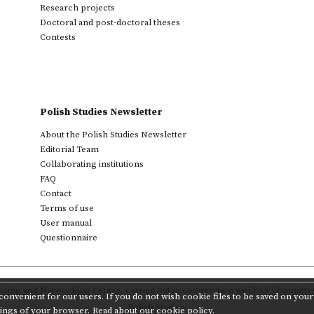
Research projects
Doctoral and post-doctoral theses
Contests
Polish Studies Newsletter
About the Polish Studies Newsletter
Editorial Team
Collaborating institutions
FAQ
Contact
Terms of use
User manual
Questionnaire
ting and Networking Centre
,
carried out in cooperation with
PAS Committee 
onvenient for our users. If you do not wish cookie files to be saved on your 
Polish Studies.
tings of your browser.
Read about our cookie policy.