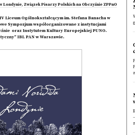
 w Londynie
,
Związek Pisarzy Polskich na Obczyźnie ZPPnO
W
IV Liceum Ogólnokształcącym im. Stefana Banacha w
g
owe Sympozjum współorganizowane z instytucjami
yźnie oraz Instytutem Kultury Europejskiej PUNO.
styczny” IBL PAN w Warszawie.
P
z
B
–
z