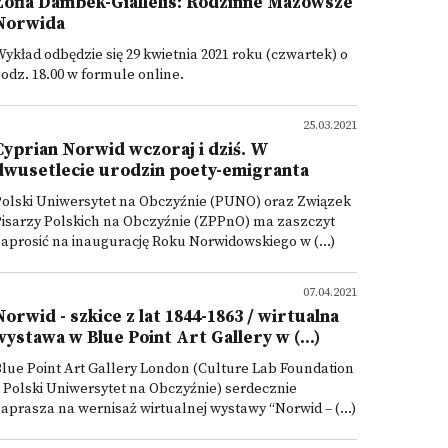
Zofia Dambek-Giallelis: Rodzinne Mazowsze
Norwida
ykład odbędzie się 29 kwietnia 2021 roku (czwartek) o
odz. 18.00 w formule online.
25.03.2021
Cyprian Norwid wczoraj i dziś. W
dwusetlecie urodzin poety-emigranta
Polski Uniwersytet na Obczyźnie (PUNO) oraz Związek
isarzy Polskich na Obczyźnie (ZPPnO) ma zaszczyt
aprosić na inaugurację Roku Norwidowskiego w (...)
07.04.2021
Norwid - szkice z lat 1844-1863 / wirtualna
wystawa w Blue Point Art Gallery w (...)
lue Point Art Gallery London (Culture Lab Foundation
 Polski Uniwersytet na Obczyźnie) serdecznie
aprasza na wernisaż wirtualnej wystawy “Norwid – (...)