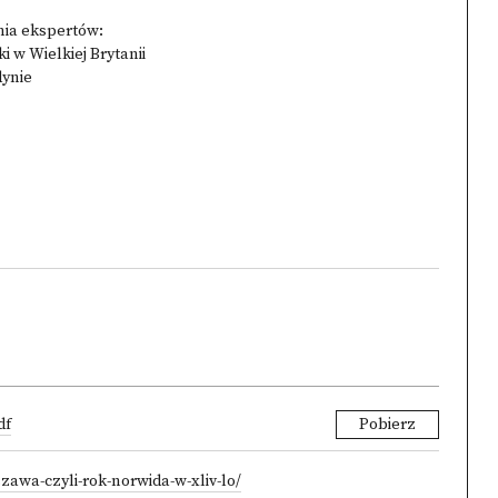
nia ekspertów:
 w Wielkiej Brytanii
dynie
df
Pobierz
zawa-czyli-rok-norwida-w-xliv-lo/