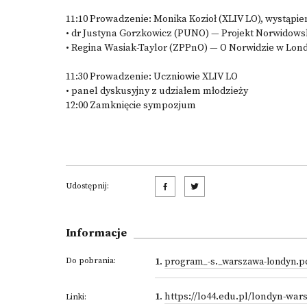
11:10 Prowadzenie: Monika Kozioł (XLIV LO), wystąpie
• dr Justyna Gorzkowicz (PUNO) — Projekt Norwidowski
• Regina Wasiak-Taylor (ZPPnO) — O Norwidzie w Lon
11:30 Prowadzenie: Uczniowie XLIV LO
• panel dyskusyjny z udziałem młodzieży
12:00 Zamknięcie sympozjum
Udostępnij:
Informacje
Do pobrania:
1
.
program_-s._warszawa-londyn.p
1
.
https://lo44.edu.pl/londyn-wars
Linki: