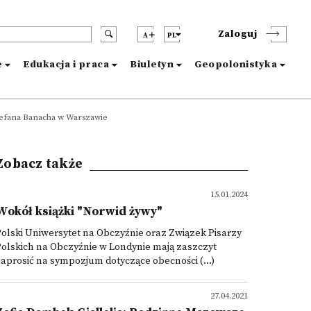
Zaloguj
A
PL
e
Edukacja i praca
Biuletyn
Geopolonistyka
tefana Banacha w Warszawie
Zobacz także
15.01.2024
Wokół książki "Norwid żywy"
olski Uniwersytet na Obczyźnie oraz Związek Pisarzy
olskich na Obczyźnie w Londynie mają zaszczyt
aprosić na sympozjum dotyczące obecności (...)
27.04.2021