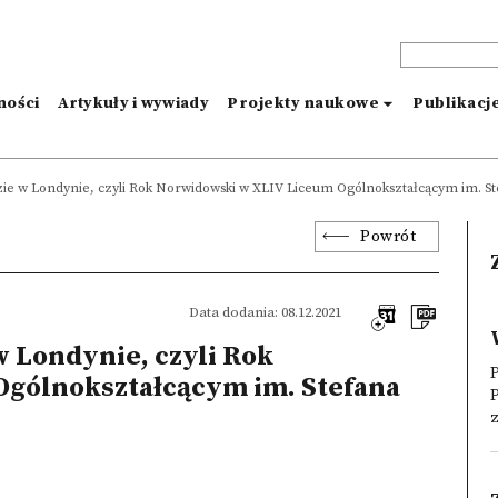
ności
Artykuły i wywiady
Projekty naukowe
Publikacj
e w Londynie, czyli Rok Norwidowski w XLIV Liceum Ogólnokształcącym im. S
Powrót
Data dodania: 08.12.2021
 Londynie, czyli Rok
P
gólnokształcącym im. Stefana
P
z