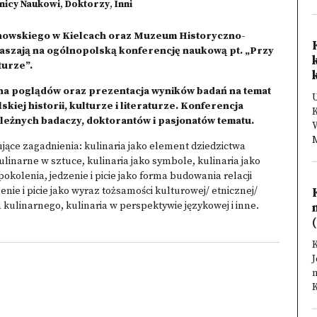
nicy Naukowi
,
Doktorzy
,
Inni
nowskiego w Kielcach oraz Muzeum Historyczno-
szają na ogólnopolską konferencję naukową pt. „Przy
turze”.
ana poglądów oraz prezentacja wyników badań na temat
U
lskiej historii, kulturze i literaturze. Konferencja
K
eżnych badaczy, doktorantów i pasjonatów tematu.
W
M
ące zagadnienia: kulinaria jako element dziedzictwa
ulinarne w sztuce, kulinaria jako symbole, kulinaria jako
okolenia, jedzenie i picie jako forma budowania relacji
enie i picie jako wyraz tożsamości kulturowej/ etnicznej/
wa kulinarnego, kulinaria w perspektywie językowej i inne.
(
K
K