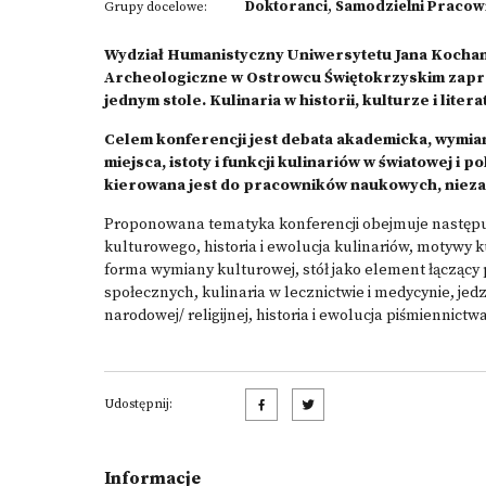
Doktoranci
,
Samodzielni Pracow
Grupy docelowe:
Wydział Humanistyczny Uniwersytetu Jana Kocha
Archeologiczne w Ostrowcu Świętokrzyskim zapra
jednym stole. Kulinaria w historii, kulturze i litera
Celem konferencji jest debata akademicka, wymi
miejsca, istoty i funkcji kulinariów w światowej i po
kierowana jest do pracowników naukowych, niezal
Proponowana tematyka konferencji obejmuje następuj
kulturowego, historia i ewolucja kulinariów, motywy k
forma wymiany kulturowej, stół jako element łączący p
społecznych, kulinaria w lecznictwie i medycynie, jedz
narodowej/ religijnej, historia i ewolucja piśmiennict
Udostępnij:
Informacje