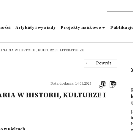
ności
Artykuły i wywiady
Projekty naukowe
Publikacj
LINARIA W HISTORII, KULTURZE I LITERATURZE
Powrót
Data dodania: 14.03.2025
RIA W HISTORII, KULTURZE I
J
i
b
o w Kielcach
w