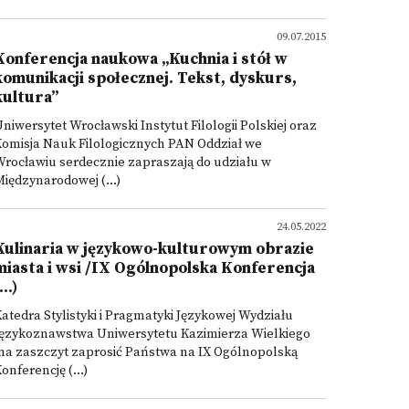
09.07.2015
Konferencja naukowa „Kuchnia i stół w
komunikacji społecznej. Tekst, dyskurs,
kultura”
niwersytet Wrocławski Instytut Filologii Polskiej oraz
omisja Nauk Filologicznych PAN Oddział we
rocławiu serdecznie zapraszają do udziału w
iędzynarodowej (...)
24.05.2022
Kulinaria w językowo-kulturowym obrazie
miasta i wsi /IX Ogólnopolska Konferencja
...)
atedra Stylistyki i Pragmatyki Językowej Wydziału
Językoznawstwa Uniwersytetu Kazimierza Wielkiego
ma zaszczyt zaprosić Państwa na IX Ogólnopolską
onferencję (...)