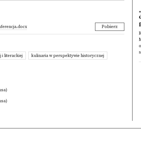
ferencja.docx
Pobierz
K
M
o
s
i literackiej
kulinaria w perspektywie historycznej
usa)
usa)