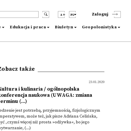
Zaloguj
A
PL
e
Edukacja i praca
Biuletyn
Geopolonistyka
Zobacz także
23.01.2020
Kultura i kulinaria / ogólnopolska
konferencja naukowa (UWAGA: zmiana
terminu (...)
edzenie jest potrzebą, przyjemnością, fizjologicznym
mperatywem, może też, jak pisze Adriana Celińska,
yć „czymś więcej niż prosta »odżywka«, bo jego
ytwarzanie, (...)