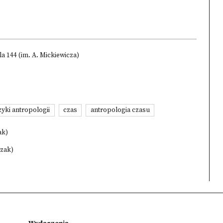
la 144 (im. A. Mickiewicza)
yki antropologii
czas
antropologia czasu
ak)
czak)