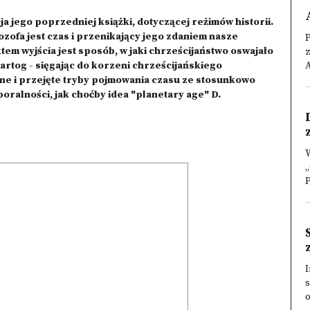
a jego poprzedniej książki, dotyczącej reżimów historii.
zofa jest czas i przenikający jego zdaniem nasze
tem wyjścia jest sposób, w jaki chrześcijaństwo oswajało
rtog - sięgając do korzeni chrześcijańskiego
A
one i przejęte tryby pojmowania czasu ze stosunkowo
ralności, jak choćby idea "planetary age" D.
W
„
P
I
s
o