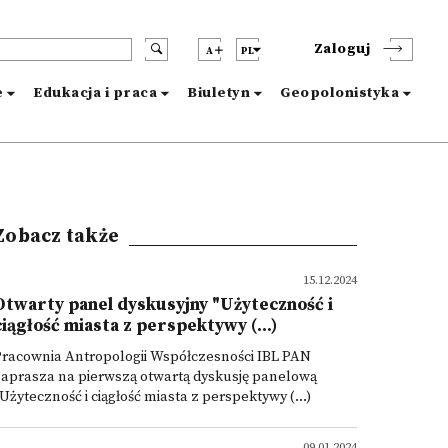
Zaloguj
A
PL
e
Edukacja i praca
Biuletyn
Geopolonistyka
Zobacz także
15.12.2024
Otwarty panel dyskusyjny "Użyteczność i
ciągłość miasta z perspektywy (...)
Pracownia Antropologii Współczesności IBL PAN
zaprasza na pierwszą otwartą dyskusję panelową
Użyteczność i ciągłość miasta z perspektywy (...)
09.01.2024