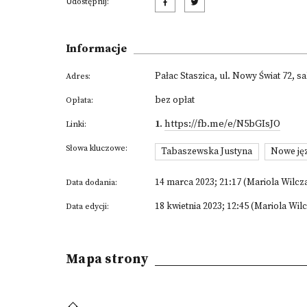
Udostępnij:
Informacje
Pałac Staszica, ul. Nowy Świat 72, sa
Adres:
bez opłat
Opłata:
1
.
https://fb.me/e/N5bGIsJO
Linki:
Słowa kluczowe:
Tabaszewska Justyna
Nowe jęz
14 marca 2023; 21:17 (Mariola Wilcz
Data dodania:
18 kwietnia 2023; 12:45 (Mariola Wil
Data edycji:
Mapa strony