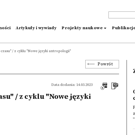
ności
Artykuły i wywiady
Projekty naukowe
Publikacj
zasu" / z cyklu "Nowe języki antropologii"
Powrót
Data dodania: 14.03.2023
u" / z cyklu "Nowe języki
"