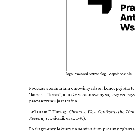
logo Pracowni Antropologii Współczesności
Podczas seminarium omówimy rdzeń koncepcji Hartoga, 
"kairos" i "krisis", a także zastanowimy się, czy rzec
prezentyzmu jest trafna.
Lektura:
F. Hartog,
Chronos. West Confronts the Time
Present
, s. xvii-xxii, oraz 1-48).
Po fragmenty lektury na seminarium prosimy zgłaszać