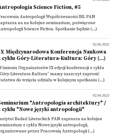
Antropologia Science Fiction, #5
Pracownia Antropologii Współczesności IBL PAN
zaprasza na na kolejne seminarium, poświęcone
ntropologii Science Fiction. Spotkanie będzie (...)
02.06.2022
IX Międzynarodowa Konferencja Naukowa
z cyklu Góry-Literatura-Kultura: Góry (...)
 imieniu Organizatorów IX edycji konferencji z cyklu
Góry-Literatura-Kultura” mamy zaszczyt zaprosić
aństwa do wzięcia udziału w kolejnym spotkaniu (...)
02.04.2023
Seminarium "Antropologia architektury" /
z cyklu "Nowe języki antropologii"
nstytut Badań Literackich PAN zaprasza na kolejne
eminarium z cyklu Nowe języki antropologii,
rganizowane przez Pracownię Antropologii (...)