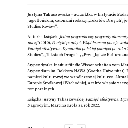
Justyna Tabaszewska
– adiunktka w Instytucie Bada
Jagiellońskim, członkini redakcji „Tekstów Drugich”
Studies Review".
Autorka książek:
Jedna przyroda czy przyrody alternat
poezji
(2010),
Poetyki pamięci. Współczesna poezja wobec
Pamięć afektywna. Dynamika polskiej pamięci po roku 
Studies”, „Tekstach Drugich”, „Przeglądzie Kulturozna
Stypendystka Institut für die Wissenschaften vom Men
Stypendium im. Bekkera NAWA (Goethe Universitat). 
pamięci kulturowej we współczesnej kulturze. Aktual
Europie Środkowej i Wschodniej, a także właśnie zac
temporalnych.
Książka Justyny Tabaszewskiej
Pamięć afektywna. Dyna
Nagrody im. Marcina Króla za rok 2022.