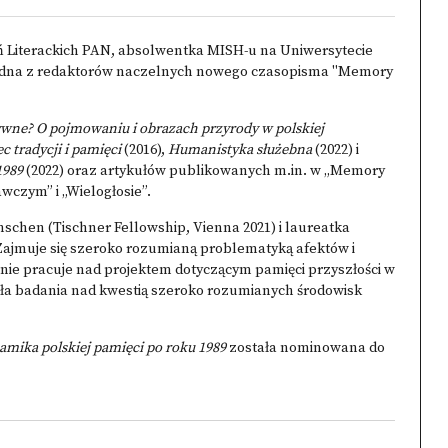
ń Literackich PAN, absolwentka MISH-u na Uniwersytecie
, jedna z redaktorów naczelnych nowego czasopisma "Memory
ywne? O pojmowaniu i obrazach przyrody w polskiej
 tradycji i pamięci
(2016),
Humanistyka służebna
(2022) i
1989
(2022) oraz artykułów publikowanych m.in. w „Memory
wczym” i „Wielogłosie”.
schen (Tischner Fellowship, Vienna 2021) i laureatka
Zajmuje się szeroko rozumianą problematyką afektów i
nie pracuje nad projektem dotyczącym pamięci przyszłości w
zęła badania nad kwestią szeroko rozumianych środowisk
mika polskiej pamięci po roku 1989
została nominowana do