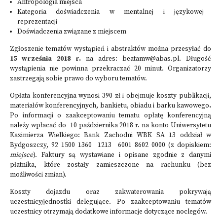
Antropologia miejsca
Kategoria doświadczenia w mentalnej i językowej
reprezentacji
Doświadczenia związane z miejscem
Zgłoszenie tematów wystąpień i abstraktów można przesyłać do
15 września
2018 r.
na adres:
beatamw@abas.pl. Długość
wystąpienia nie powinna przekraczać 20 minut. Organizatorzy
zastrzegają sobie prawo do wyboru tematów.
Opłata konferencyjna wynosi 390 zł i obejmuje koszty publikacji,
materiałów konferencyjnych, bankietu, obiadu i barku kawowego
.
Po informacji o zaakceptowaniu tematu opłatę konferencyjną
należy wpłacać do 10 października 2018 r. na konto Uniwersytetu
Kazimierza Wielkiego: Bank Zachodni WBK SA 13 oddział w
Bydgoszczy, 92 1500 1360 1213 6001 8602 0000 (z dopiskiem:
miejsce
). Faktury są wystawiane i opisane zgodnie z danymi
płatnika, które zostały zamieszczone na rachunku (bez
możliwości zmian).
Koszty dojazdu oraz zakwaterowania pokrywają
uczestnicy/jednostki delegujące. Po zaakceptowaniu tematów
uczestnicy otrzymają dodatkowe informacje dotyczące noclegów.