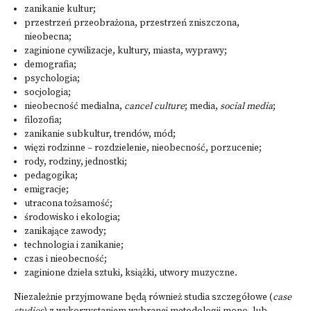
zanikanie kultur;
przestrzeń przeobrażona, przestrzeń zniszczona,
nieobecna;
zaginione cywilizacje, kultury, miasta, wyprawy;
demografia;
psychologia;
socjologia;
nieobecność medialna,
cancel culture
; media,
social media
;
filozofia;
zanikanie subkultur, trendów, mód;
więzi rodzinne – rozdzielenie, nieobecność, porzucenie;
rody, rodziny, jednostki;
pedagogika;
emigracje;
utracona tożsamość;
środowisko i ekologia;
zanikające zawody;
technologia i zanikanie;
czas i nieobecność;
zaginione dzieła sztuki, książki, utwory muzyczne.
Niezależnie przyjmowane będą również studia szczegółowe (
case