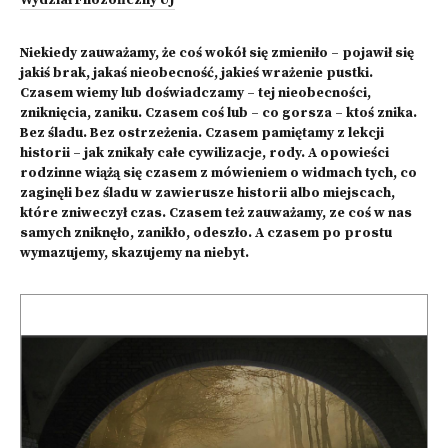
Wydział Filozoficzny UJ
Niekiedy zauważamy, że coś wokół się zmieniło – pojawił się
jakiś brak, jakaś nieobecność, jakieś wrażenie pustki.
Czasem wiemy lub doświadczamy – tej nieobecności,
zniknięcia, zaniku. Czasem coś lub – co gorsza – ktoś znika.
Bez śladu. Bez ostrzeżenia. Czasem pamiętamy z lekcji
historii – jak znikały całe cywilizacje, rody. A opowieści
rodzinne wiążą się czasem z mówieniem o widmach tych, co
zaginęli bez śladu w zawierusze historii albo miejscach,
które zniweczył czas. Czasem też zauważamy, ze coś w nas
samych zniknęło, zanikło, odeszło. A czasem po prostu
wymazujemy, skazujemy na niebyt.