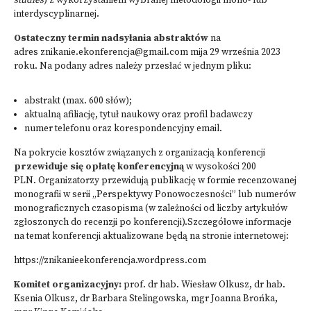
studies
) z wykorzystaniem wybranej metodologii mono- lub
interdyscyplinarnej.
Ostateczny termin nadsyłania abstraktów
na
adres znikanie.ekonferencja@gmail.com mija 29 września 2023
roku. Na podany adres należy przesłać w jednym pliku:
abstrakt (max. 600 słów);
aktualną afiliację, tytuł naukowy oraz profil badawczy
numer telefonu oraz korespondencyjny email.
Na pokrycie kosztów związanych z organizacją konferencji
przewiduje się opłatę konferencyjną
w wysokości 200
PLN. Organizatorzy przewidują publikację w formie recenzowanej
monografii w serii „Perspektywy Ponowoczesności” lub numerów
monograficznych czasopisma (w zależności od liczby artykułów
zgłoszonych do recenzji po konferencji).Szczegółowe informacje
na temat konferencji aktualizowane będą na stronie internetowej:
https://znikanieekonferencja.wordpress.com
Komitet organizacyjny:
prof. dr hab. Wiesław Olkusz, dr hab.
Ksenia Olkusz, dr Barbara Stelingowska, mgr Joanna Brońka,