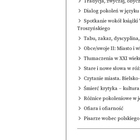
Tradycja, zwyczaj, obyc
Dialog pokoleń w język
Spotkanie wokół książki
Troszyńskiego
Tabu, zakaz, dyscyplina
Obce/swoje II: Miasto i wi
Tłumaczenia w XXI wiek
Stare i nowe słowa w ró
Czytanie miasta. Bielsko
Śmierć krytyka – kultura
Różnice pokoleniowe w 
Ofiara i ofiarność
Pisarze wobec polskieg