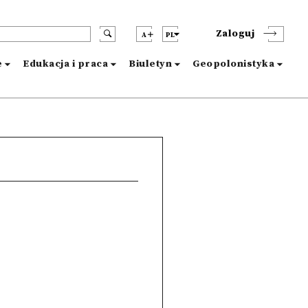
Zaloguj
A
PL
e
Edukacja i praca
Biuletyn
Geopolonistyka