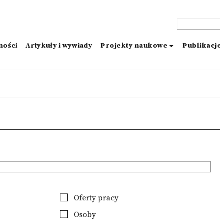
ności
Artykuły i wywiady
Projekty naukowe
Publikacj
Oferty pracy
Osoby