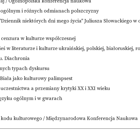
zaj / Ogólnopolska konferencja naukowa
u ogólnym i różnych odmianach polszczyzny
 "Dziennik niektórych dni mego życia" Juliusza Słowackiego 
, cenzura w kulturze współczesnej
eś w literaturze i kulturze ukraińskiej, polskiej, białoruskiej, ro
u. Diachronia
żnych typach dyskursu
-Biała jako kulturowy palimpsest
 uczestnictwa a przemiany krytyki XX i XXI wieku
języku ogólnym i w gwarach
o kodu kulturowego / Międzynarodowa Konferencja Naukowa