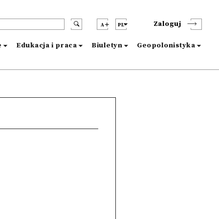
Zaloguj
A
PL
e
Edukacja i praca
Biuletyn
Geopolonistyka