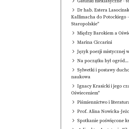
Gatunki nieklasyczne - 
Dr hab. Estera Lasocinsk
Kallimacha do Potockiego 
Staropolskie"
Między Barokiem a Oświ
Marina Ciccarini
Język poezji mistycznej 
Na początku był ogród...
Sylwetki i postawy ducho
naukowa
Ignacy Krasicki i jego 
Oświeceniem"
Piśmiennictwo i literatu
Prof. Alina Nowicka-Jeż
Spotkanie poświęcone ks