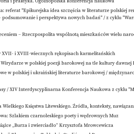
teoria i praktyka. Ogólnopolska konferencja naukowa
a: referat "Epikurejska idea szczęścia w literaturze polskiej r
– podsumowanie i perspektywa nowych badań" / z cyklu "War
eceniem – Rzeczpospolita wspólnotą mieszkańców wielu nar
w XVII- i XVIII-wiecznych rękopisach karmelitańskich
 Wirydarze w polskiej poezji barokowej na tle kultury dawnej
we w polskiej i ukraińskiej literaturze barokowej / międzyna
czasy / XIV Interdyscyplinarna Konferencja Naukowa z cyklu "
ra Wielkiego Księstwa Litewskiego. Źródła, konteksty, nawiązan
owa: Szlakiem czarnoleskiego poety i wędrownych Muz
iążce „Burza i zwierciadło” Krzysztofa Mrowcewicza