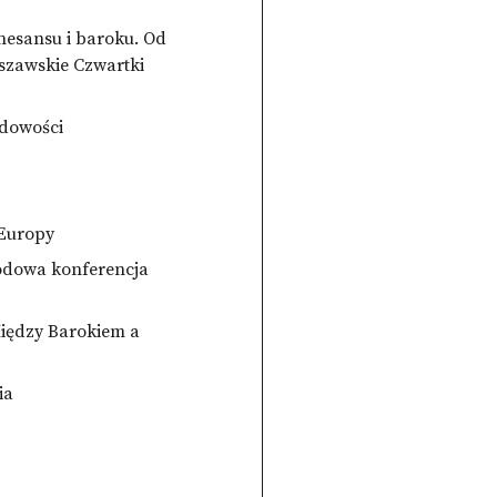
enesansu i baroku. Od
szawskie Czwartki
odowości
 Europy
rodowa konferencja
Między Barokiem a
ia