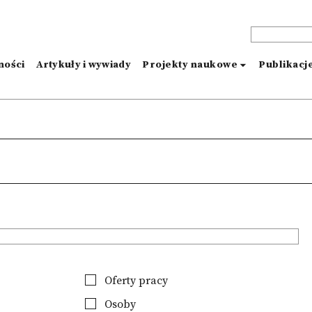
ności
Artykuły i wywiady
Projekty naukowe
Publikacj
Oferty pracy
Osoby