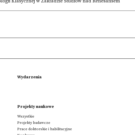
lologii Klasycznej w Zakładzie Studiów nad Renesansem
Wydarzenia
Projekty naukowe
Wszystkie
Projekty badawcze
Prace doktorskie i habilitacyjne