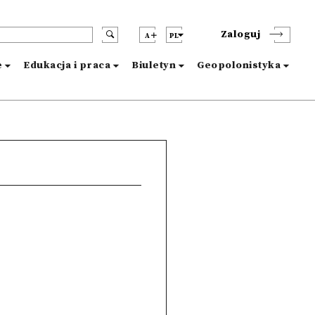
Zaloguj
A
PL
e
Edukacja i praca
Biuletyn
Geopolonistyka