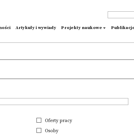
ności
Artykuły i wywiady
Projekty naukowe
Publikacj
Oferty pracy
Osoby