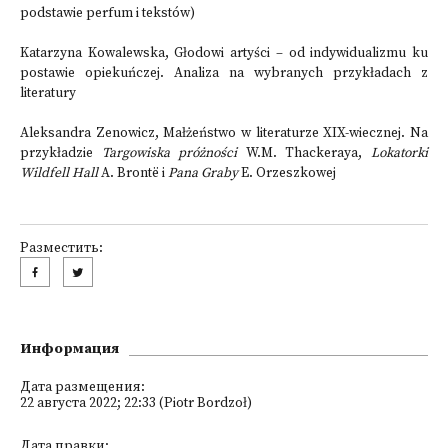
podstawie perfum i tekstów
)
Katarzyna Kowalewska, Głodowi artyści – od indywidualizmu ku
postawie opiekuńczej.
Analiza na wybranych przykładach z
literatury
Aleksandra Zenowicz, Małżeństwo w literaturze XIX-wiecznej. Na
przykładzie
Targowiska próżności
W.M. Thackeraya,
Lokatorki
Wildfell Hall
A. Brontë i
Pana Graby
E. Orzeszkowej
Разместить:
Информация
Дата размещения:
22 августа 2022; 22:33 (Piotr Bordzoł)
Дата правки: