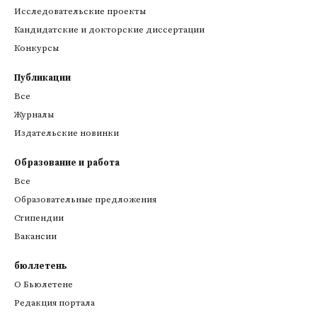
Исследовательские проекты
Кандидатские и докторские диссертации
Конкурсы
Публикации
Все
Журналы
Издательские новинки
Образование и работа
Все
Образовательные предложения
Стипендии
Вакансии
бюллетень
О Бьюлетене
Редакция портала