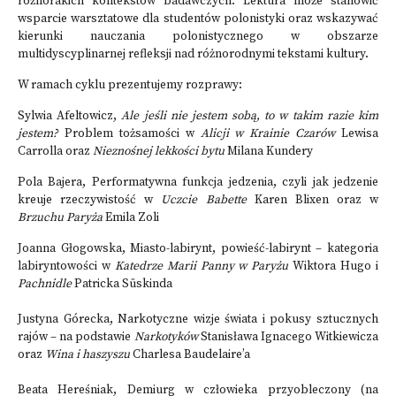
różnorakich kontekstów badawczych. Lektura może stanowić
wsparcie warsztatowe dla studentów polonistyki oraz wskazywać
kierunki nauczania polonistycznego w obszarze
multidyscyplinarnej refleksji nad różnorodnymi tekstami kultury.
W ramach cyklu prezentujemy rozprawy:
Sylwia Afeltowicz,
Ale jeśli nie jestem sobą, to w takim razie kim
jestem?
Problem tożsamości w
Alicji w Krainie Czarów
Lewisa
Carrolla oraz
Nieznośnej lekkości bytu
Milana Kundery
Pola Bajera, Performatywna funkcja jedzenia, czyli jak jedzenie
kreuje rzeczywistość w
Uczcie Babette
Karen Blixen oraz w
Brzuchu Paryża
Emila Zoli
Joanna Głogowska, Miasto-labirynt, powieść-labirynt – kategoria
labiryntowości w
Katedrze Marii Panny w Paryżu
Wiktora Hugo i
Pachnidle
Patricka Süskinda
Justyna Górecka, Narkotyczne wizje świata i pokusy sztucznych
rajów – na podstawie
Narkotyków
Stanisława Ignacego Witkiewicza
oraz
Wina i haszyszu
Charlesa Baudelaire’a
Beata Hereśniak, Demiurg w człowieka przyobleczony (na