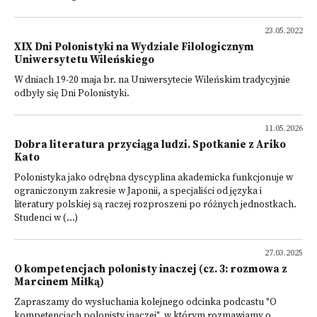
23.05.2022
XIX Dni Polonistyki na Wydziale Filologicznym
Uniwersytetu Wileńskiego
W dniach 19-20 maja br. na Uniwersytecie Wileńskim tradycyjnie
odbyły się Dni Polonistyki.
11.05.2026
Dobra literatura przyciąga ludzi. Spotkanie z Ariko
Kato
Polonistyka jako odrębna dyscyplina akademicka funkcjonuje w
ograniczonym zakresie w Japonii, a specjaliści od języka i
literatury polskiej są raczej rozproszeni po różnych jednostkach.
Studenci w (...)
27.03.2025
O kompetencjach polonisty inaczej (cz. 3: rozmowa z
Marcinem Miłką)
Zapraszamy do wysłuchania kolejnego odcinka podcastu "O
kompetencjach polonisty inaczej", w którym rozmawiamy o