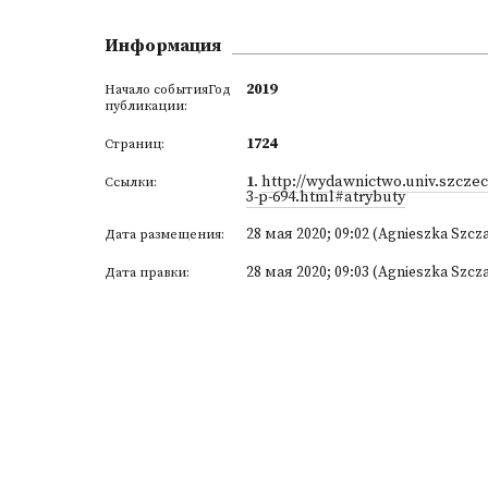
Информация
2019
Начало событияГод
публикации:
1724
Страниц:
1
.
http://wydawnictwo.univ.szczecin
Ссылки:
3-p-694.html#atrybuty
28 мая 2020; 09:02 (Agnieszka Szcz
Дата размещения:
28 мая 2020; 09:03 (Agnieszka Szcz
Дата правки: