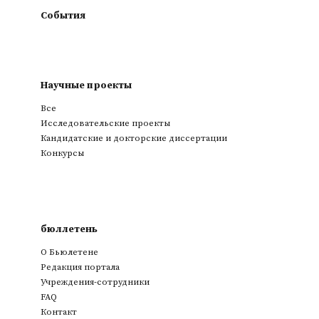
События
Научные проекты
Все
Исследовательские проекты
Кандидатские и докторские диссертации
Конкурсы
бюллетень
О Бьюлетене
Редакция портала
Учреждения-сотрудники
FAQ
Контакт