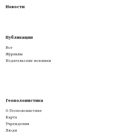
Новости
Публикации
Все
Журналы
Издательские новинки
Геополонистика
О Геополонистике
Kарта
Учреждения
Люди