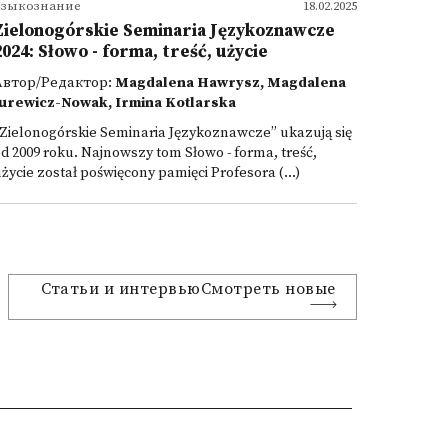
Языкознание
18.02.2025
Zielonogórskie Seminaria Językoznawcze
2024: Słowo - forma, treść, użycie
Автор/Редактор:
Magdalena Hawrysz, Magdalena
Jurewicz-Nowak, Irmina Kotlarska
Zielonogórskie Seminaria Językoznawcze” ukazują się
d 2009 roku. Najnowszy tom Słowo - forma, treść,
życie został poświęcony pamięci Profesora (...)
Статьи и интервьюСмотреть новые