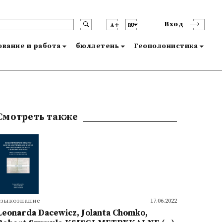
Вход
A
RU
вание и работа
бюллетень
Геополонистика
Смотреть также
Языкознание
17.06.2022
Leonarda Dacewicz, Jolanta Chomko,