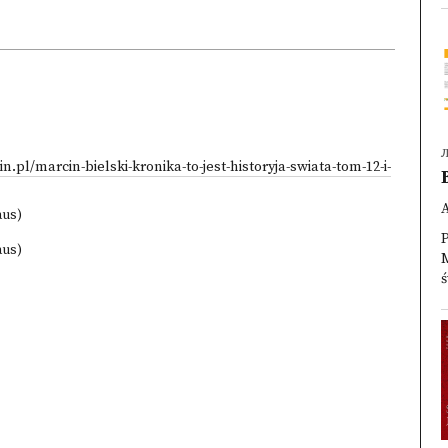
.pl/marcin-bielski-kronika-to-jest-historyja-swiata-tom-12-i-
aus)
P
aus)
M
ś