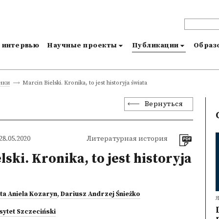
и интервью
Научные проекты
Публикации
Образо
Marcin Bielski. Kronika, to jest historyja świata
нки
Вернуться
8.05.2020
Литературная история
lski. Kronika, to jest historyja
ta Aniela Kozaryn
,
Dariusz Andrzej Śnieżko
sytet Szczeciński