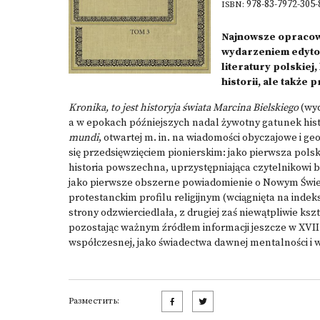
978-83-7972-305-
ISBN:
Najnowsze opraco
wydarzeniem edytor
literatury polskiej,
historii, ale także
Kronika, to jest historyja świata Marcina Bielskiego
(wyd
a w epokach późniejszych nadal żywotny gatunek hist
mundi
, otwartej m. in. na wiadomości obyczajowe i g
się przedsięwzięciem pionierskim: jako pierwsza pol
historia powszechna, uprzystępniająca czytelnikowi boga
jako pierwsze obszerne powiadomienie o Nowym Świec
protestanckim profilu religijnym (wciągnięta na indeks
strony odzwierciedlała, z drugiej zaś niewątpliwie k
pozostając ważnym źródłem informacji jeszcze w XVII i
współczesnej, jako świadectwa dawnej mentalności i 
Разместить: