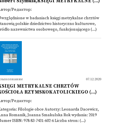
Robert Szymula,KSIĘGI METRYKALNE (...)
Автор/Редактор:
Uwzględnione w badaniach księgi metrykalne chrztów
tanowią polskie dziedzictwo historyczno kulturowe,
ródło nazewnictwa osobowego, funkcjonującego (...)
Языкознание
07.12.2020
KSIĘGI METRYKALNE CHRZTÓW
KOŚCIOŁA RZYMSKOKATOLICKIEGO (...)
Автор/Редактор:
ategoria: Filologie obce Autorzy: Leonarda Dacewicz,
Anna Romanik, Joanna Smakulska Rok wydania: 2019
umer ISBN: 978-83-7431-602-6 Liczba stron: (...)