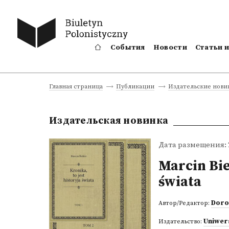
События
Новости
Статьи 
Главная страница
Публикации
Издательские нови
Издательская новинка
Дата размещения: 2
Marcin Bie
świata
Doro
Автор/Редактор:
Uniwer
Издательство: