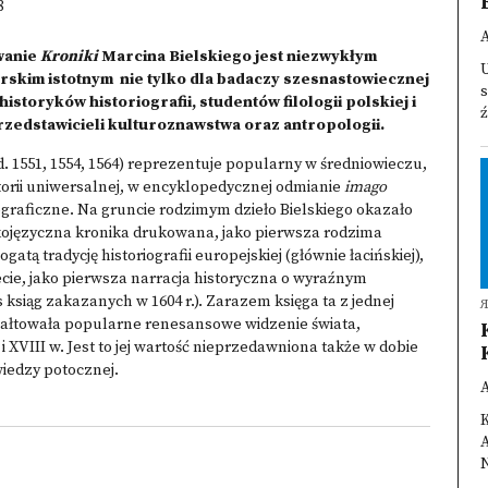
8
wanie
Kroniki
Marcina Bielskiego jest niezwykłym
skim istotnym nie tylko dla badaczy szesnastowiecznej
s
 historyków historiografii, studentów filologii polskiej i
ź
 przedstawicieli kulturoznawstwa oraz antropologii.
. 1551, 1554, 1564) reprezentuje popularny w średniowieczu,
orii uniwersalnej, w encyklopedycznej odmianie
imago
eograficzne. Na gruncie rodzimym dzieło Bielskiego okazało
skojęzyczna kronika drukowana, jako pierwsza rodzima
tą tradycję historiografii europejskiej (głównie łacińskiej),
ie, jako pierwsza narracja historyczna o wyraźnym
 ksiąg zakazanych w 1604 r.). Zarazem księga ta z jednej
ształtowała popularne renesansowe widzenie świata,
 XVIII w. Jest to jej wartość nieprzedawniona także w dobie
wiedzy potocznej.
K
N